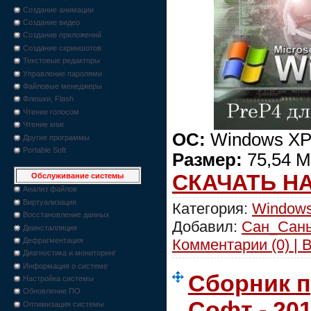
Создание анимации
Создание видео
Создание приложений
Создание скриншотов
Текстовые редакторы
Управление паролями
Файловые менеджеры
Флешки, Flash
Чтение голосом
Чтение книг
ОС:
Windows XP
Другие программы
Portable Soft
Размер:
75,54 
СКАЧАТЬ Н
Обслуживание системы
Анализ файлов
Виртуализация
Категория:
Windows
Восстановление данных
Добавил:
Сан_Сан
Деинсталляция
Комментарии (0) | 
Дефрагментация
Диагностика и мониторинг
Информация о системе
Сборник 
Настройка системы
Обновление ПО
Софт - 2010
Оптимизация системы