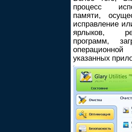
процесс исп
памяти, осуще
исправление ил
ярлыков, ре
программ, за
операционной
указанных прил