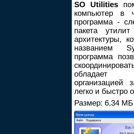
SO Utilities
по
компьютер в ч
программа - с
пакета утилит
архитектуры, к
названием S
программа поз
скоординироват
обладает б
организацией 
легко и быстро 
Размер: 6,34 МБ