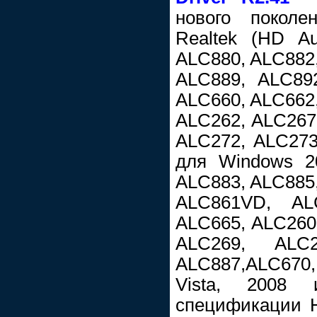
нового поколе
Realtek (HD A
ALC880, ALC882,
ALC889, ALC89
ALC660, ALC662,
ALC262, ALC267
ALC272, ALC273
для Windows 2
ALC883, ALC885,
ALC861VD, AL
ALC665, ALC260
ALC269, ALC
ALC887,ALC67
Vista, 2008
спецификации Hi