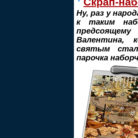
Скрап-наб
Ну, раз у наро
к таким наб
предсоящему
Валентина, 
святым стал
парочка наборч