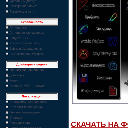
Удаленный доступ
Электронная почта
Portable для сети
Безопасность
Антивирусы
Антивирусные сканеры
Защита USB
Утилиты для защиты
Soft для безопасности
Разблокировка Windows
Драйверы и кодеки
Обновление драйверов
Драйверы
Кодеки
DirectX & NET Framework
Локализация
Программы для перевода
Интернет переводчики
Онлайн переводчики
Словари
СКАЧАТЬ НА 
Русификаторы
Portable для перевода