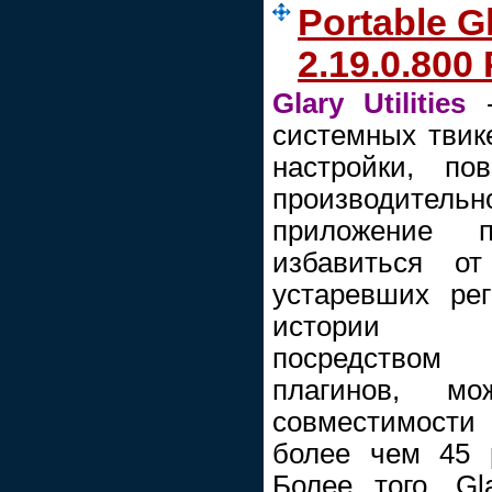
Portable Gl
2.19.0.800 
Glary Utilities
-
системных твике
настройки, по
производительн
приложение п
избавиться о
устаревших ре
истории ин
посредством
плагинов, м
совместимости
более чем 45 
Более того, Gla