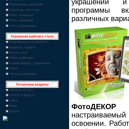
украшений и
Приложения для Mobile
программы вк
Реалтоны, рингтоны
Обои, анимация
различных вари
Темы, анимация
sms и будильники
Украшение рабочего стола
Модификация интерфейса
Виджеты, гаджеты
Иконки, Icon
Обои, wallpapers
Скринсейверы, скринмейты
Темы
Часы и календари
Остальные разделы
Windows & Linux
LiveCD & BootCD
Office
ФотоДЕКОР
и
Игры
Разное
настраиваемы
освоении. Работ