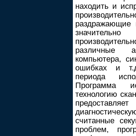
находить и исп
производительн
раздражающие 
значитель
производитель
различные 
компьютера, си
ошибках и т.д
периода испо
Программа ис
технологию ска
предоставл
диагностиче
считанные сек
проблем, прог