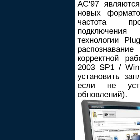
AC'97 являются
новых формато
частота про
подключения
технологии Plu
распознавани
корректной ра
2003 SP1 / Wi
установить зап
если не уст
обновлений).