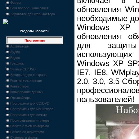
включает в с
Форум
обновления Win
Ваш вопрос - наш ответ
Заработок для web-мастера
необходимые доп
Windows XP и
Разделы новостей
обновления об
Программы
для защиты
Архиваторы
использующих
Аудио
Видео
Windows XP SP3
Графика
Запись CD/DVD
IE7, IE8, WMpla
Запись видео с экрана
2.0, 3.0, 3.5 Сб
Клавиатура и мышь
Конвертеры
профессионал
Копирование данных
пользователей!
Органайзеры
Программы для CD/DVD
Программы для мониторов
Программы для печати
Проигрыватели и плееры
Работа с Web-камерами
Работа со шрифтами
Сканеры и факсы