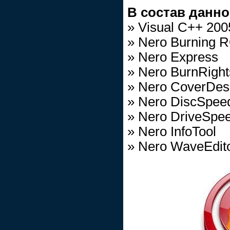
В состав данно
» Visual C++ 200
» Nero Burning 
» Nero Express
» Nero BurnRight
» Nero CoverDes
» Nero DiscSpee
» Nero DriveSpe
» Nero InfoTool
» Nero WaveEdit