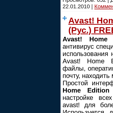
22.01.2010
|
Коммен
Avast! Hom
(Рус.) FRE
Avast! Home 
антивирус спец
использования 
Avast! Home E
файлы, операти
почту, находить
Простой интер
Home Editio
настройке все
avast! для бол
Используется 