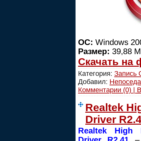
ОC:
Windows 200
Размер:
39,88 
Скачать на
Категория:
Запись
Добавил:
Непоседа
Комментарии (0) | 
Realtek Hi
Driver R2.
Realtek High 
Driver R2.41
– 