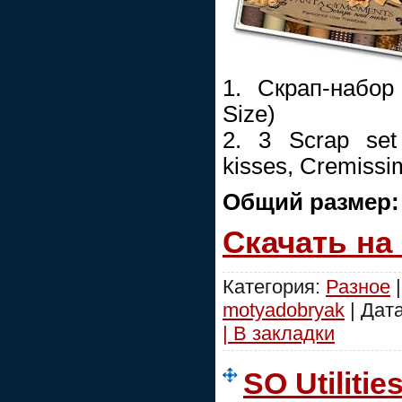
1. Скрап-набор 
Size)
2. 3 Scrap set
kisses, Cremissi
Общий размер
Скачать на
Категория:
Разное
|
motyadobryak
| Дат
| В закладки
SO Utilitie