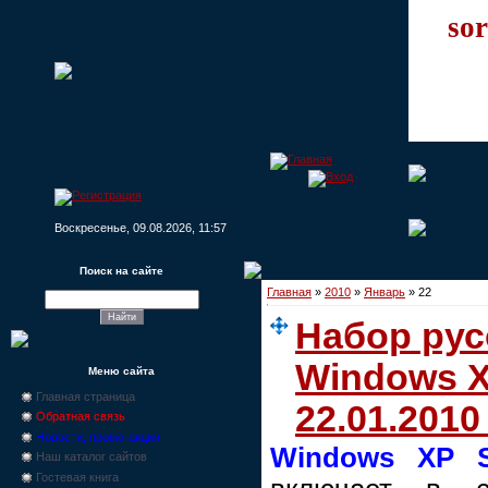
sor
Воскресенье, 09.08.2026, 11:57
Поиск на сайте
Главная
»
2010
»
Январь
»
22
Набор рус
Windows X
Меню сайта
Главная страница
22.01.201
Обратная связь
Новости, промо-акции
Windows XP Se
Наш каталог сайтов
Гостевая книга