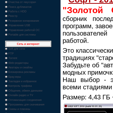
Очистка от «мусора»
"Золотой
Поиск дубликатов
Работа с HDD
Реестр
сборник после
Резервное копирование
программ, заво
Управление USB
Управление работой ОС
пользователей
Portable для системы
работой.
Сеть и интернет
Это классически
Soft для сети
FTP
традициях "стар
Torrent
Web-редакторы
Забудьте об "ав
Аватары и смайлы
модных примочк
Блокировка рекламы
Браузеры
Наш выбор - э
Закладки и избранное
всеми стадиями 
Контроль трафика
Общение, обмен данными
Размер: 4,43 ГБ
Онлайн радио и TV
Оптимизация соединения
Программы для скачивания
Скины и плагины