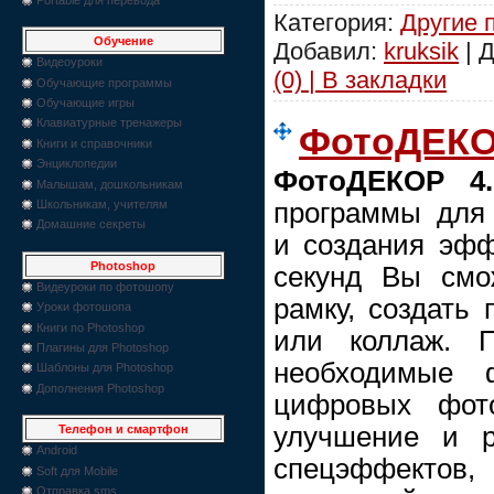
Категория:
Другие 
Обучение
Добавил:
kruksik
| 
Видеоуроки
(0) | В закладки
Обучающие программы
Обучающие игры
Клавиатурные тренажеры
ФотоДЕКОР
Книги и справочники
Энциклопедии
ФотоДЕКОР 4.
Малышам, дошкольникам
программы для
Школьникам, учителям
Домашние секреты
и создания эфф
Photoshop
секунд Вы смо
Видеуроки по фотошопу
рамку, создать 
Уроки фотошопа
Книги по Photoshop
или коллаж. П
Плагины для Photoshop
необходимые 
Шаблоны для Photoshop
Дополнения Photoshop
цифровых фото
улучшение и р
Телефон и смартфон
Android
спецэффектов,
Soft для Mobile
Отправка sms