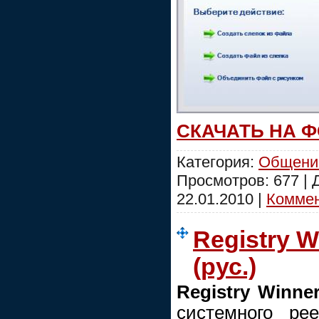
СКАЧАТЬ НА 
Категория:
Общени
Просмотров: 677 |
22.01.2010
|
Коммен
Registry W
(рус.)
Registry Winne
системного рее