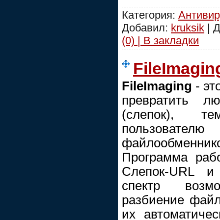
Категория:
Антиви
Добавил:
kruksik
| 
(0) | В закладки
FileImaging
FileImaging
- э
превратить л
(слепок), т
пользователю
файлообменнико
Программа раб
Слепок-URL и 
спектр возм
разбиение файл
их автоматичес