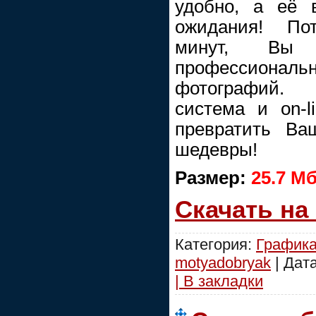
удобно, а её 
ожидания! Пот
минут, Вы н
профессиональ
фотографий. 
система и on-l
превратить Ва
шедевры!
Размер:
25.7 M
Скачать на
Категория:
График
motyadobryak
| Дат
| В закладки