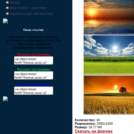
Форум
Ваш вопрос - наш ответ
Заработок для web-мастера
Наша ссылка
Мы будем благодарны, если Вы
установите у себя нашу ссылку (на
Ваш выбор, любой из
предложенных вариантов):
Русские программы
Русские программы
Русские программы
Количество:
40
Разрешение:
2560x1600
Размер:
34,77 Мб
Скачать на форуме