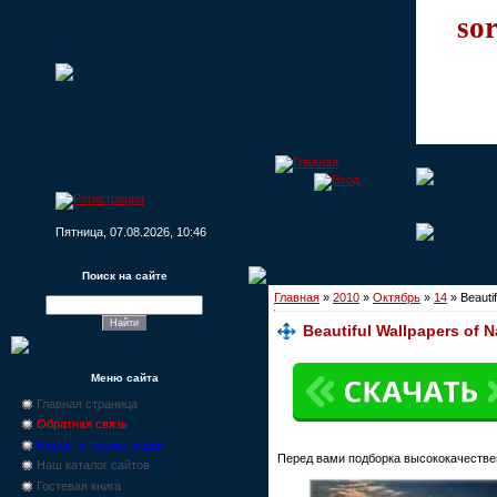
sor
Пятница, 07.08.2026, 10:46
Поиск на сайте
Главная
»
2010
»
Октябрь
»
14
» Beautif
Beautiful Wallpapers of N
Меню сайта
Главная страница
Обратная связь
Новости, промо-акции
Перед вами подборка высококачествен
Наш каталог сайтов
Гостевая книга