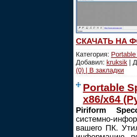
СКАЧАТЬ НА 
Категория:
Portable
Добавил:
kruksik
| 
(0) | В закладки
Portable S
x86/x64 (Р
Piriform Spec
системно-инфо
вашего ПК. Ути
информацию по