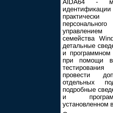
AIDA64 - м
идентифика
практически
персональн
управлением
семейства Win
детальные свед
и программном 
при помощи в
тестировани
провести доп
отдельных п
подробные свед
и программ
установленном в