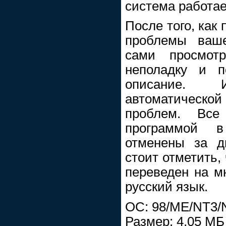
система работае
После того, как
проблемы ваш
сами просмот
неполадку и п
описание. И
автоматическо
проблем. Все
программой 
отменены за д
стоит отметить,
переведен на м
русский язык.
ОС: 98/ME/NT3/N
Размер: 4,05 МБ