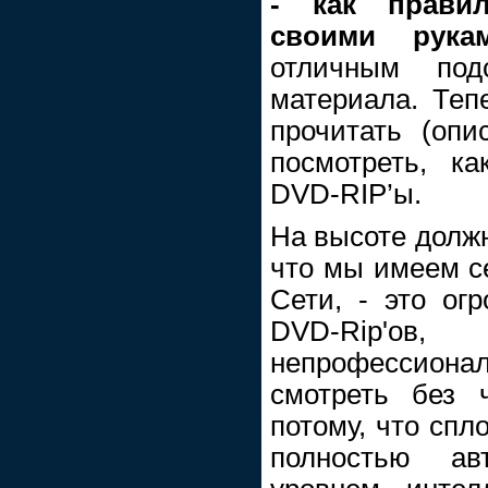
- как прави
своими рука
отличным под
материала. Теп
прочитать (опи
посмотреть, к
DVD-RIP’ы.
На высоте должн
что мы имеем се
Сети, - это ог
DVD-Rip'
непрофессиона
смотреть без 
потому, что спл
полностью авт