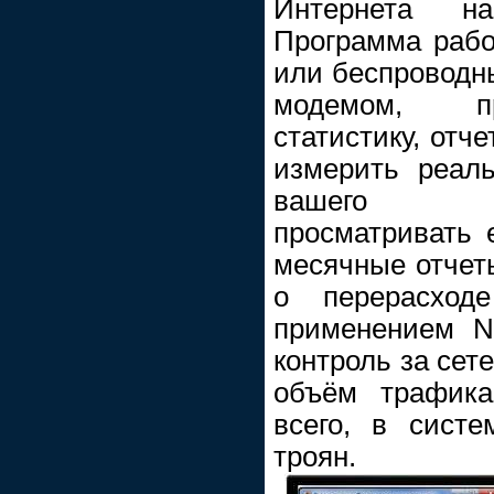
Интернета н
Программа раб
или беспроводн
модемом, пр
статистику, отч
измерить реаль
вашего инт
просматривать 
месячные отчет
о перерасход
применением N
контроль за сет
объём трафика
всего, в сист
троян.