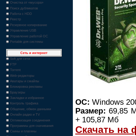
Очистка от «мусора»
Поиск дубликатов
Работа с HDD
Реестр
Резервное копирование
Управление USB
Управление работой ОС
Portable для системы
Сеть и интернет
Soft для сети
FTP
Torrent
Web-редакторы
Аватары и смайлы
Блокировка рекламы
Браузеры
Закладки и избранное
ОС:
Windows 2000
Контроль трафика
Размер:
69,85 М
Общение, обмен данными
Онлайн радио и TV
+ 105,87 Мб
Оптимизация соединения
Программы для скачивания
Скачать на
Скины и плагины