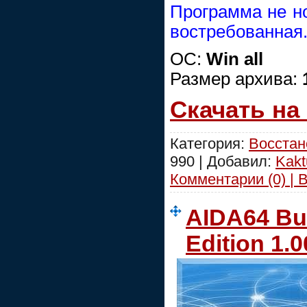
Программа не но
востребованная
OC:
Win all
Размер архива:
Скачать на
Категория:
Восстан
990 | Добавил:
Kak
Комментарии (0) | 
AIDA64 Bu
Edition 1.0