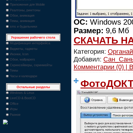
Приложения для Mobile
Реалтоны, рингтоны
Обои, анимация
ОС:
Windows 200
Темы, анимация
sms и будильники
Размер:
9,6 Мб
СКАЧАТЬ Н
Украшение рабочего стола
Модификация интерфейса
Виджеты, гаджеты
Категория:
Органа
Иконки, Icon
Добавил:
Сан_Сан
Обои, wallpapers
Комментарии (0) | 
Скринсейверы, скринмейты
Темы
Часы и календари
ФотоДОК
Остальные разделы
Windows & Linux
LiveCD & BootCD
Office
Игры
Разное