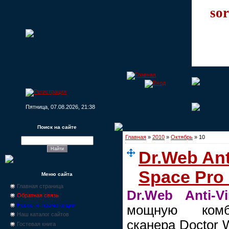
sor
Пятница, 07.08.2026, 21:38
Поиск на сайте
Главная
»
2010
»
Октябрь
»
10
Dr.Web Ant
Space Pro 
Меню сайта
Главная страница
Dr.Web Anti-Vi
Обратная связь
Новости, промо-акции
мощную комб
Наш каталог сайтов
сканера Doctor 
Гостевая книга