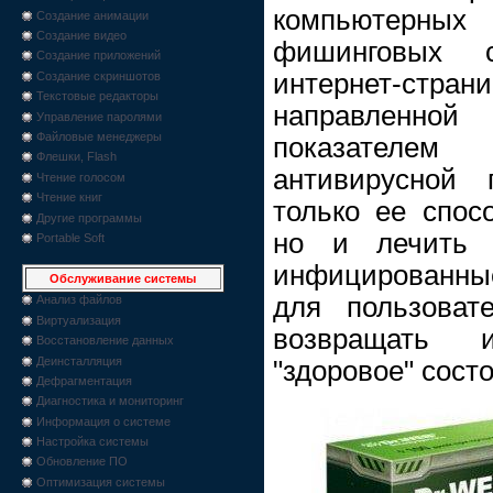
компьютерны
Создание анимации
Создание видео
фишинговых с
Создание приложений
интернет-стран
Создание скриншотов
Текстовые редакторы
направленной
Управление паролями
Файловые менеджеры
показателе
Флешки, Flash
антивирусной 
Чтение голосом
Чтение книг
только ее спос
Другие программы
но и лечить 
Portable Soft
инфицированны
Обслуживание системы
для пользоват
Анализ файлов
Виртуализация
возвращать 
Восстановление данных
Деинсталляция
"здоровое" сост
Дефрагментация
Диагностика и мониторинг
Информация о системе
Настройка системы
Обновление ПО
Оптимизация системы