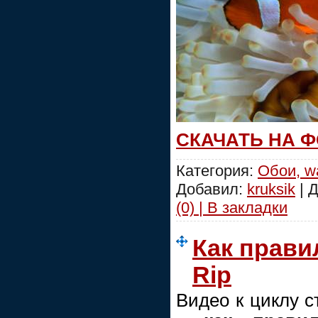
СКАЧАТЬ НА 
Категория:
Обои, wa
Добавил:
kruksik
| 
(0) | В закладки
Как прави
Rip
Видео к циклу 