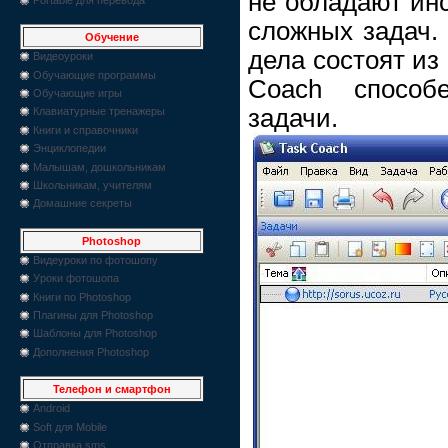
не обладают ин
сложных задач.
Обучение
дела состоят из
Видеоуроки
Обучающие программы
Coach способ
Обучающие игры
задачи.
Клавиатурные тренажеры
Книги и справочники
Энциклопедии
Малышам, дошкольникам
Школьникам, учителям
Домашние секреты
Photoshop
Видеуроки по фотошопу
Уроки фотошопа
Книги по Photoshop
Плагины для Photoshop
Шаблоны для Photoshop
Дополнения Photoshop
Телефон и смартфон
Android
Soft для Mobile
Отправка sms