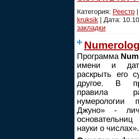
Категория:
Реестр
|
kruksik
| Дата:
10.1
закладки
Numerologi
Программа
Nume
имени и дат
раскрыть его с
другое. В пр
правила ра
нумерологии 
Джуно» - ли
основательниц
науки о числах».