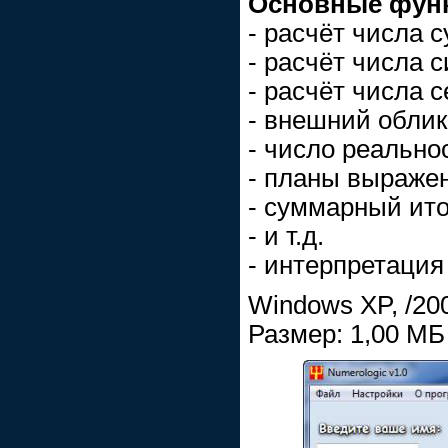
Основные фун
- расчёт числа 
- расчёт числа 
- расчёт числа с
- внешний облик
- число реально
- планы выраже
- суммарный ито
- и т.д.
- интерпретация
Windows XP, /2003
Размер: 1,00 МБ