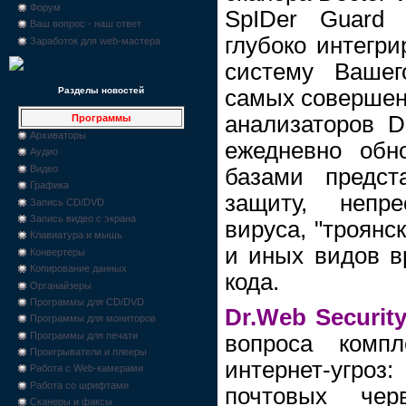
Форум
SpIDer Guard 
Ваш вопрос - наш ответ
глубоко интегр
Заработок для web-мастера
систему Вашег
самых совершен
Разделы новостей
анализаторов D
Программы
Архиваторы
ежедневно обн
Аудио
Видео
базами предст
Графика
защиту, непр
Запись CD/DVD
Запись видео с экрана
вируса, "троянск
Клавиатура и мышь
и иных видов в
Конвертеры
Копирование данных
кода.
Органайзеры
Программы для CD/DVD
Dr.Web Securit
Программы для мониторов
Программы для печати
вопроса комп
Проигрыватели и плееры
интернет-угро
Работа с Web-камерами
Работа со шрифтами
почтовых черв
Сканеры и факсы