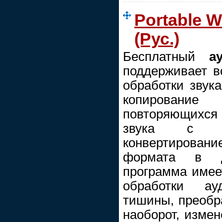
Portable W
(Рус.)
Бесплатный
а
поддерживает в
обработки звука
копирование
повторяющихся ф
звука с ми
конвертирова
формата в д
программа имее
обработки ау
тишины, преобра
наоборот, измен