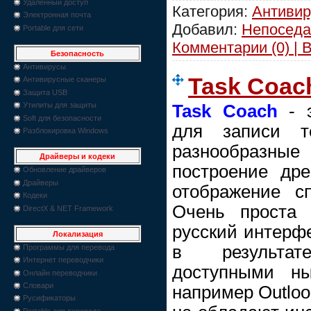
Удаленный доступ
Категория:
Антиви
Электронная почта
Добавил:
Непоседа
Portable для сети
Комментарии (0) | 
Безопасность
Антивирусы
Task Coac
Антивирусные сканеры
Защита USB
Утилиты для защиты
Task Coach
- э
Soft для безопасности
для записи 
Разблокировка Windows
разнообраз
Драйверы и кодеки
построение дре
Обновление драйверов
Драйверы
отображение с
Кодеки
Очень проста 
DirectX & NET Framework
русский интерф
Локализация
в результате
Программы для перевода
Интернет переводчики
доступными ны
Онлайн переводчики
Словари
например Outloo
Русификаторы
Portable для перевода