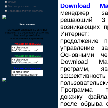
Форум
Download Mas
Ваш вопрос - наш ответ
менеджер за
Заработок для web-мастера
решающий 3 
Наша ссылка
возникающих п
Мы будем благодарны, если Вы
Интернет: с
установите у себя нашу ссылку (на
Ваш выбор, любой из
предложенных вариантов):
продолжение п
Русские программы
управление з
Основными че
Русские программы
Download Ma
программ, я
Русские программы
эффективност
пользовател
Программа т
докачку файл
после обрыва 