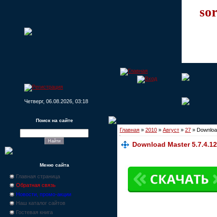
sor
Четверг, 06.08.2026, 03:18
Поиск на сайте
Главная
»
2010
»
Август
»
27
» Download
Download Master 5.7.4.12
Меню сайта
Главная страница
Обратная связь
Новости, промо-акции
Наш каталог сайтов
Гостевая книга