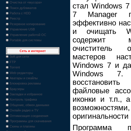
Очистка от «мусора»
стал Windows 7
Поиск дубликатов
7 Manager по
Работа с HDD
Реестр
эффективно нас
Резервное копирование
и очищать W
Управление USB
Управление работой ОС
содержит м
Portable для системы
очиститель о
Сеть и интернет
мастеров нас
Soft для сети
FTP
Windows 7 и да
Torrent
Windows 7. 
Web-редакторы
Аватары и смайлы
восстановит
Блокировка рекламы
файловые ассоци
Браузеры
Закладки и избранное
иконки и т.п., 
Контроль трафика
Общение, обмен данными
возможностя
Онлайн радио и TV
оригинальности
Оптимизация соединения
Программы для скачивания
Программа п
Скины и плагины