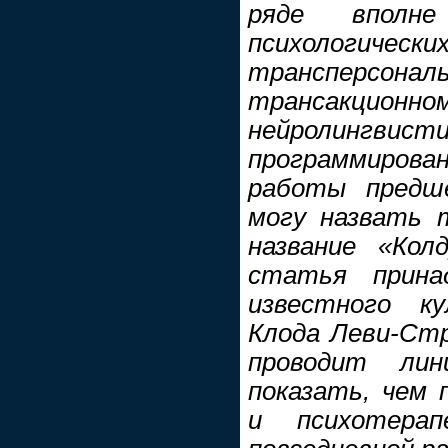
ряде вполне
психологически
трансперсон
трансакц
нейролингвист
программирова
работы предше
могу назвать 
название «Кол
статья прина
известного ку
Клода Леви-Стр
проводит лин
показать, чем 
и психотера