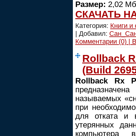
Размер:
2,02 М
СКАЧАТЬ Н
Категория:
Книги и
| Добавил:
Сан_Са
Комментарии (0) | 
Rollback R
(Build 269
Rollback Rx Pr
предназначе
называемых «сн
при необходимо
для отката и 
утерянных дан
компьютера 