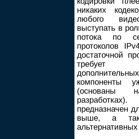
кодировки пле
никаких кодек
любого виде
выступать в рол
потока по с
протоколов IPv
достаточной пр
требует у
дополнительны
компоненты 
(основаны 
разработках
предназначен д
выше, а так
альтернативных