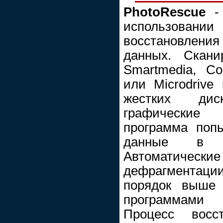
PhotoRescue
- 
использовании
восстановления
данных. Скани
Smartmedia, Co
или Microdrive
жестких ди
графические
программа попы
данные в г
Автоматич
дефрагментаци
порядок выше 
программами 
Процесс восс