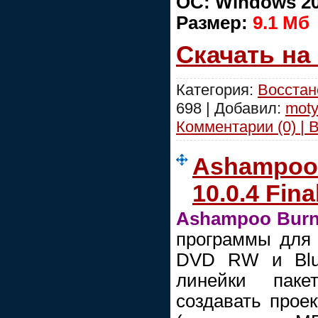
ОС: Windows 20
Размер:
9.1 Mб
Скачать на
Категория:
Восстан
698 | Добавил:
moty
Комментарии (0) | 
Ashampoo 
10.0.4 Fina
Ashampoo Burn
программы для
DVD RW и Blu-
линейки паке
создавать прое