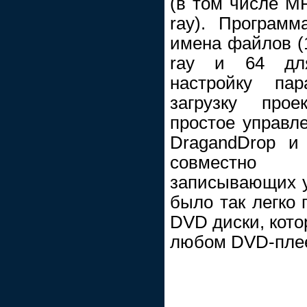
(в том числе M
ray). Програм
имена файлов (1
ray и 64 для
настройку пар
загрузку прое
простое управ
DragandDrop и 
совместно
записывающих у
было так легко
DVD диски, кото
любом DVD-пле