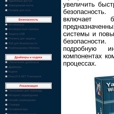
Удаленный доступ
увеличить быст
Электронная почта
безопасност
Portable для сети
включает 
Безопасность
Антивирусы
предназначенн
Антивирусные сканеры
системы и повы
Защита USB
Утилиты для защиты
безопасност
Soft для безопасности
подробную и
Разблокировка Windows
компонентах ко
Драйверы и кодеки
процессах.
Обновление драйверов
Драйверы
Кодеки
DirectX & NET Framework
Локализация
Программы для перевода
Интернет переводчики
Онлайн переводчики
Словари
Русификаторы
Portable для перевода