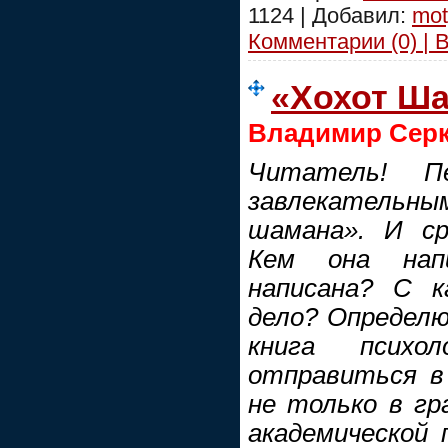
1124 | Добавил:
mot
Комментарии (0) | 
«Хохот Ш
Владимир Сер
Читатель! П
завлекатель
шамана». И ср
Кем она нап
написана? С 
дело? Определю
книга психо
отправиться в
не только в гр
академической 