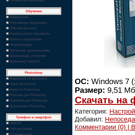
Обучение
Видеоуроки
Обучающие программы
Обучающие игры
Клавиатурные тренажеры
Книги и справочники
Энциклопедии
Малышам, дошкольникам
Школьникам, учителям
Домашние секреты
Photoshop
Видеуроки по фотошопу
ОС:
Windows 7 (
Уроки фотошопа
Размер:
9,51 Мб
Книги по Photoshop
Плагины для Photoshop
Скачать на
Шаблоны для Photoshop
Дополнения Photoshop
Категория:
Настрой
Добавил:
Непоседа
Телефон и смартфон
Android
Комментарии (0) | 
Soft для Mobile
Отправка sms