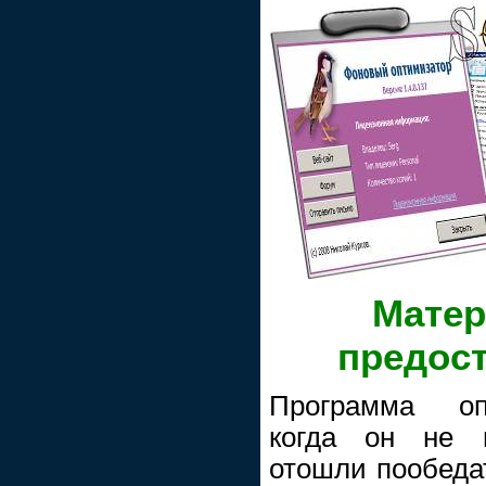
Матер
предос
Программа оп
когда он не и
отошли пообедат