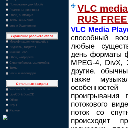
Приложения для Mobile
VLC media 
Реалтоны, рингтоны
Обои, анимация
RUS FREE 
Темы, анимация
sms и будильники
VLC Media Play
способный вос
Украшение рабочего стола
Модификация интерфейса
любые сущест
Виджеты, гаджеты
день форматы 
Иконки, Icon
Обои, wallpapers
MPEG-4, DivX, 
Скринсейверы, скринмейты
Темы
другие, обычн
Часы и календари
также музык
Остальные разделы
особенностей
Windows & Linux
проигрывания 
LiveCD & BootCD
Office
потокового вид
Игры
поток со спут
Разное
происходит п