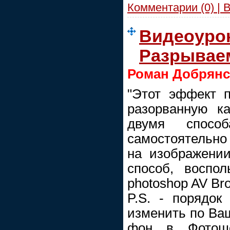
Комментарии (0) | 
Видеоурок
Разрывае
Роман Добрянс
"Этот эффект п
разорванную ка
двумя спосо
самостоятельно
на изображении
способ, воспо
photoshop AV Bro
P.S. - порядок
изменить по Ва
фон в Фотошо