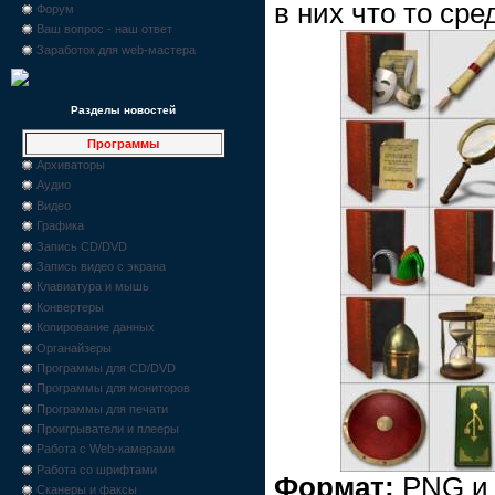
в них что то сре
Форум
Ваш вопрос - наш ответ
Заработок для web-мастера
Разделы новостей
Программы
Архиваторы
Аудио
Видео
Графика
Запись CD/DVD
Запись видео с экрана
Клавиатура и мышь
Конвертеры
Копирование данных
Органайзеры
Программы для CD/DVD
Программы для мониторов
Программы для печати
Проигрыватели и плееры
Работа с Web-камерами
Работа со шрифтами
Формат:
PNG и
Сканеры и факсы