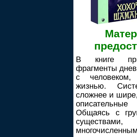
Матер
предос
В книге при
фрагменты днев
с человеком,
жизнью. Сист
сложнее и шире,
описательные
Общаясь с гру
существам
многочисле