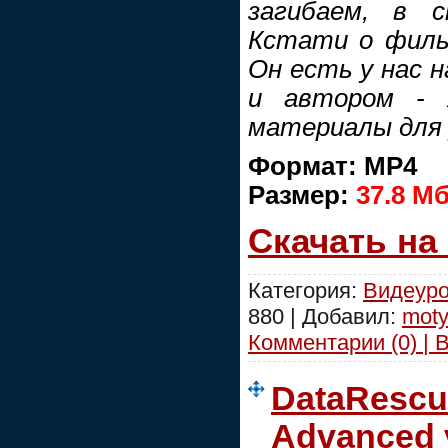
загибаем, в с
Кстати о филь
Он есть у нас н
и автором - 
материалы для у
Формат: MP4
Размер:
37.8 M
Скачать на
Категория:
Видеуро
880 | Добавил:
moty
Комментарии (0) | 
DataRescu
Advanced v