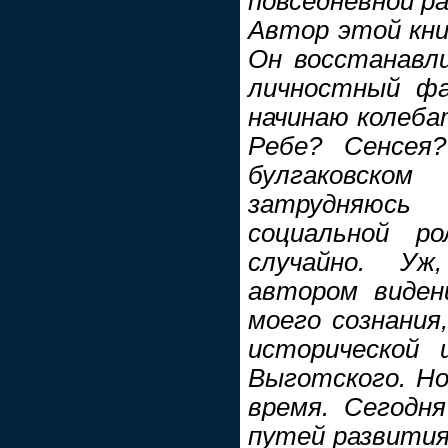
повседневной р
Автор этой кни
Он восстанавл
личностный фа
начинаю колебат
Ребе? Сенсея
булгаковско
затрудняюс
социальной ро
случайно. Уж
автором виден
моего сознания
исторической 
Выготского. Но
время. Сегодн
путей развития