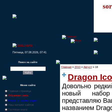
sor
Пятница, 07.08.2026, 07:41
Поиск на сайте
Главная
»
2010
»
Август
»
18
Dragon Ic
Довольно редки
Меню сайта
Главная страница
новый набор
Обратная связь
представляю Ва
Новости, промо-акции
Наш каталог сайтов
названием Drago
Гостевая книга