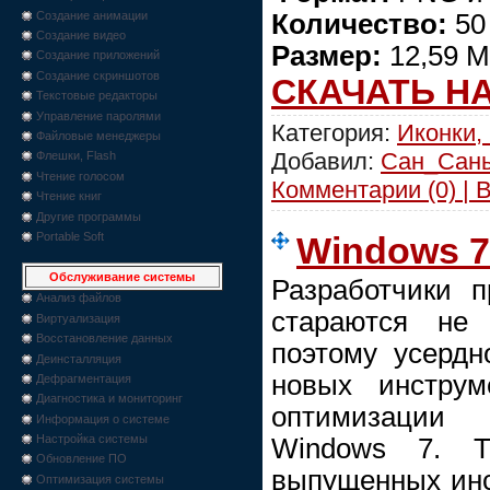
Создание анимации
Количество:
50
Создание видео
Размер:
12,59 
Создание приложений
Создание скриншотов
СКАЧАТЬ Н
Текстовые редакторы
Управление паролями
Категория:
Иконки, 
Файловые менеджеры
Добавил:
Сан_Сан
Флешки, Flash
Чтение голосом
Комментарии (0) | 
Чтение книг
Другие программы
Portable Soft
Windows 7
Обслуживание системы
Разработчики п
Анализ файлов
стараются не
Виртуализация
Восстановление данных
поэтому усердн
Деинсталляция
новых инструм
Дефрагментация
Диагностика и мониторинг
оптимизации 
Информация о системе
Настройка системы
Windows 7. Т
Обновление ПО
выпущенных инс
Оптимизация системы