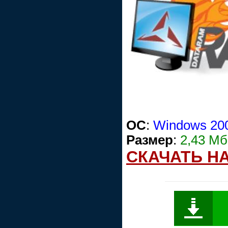
ОС
:
Windows 200
Размер
:
2,43 Мб
СКАЧАТЬ Н