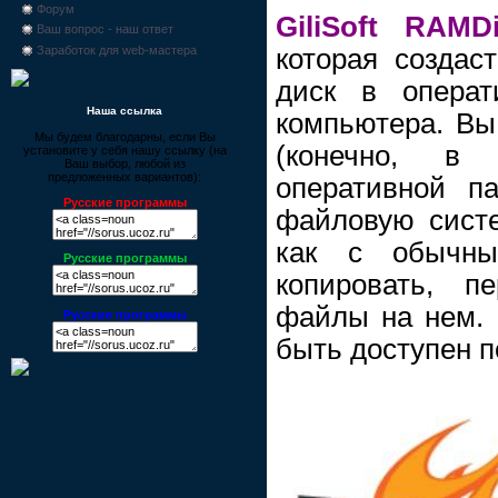
Форум
GiliSoft RAMD
Ваш вопрос - наш ответ
которая создас
Заработок для web-мастера
диск в операт
Наша ссылка
компьютера. Вы
Мы будем благодарны, если Вы
(конечно, в 
установите у себя нашу ссылку (на
Ваш выбор, любой из
предложенных вариантов):
оперативной па
Русские программы
файловую систе
как с обычн
Русские программы
копировать, п
файлы на нем. 
Русские программы
быть доступен п