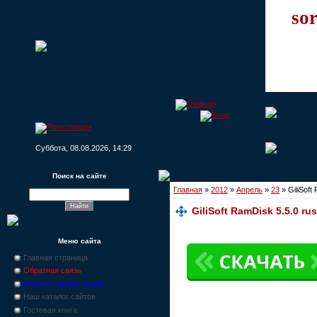
sor
Суббота, 08.08.2026, 14:29
Поиск на сайте
Главная
»
2012
»
Апрель
»
23
» GiliSoft
GiliSoft RamDisk 5.5.0 rus
Меню сайта
Главная страница
Обратная связь
Новости, промо-акции
Наш каталог сайтов
Гостевая книга