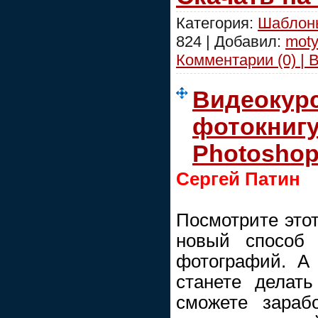
Категория:
Шаблоны
824 | Добавил:
moty
Комментарии (0) | 
Видеокурс
фотокнигу
Photoshop
Сергей Патин
Посмотрите этот
новый способ
фотографий. А
станете делать
сможете зараб