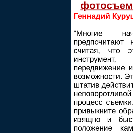
фотосъем
Геннадий Куру
"Многие на
предпочитают 
считая, что э
инструмент,
передвижение и
возможности. Эт
штатив действит
неповоротливо
процесс съемки
привыкните обр
изящно и быст
положение ка