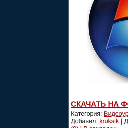
СКАЧАТЬ НА 
Категория:
Видеоур
Добавил:
kruksik
| 