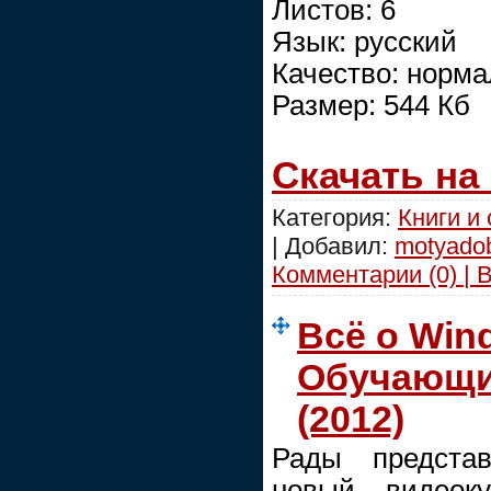
Листов: 6
Язык: русский
Качество: норм
Размер: 544 Кб
Скачать на
Категория:
Книги и
| Добавил:
motyado
Комментарии (0) | 
Всё о Win
Обучающий
(2012)
Рады предста
новый видеоку