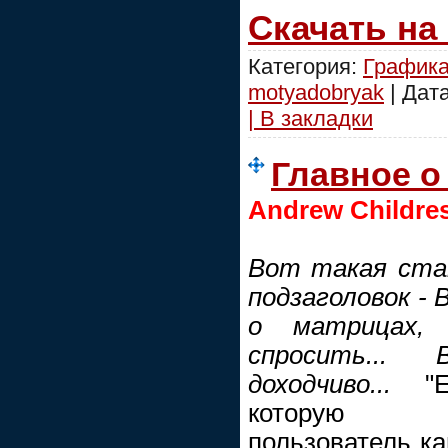
Скачать на
Категория:
График
motyadobryak
| Дат
| В закладки
Главное о
Andrew Childre
Вот такая стат
подзаголовок - 
о матрицах,
спросить...
доходчиво...
"
которую ср
пользователь ка