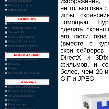
изображения, 
Удаленный доступ
Электронная почта
не только окна 
Portable для сети
игры, скринсе
Безопасность
помощью Hyp
Антивирусы
сделать скриншо
Антивирусные сканеры
Защита USB
его части, окн
Утилиты для защиты
Soft для безопасности
(вместе с кур
Разблокировка Windows
скринсейверов
Драйверы и кодеки
DirectX и 3Df
Обновление драйверов
фильмов, и со
Драйверы
Кодеки
более, чем 20-
DirectX & NET Framework
GIF и JPEG.
Локализация
Программы для перевода
Интернет переводчики
Онлайн переводчики
Словари
Русификаторы
Portable для перевода