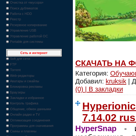
Очистка от «мусора»
Поиск дубликатов
Работа с HDD
Реестр
Резервное копирование
Управление USB
Управление работой ОС
Portable для системы
Сеть и интернет
Soft для сети
СКАЧАТЬ НА 
FTP
Torrent
Категория:
Обучаю
Web-редакторы
Добавил:
kruksik
| 
Аватары и смайлы
Блокировка рекламы
(0) | В закладки
Браузеры
Закладки и избранное
Hyperioni
Контроль трафика
Общение, обмен данными
7.14.02 rus
Онлайн радио и TV
Оптимизация соединения
Программы для скачивания
HyperSnap
- ин
Скины и плагины