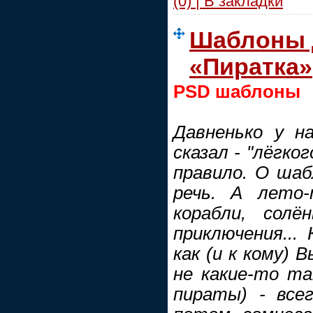
(0) | В закладки
Шаблоны 
«Пиратка»
PSD шаблоны
Давненько у н
сказал - "лёгког
правило. О ша
речь. А лето-
корабли, солё
приключения...
как (и к кому) 
не какие-то та
пираты) - все