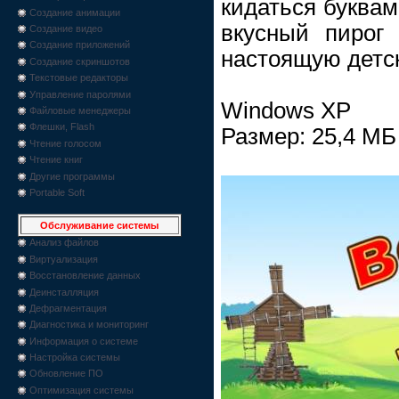
кидаться буквам
Создание анимации
вкусный пирог
Создание видео
Создание приложений
настоящую детс
Создание скриншотов
Текстовые редакторы
Управление паролями
Windows XP
Файловые менеджеры
Флешки, Flash
Размер: 25,4 МБ
Чтение голосом
Чтение книг
Другие программы
Portable Soft
Обслуживание системы
Анализ файлов
Виртуализация
Восстановление данных
Деинсталляция
Дефрагментация
Диагностика и мониторинг
Информация о системе
Настройка системы
Обновление ПО
Оптимизация системы