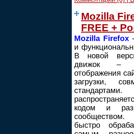
Mozilla Fir
FREE + Po
Mozilla Firefox
-
и функциональны
В новой верс
движок – у
отображения сай
загрузки, со
стандартам
распространяе
кодом и разр
сообществом. 
быстро обраба
самым разноо