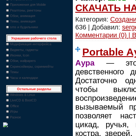
СКАЧАТЬ Н
Приложения для Mobile
Реалтоны, рингтоны
Обои, анимация
Категория:
Создани
Темы, анимация
636 | Добавил:
serg
sms и будильники
Комментарии (0) | 
Украшение рабочего стола
Модификация интерфейса
Portable А
Виджеты, гаджеты
Иконки, Icon
Аура
— этo б
Обои, wallpapers
Скринсейверы, скринмейты
девственного д
Темы
Часы и календари
Достаточно од
чтобы выкл
Остальные разделы
Windows & Linux
воспроизведен
LiveCD & BootCD
вызываемый пр
Office
Игры
позволяет нас
Разное
цикад, ручья, 
кoстра, зверей,