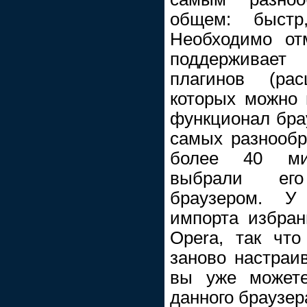
общем: быстр
Необходимо отм
поддерживае
плагинов (ра
которых можно 
функционал бра
самых разнообр
более 40 мил
выбрали ег
браузером. У
импорта избран
Opera, так чт
заново настраив
вы уже можете
данного браузер