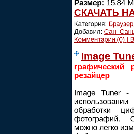
Размер:
15,84 М
СКАЧАТЬ Н
Категория:
Браузе
Добавил:
Сан_Сан
Комментарии (0) | 
Image Tune
графический р
резайцер
Image Tuner -
использовании
обработки ци
фотографий.
можно легко изм