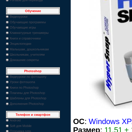
Обучение
Видеоуроки
Обучающие программы
Обучающие игры
Клавиатурные тренажеры
Книги и справочники
Энциклопедии
Малышам, дошкольникам
Школьникам, учителям
Домашние секреты
Photoshop
Видеуроки по фотошопу
Уроки фотошопа
Книги по Photoshop
Плагины для Photoshop
Шаблоны для Photoshop
Дополнения Photoshop
Телефон и смартфон
OC
:
Windows XP/
Android
Soft для Mobile
Размер
:
11.51 +
Отправка sms