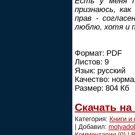
Есть у меня т
признаюсь, как 
прав - согласен
люблю, хотя и п
Формат: PDF
Листов: 9
Язык: русский
Качество: норм
Размер: 804 Кб
Скачать на
Категория:
Книги и
| Добавил:
motyado
Комментарии (0) | 