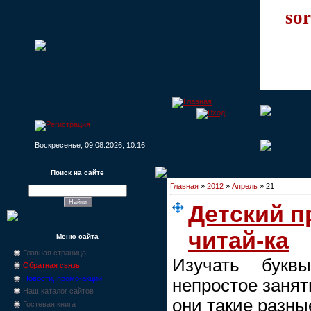
sor
Воскресенье, 09.08.2026, 10:16
Поиск на сайте
Главная
»
2012
»
Апрель
»
21
Детский п
читай-ка
Меню сайта
Главная страница
Изучать букв
Обратная связь
Новости, промо-акции
непростое заняти
Наш каталог сайтов
они такие разны
Гостевая книга