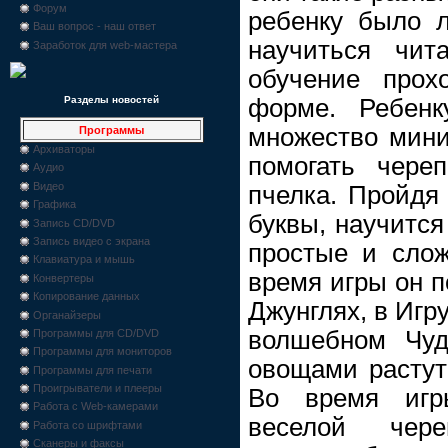
Форум
ребенку было л
Ваш вопрос - наш ответ
научиться чит
Заработок для web-мастера
обучение прох
форме. Ребенк
Разделы новостей
множество мини-
Программы
Архиваторы
помогать чере
Аудио
Видео
пчелка. Пройдя 
Графика
буквы, научится
Запись CD/DVD
Запись видео с экрана
простые и слож
Клавиатура и мышь
время игры он п
Конвертеры
Копирование данных
Джунглях, в Игр
Органайзеры
волшебном Чуд
Программы для CD/DVD
Программы для мониторов
овощами растут
Программы для печати
Проигрыватели и плееры
Во время игр
Работа с Web-камерами
веселой чер
Работа со шрифтами
Сканеры и факсы