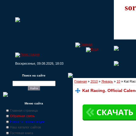
sor
Воскресенье, 09.08.2026, 18:03
Поиск на сайте
Главная
»
2010
»
Январь
»
10
» Kat Raci
Kat Racing. Official Cale
Меню сайта
Главная страница
Обратная связь
Новости, промо-акции
Наш каталог сайтов
Гостевая книга