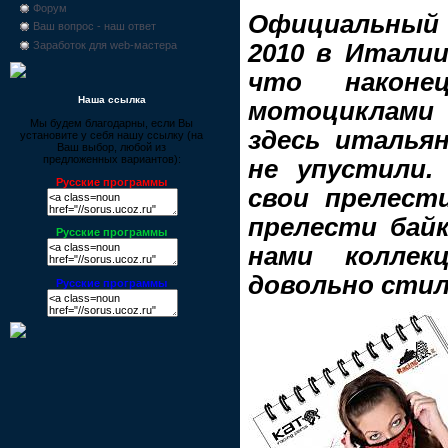
Форум
Официальный 
Ваш вопрос - наш ответ
2010 в Италии
Заработок для web-мастера
что наконе
Наша ссылка
мотоциклами п
Мы будем благодарны, если Вы
здесь италья
установите у себя нашу ссылку (на
Ваш выбор, любой из
предложенных вариантов):
не упустили.
Русские программы
свои прелест
прелести байк
Русские программы
нами коллекц
довольно стил
Русские программы