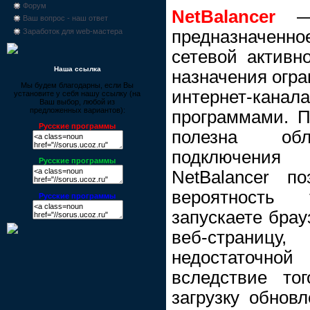
Форум
NetBalancer
— 
Ваш вопрос - наш ответ
предназначен
Заработок для web-мастера
сетевой активн
Наша ссылка
назначения огра
Мы будем благодарны, если Вы
интернет-к
установите у себя нашу ссылку (на
Ваш выбор, любой из
предложенных вариантов):
программами. П
Русские программы
полезна обл
подключения
Русские программы
NetBalancer п
вероятность
Русские программы
запускаете брау
веб-страницу
недостаточной
вследствие то
загрузку обнов