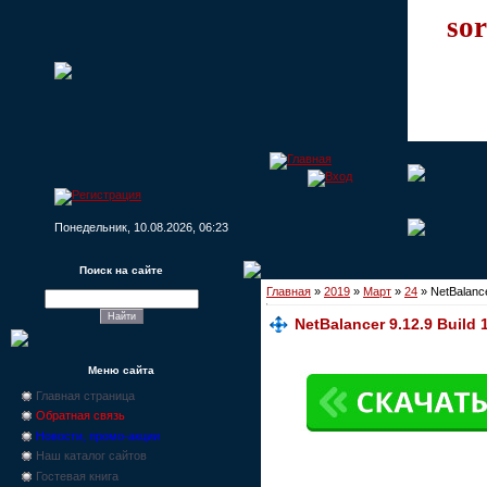
sor
Понедельник, 10.08.2026, 06:23
Поиск на сайте
Главная
»
2019
»
Март
»
24
» NetBalance
NetBalancer 9.12.9 Build
Меню сайта
Главная страница
Обратная связь
Новости, промо-акции
Наш каталог сайтов
Гостевая книга