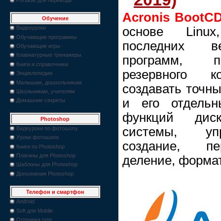
Acronis BootC
Обучение
основе Linu
Видеоуроки
Обучающие программы
последних в
Обучающие игры
Клавиатурные тренажеры
программ, п
Книги и справочники
резервного к
Энциклопедии
Малышам, дошкольникам
создавать точны
Школьникам, учителям
и его отдельн
Домашние секреты
функций дис
Photoshop
системы, уп
Видеуроки по фотошопу
Уроки фотошопа
создание, пе
Книги по Photoshop
Плагины для Photoshop
деление, формат
Шаблоны для Photoshop
Дополнения Photoshop
Телефон и смартфон
Android
Soft для Mobile
Отправка sms