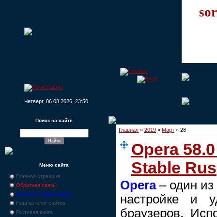
sor
Четверг, 06.08.2026, 23:50
Поиск на сайте
Главная
»
2019
»
Март
»
28
Opera 58.0
Stable Rus
Меню сайта
Главная страница
Opera
– один из
Обратная связь
Новости, промо-акции
настройке и у
Наш каталог сайтов
браузеров. Исп
Гостевая книга