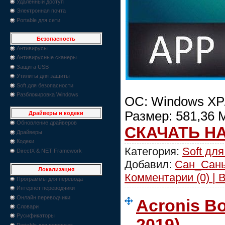
Удаленный доступ
Электронная почта
Portable для сети
Безопасность
Антивирусы
Антивирусные сканеры
Защита USB
Утилиты для защиты
Soft для безопасности
Разблокировка Windows
ОС: Windows XP/V
Размер: 581,36 
Драйверы и кодеки
Обновление драйверов
СКАЧАТЬ Н
Драйверы
Кодеки
Категория:
Soft для
DirectX & NET Framework
Добавил:
Сан_Сан
Локализация
Комментарии (0) | 
Программы для перевода
Интернет переводчики
Онлайн переводчики
Acronis B
Словари
Русификаторы
2019)
Portable для перевода