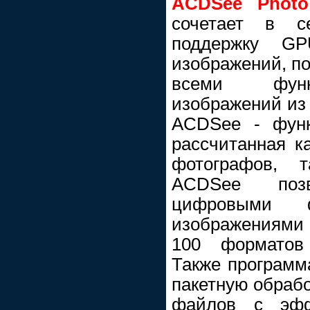
ACDSee Photo 
сочетает в с
поддержку GPU
изображений, по
всеми функ
изображений из
ACDSee - функ
рассчитанная к
фотографов, 
ACDSee поз
цифровыми ф
изображениями
100 форматов
Также программ
пакетную обрабо
файлов с эфф