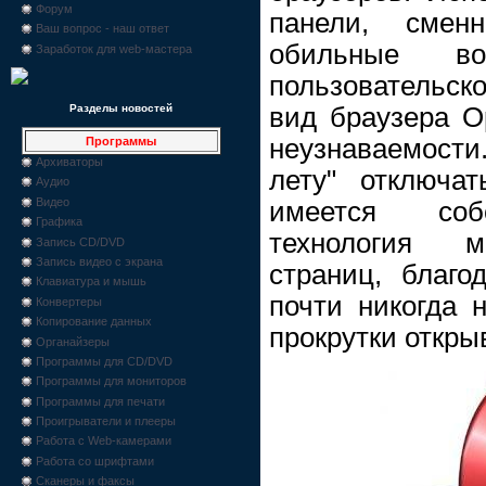
Форум
панели, сме
Ваш вопрос - наш ответ
обильные во
Заработок для web-мастера
пользовательск
вид браузера O
Разделы новостей
неузнаваемости
Программы
Архиваторы
лету" отключа
Аудио
Видео
имеется соб
Графика
технология м
Запись CD/DVD
Запись видео с экрана
страниц, благо
Клавиатура и мышь
почти никогда 
Конвертеры
Копирование данных
прокрутки откры
Органайзеры
Программы для CD/DVD
Программы для мониторов
Программы для печати
Проигрыватели и плееры
Работа с Web-камерами
Работа со шрифтами
Сканеры и факсы