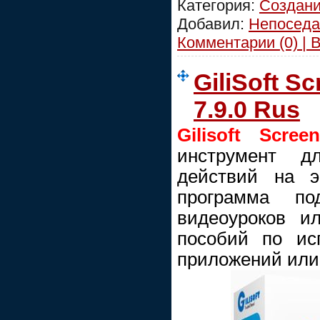
Категория:
Создани
Добавил:
Непоседа
Комментарии (0) | 
GiliSoft S
7.9.0 Rus
Gilisoft Scree
инструмент д
действий на э
программа по
видеоуроков и
пособий по ис
приложений или 