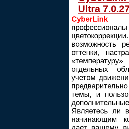
Ultra 7.0.2
CyberLink C
профессиона
цветокоррекци
возможность р
оттенки, настр
«температуру»
отдельных об
учетом движени
предварительн
темы, и пользо
дополнитель
Являетесь ли 
начинающим кол
дает вашему в