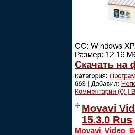
ОС: Windows XP/
Размер: 12,16 М
Скачать на
Категория:
Програм
663 | Добавил:
Неп
Комментарии (0) | 
Movavi Vid
15.3.0 Rus
Movavi Video E