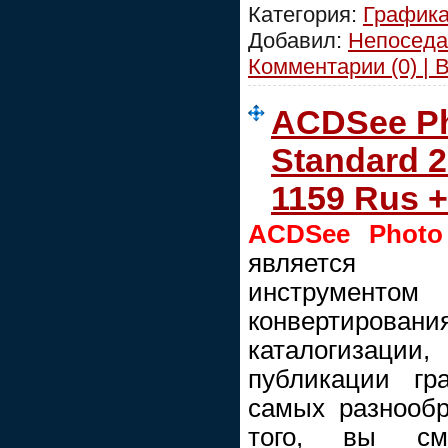
Категория:
График
Добавил:
Непоседа
Комментарии (0) | 
ACDSee Ph
Standard 2
1159 Rus 
ACDSee Photo 
является мн
инструмент
конвертирова
каталогизации
публикации гр
самых разнооб
того, вы смо