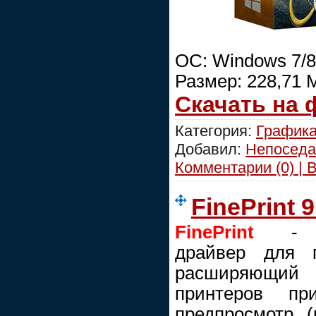
ОС: Windows 7/8
Размер: 228,71 
Скачать на
Категория:
График
Добавил:
Непоседа
Комментарии (0) | 
FinePrint 
FinePrint
- мн
драйвер для п
расширяющий
принтеров пр
предпросмотр 