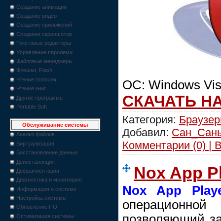
Создание анимации
Создание видео
Создание приложений
Создание скриншотов
Текстовые редакторы
Управление паролями
Файловые менеджеры
Флешки, Flash
Чтение голосом
ОС: Windows Vist
Чтение книг
СКАЧАТЬ Н
Другие программы
Portable Soft
Категория:
Браузе
Обслуживание системы
Добавил:
Сан_Сан
Анализ файлов
Комментарии (0) | 
Виртуализация
Восстановление данных
Деинсталляция
Nox App Pl
Дефрагментация
Диагностика и мониторинг
Nox App Play
Информация о системе
Настройка системы
операционно
Обновление ПО
позволяющий за
Оптимизация системы