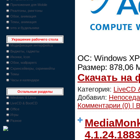
Приложения для Mobile
Реалтоны, рингтоны
Обои, анимация
Темы, анимация
sms и будильники
Украшение рабочего стола
Модификация интерфейса
Виджеты, гаджеты
ОС: Windows XP | 
Иконки, Icon
Обои, wallpapers
Размер: 878,06 
Скринсейверы, скринмейты
Скачать на
Темы
Часы и календари
Категория:
LiveCD 
Остальные разделы
Добавил:
Непоседа
Windows & Linux
LiveCD & BootCD
Комментарии (0) | 
Office
Игры
MediaMonk
Разное
4.1.24.188