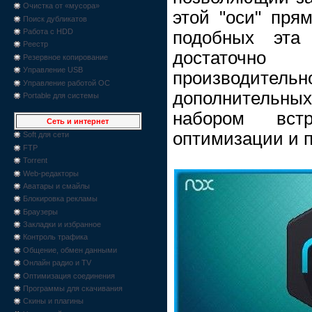
Очистка от «мусора»
этой "оси" пря
Поиск дубликатов
Работа с HDD
подобных эта 
Реестр
достато
Резервное копирование
Управление USB
производите
Управление работой ОС
дополнительных
Portable для системы
набором встр
Сеть и интернет
оптимизации и п
Soft для сети
FTP
Torrent
Web-редакторы
Аватары и смайлы
Блокировка рекламы
Браузеры
Закладки и избранное
Контроль трафика
Общение, обмен данными
Онлайн радио и TV
Оптимизация соединения
Программы для скачивания
Скины и плагины