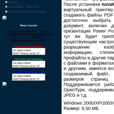
Форум
После установки
nova
Ваш вопрос - наш ответ
виртуальный принте
Заработок для web-мастера
создавать файлы PDF 
достаточно выбрать
документ, включая д
Наша ссылка
презентация Power Poi
Мы будем благодарны, если Вы
установите у себя нашу ссылку (на
тут же будет преоб
Ваш выбор, любой из
предложенных вариантов):
существующим настро
разрешение изобр
Русские программы
информацию, степен
профайлы и другие па
Русские программы
с файлами в форматах
и другими, имеется во
Русские программы
создаваемый файл, 
размеров страниц 
Поддерживается раб
OpenType, поддержив
JPEG и т.д.
Windows 2000/XP/2003/Vi
Размер: 6,50 МБ