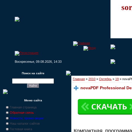
sor
Воскресенье, 09.08.2026, 14:33
Поиск на сайте
Главная
»
2010
»
Октябрь
»
19
» novaPD
novaPDF Professional Des
Меню сайта
Главная страница
Обратная связь
Новости, промо-акции
Наш каталог сайтов
Гостевая книга
Компактная программа