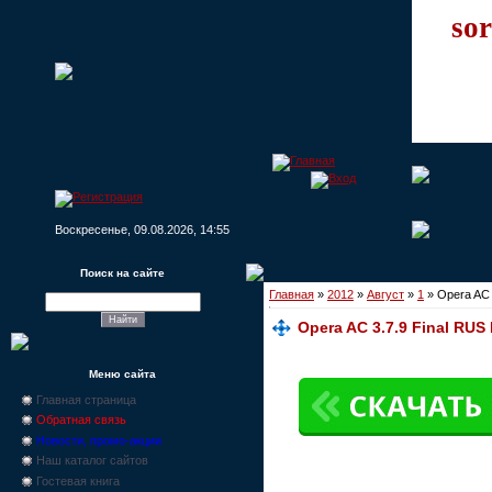
sor
Воскресенье, 09.08.2026, 14:55
Поиск на сайте
Главная
»
2012
»
Август
»
1
» Opera AC 
Opera AC 3.7.9 Final RUS
Меню сайта
Главная страница
Обратная связь
Новости, промо-акции
Наш каталог сайтов
Гостевая книга