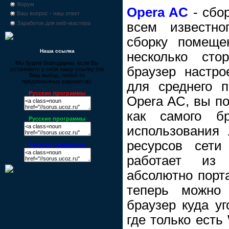
Форум
Opera AC
- сбор
Ваш вопрос - наш ответ
всем известно
Заработок для web-мастера
сборку помеще
Наша ссылка
несколько сто
Мы будем благодарны, если Вы
браузер настро
установите у себя нашу ссылку (на
Ваш выбор, любой из
предложенных вариантов):
для среднего п
Русские программы
Opera AC, вы по
как самого б
Русские программы
использования
ресурсов сети
Русские программы
работает из
абсолютно порта
теперь можно
браузер куда уг
где только есть