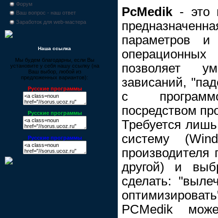
Форум
PcMedik
- это 
Ваш вопрос - наш ответ
предназначе
Заработок для web-мастера
параметров и
Наша ссылка
операционны
Мы будем благодарны, если Вы
позволяет ум
установите у себя нашу ссылку (на
Ваш выбор, любой из
предложенных вариантов):
зависаний, "пад
Русские программы
с программо
посредством пр
Русские программы
Требуется лишь
систему (Win
Русские программы
производителя п
другой) и выб
сделать: "выле
оптимизироват
PCMedik може