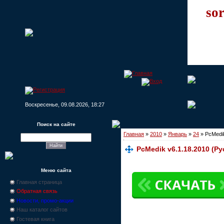
sor
Воскресенье, 09.08.2026, 18:27
Поиск на сайте
Главная
»
2010
»
Январь
»
24
» PcMedik
PcMedik v6.1.18.2010 (Рус
Меню сайта
Главная страница
Обратная связь
Новости, промо-акции
Наш каталог сайтов
Гостевая книга