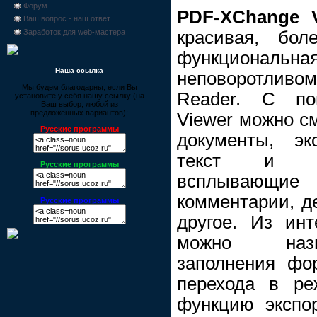
Форум
PDF-XChange V
Ваш вопрос - наш ответ
красивая, бо
Заработок для web-мастера
функцион
Наша ссылка
неповоротли
Мы будем благодарны, если Вы
Reader. С п
установите у себя нашу ссылку (на
Ваш выбор, любой из
предложенных вариантов):
Viewer можно с
Русские программы
документы, эк
текст и гр
Русские программы
всплывающие п
комментарии, д
Русские программы
другое. Из инт
можно назв
заполнения фо
перехода в ре
функцию экспор