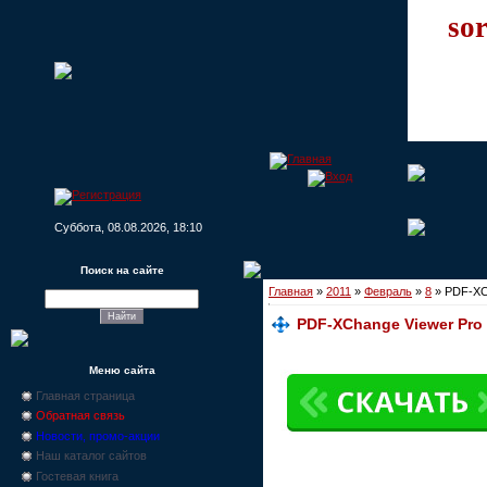
sor
Суббота, 08.08.2026, 18:10
Поиск на сайте
Главная
»
2011
»
Февраль
»
8
» PDF-XCh
PDF-XChange Viewer Pro 2
Меню сайта
Главная страница
Обратная связь
Новости, промо-акции
Наш каталог сайтов
Гостевая книга