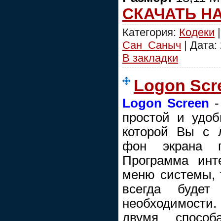
СКАЧАТЬ Н
Категория:
Кодеки
|
Сан_Саныч
| Дата:
В закладки
Logon Scr
Logon Screen
-
простой и удо
которой Вы с 
фон экрана 
Программа инте
меню системы, 
всегда буде
необходимости.
двумя спосо