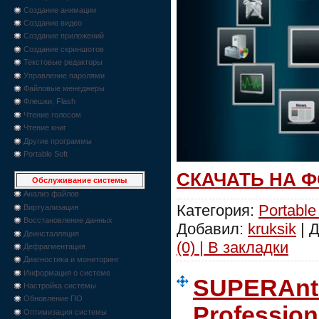
Создание анимации
Создание видео
Создание приложений
Создание скриншотов
Текстовые редакторы
Управление паролями
Файловые менеджеры
Флешки, Flash
Чтение голосом
Чтение книг
Другие программы
Portable Soft
СКАЧАТЬ НА 
Обслуживание системы
Анализ файлов
Категория:
Portable
Виртуализация
Восстановление данных
Добавил:
kruksik
| 
Деинсталляция
(0) | В закладки
Дефрагментация
Диагностика и мониторинг
Информация о системе
SUPERAnt
Настройка системы
Обновление ПО
Profession
Оптимизация системы