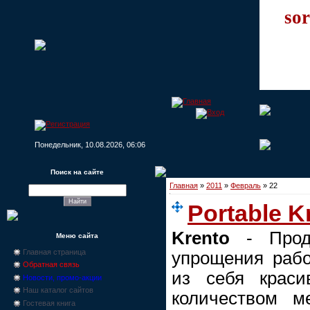
sor
Понедельник, 10.08.2026, 06:06
Поиск на сайте
Главная
»
2011
»
Февраль
»
22
Portable Kr
Krento
- Продв
Меню сайта
Главная страница
упрощения рабо
Обратная связь
из себя крас
Новости, промо-акции
Наш каталог сайтов
количеством м
Гостевая книга