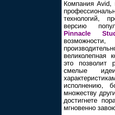
Компания Avid,
профессиона
технологий, п
версию попул
Pinnacle S
возможност
производит
великолепная к
это позволит 
смелые иде
характерист
исполнению, 
множеству други
достигнете пор
мгновенно заво