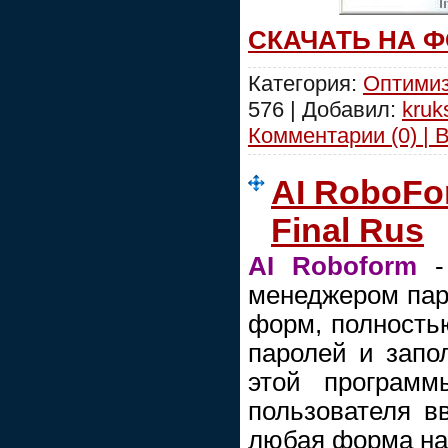
СКАЧАТЬ НА 
Категория:
Оптимиз
576 | Добавил:
kruk
Комментарии (0) | 
AI RoboFor
Final Rus
AI Roboform
- 
менеджером пар
форм, полность
паролей и зап
этой программ
пользователя в
любая форма на