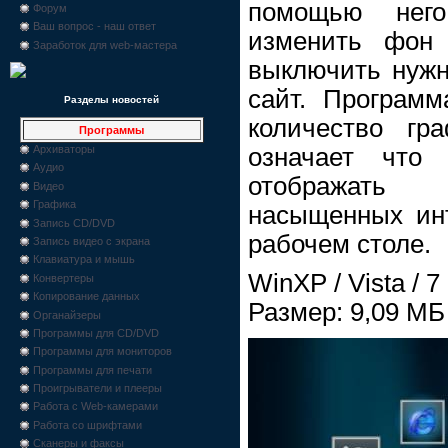
помощью нег
Форум
Ваш вопрос - наш ответ
изменить фон 
Заработок для web-мастера
выключить нужн
сайт. Програм
Разделы новостей
количество гр
Программы
означает что
Архиваторы
Аудио
отображать 
Видео
Графика
насыщенных инт
Запись CD/DVD
рабочем столе.
Запись видео с экрана
Клавиатура и мышь
WinXP / Vista / 7
Конвертеры
Копирование данных
Размер: 9,09 МБ
Органайзеры
Программы для CD/DVD
Программы для мониторов
Программы для печати
Проигрыватели и плееры
Работа с Web-камерами
Работа со шрифтами
Сканеры и факсы