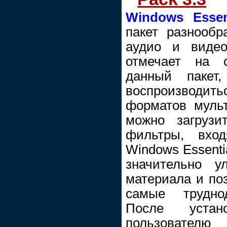
Windows Essen
пакет разнообр
аудио и видео
отмечает на с
данный пакет,
воспроизводит
форматов муль
можно загрузи
фильтры, вхо
Windows Essenti
значительно у
материала и по
самые труднод
После устан
пользователю