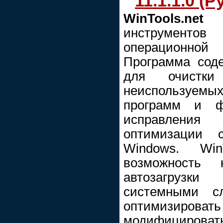
11.1.1.0 (Ру
WinTools.net 
инструмент
операционно
Программа сод
для очистки
неиспользуемых
программ и 
исправления
оптимизации 
Windows. WinT
возможность к
автозагрузки
системными с
оптимизироват
модифицироват