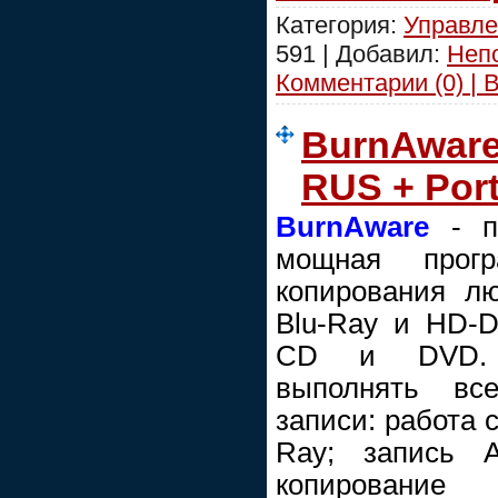
Категория:
Управле
591 | Добавил:
Неп
Комментарии (0) | 
BurnAware 
RUS + Port
BurnAware
- п
мощная прог
копирования л
Blu-Ray и HD-D
CD и DVD. П
выполнять вс
записи: работа 
Ray; запись 
копирование