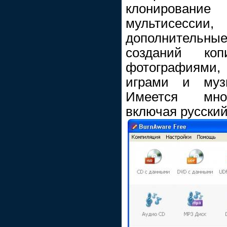
клонировани
мультисес
дополнитель
созданий 
фотографиями,
играми и муз
Имеется мно
включая русский