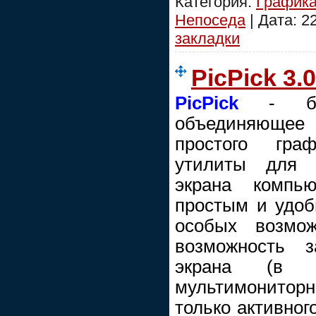
Категория:
График
Непоседа
| Дата:
2
закладки
PicPick 3.
PicPick
- бесп
объединяюще
простого гра
утилиты для 
экрана компью
простым и удо
особых возмож
возможность з
экрана (в
мультимонитор
только активног