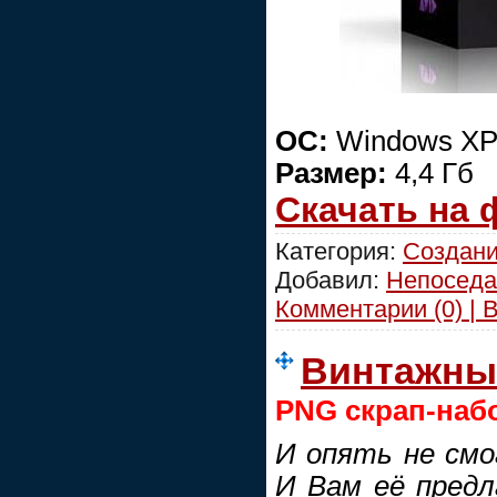
ОС:
Windows XP/
Размер:
4,4 Гб
Скачать на
Категория:
Создани
Добавил:
Непоседа
Комментарии (0) | 
Винтажны
PNG скрап-наб
И опять не смо
И Вам её предл