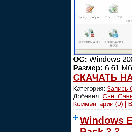
ОС:
Windows 2000
Размер:
6,61 Мб
СКАЧАТЬ Н
Категория:
Запись
Добавил:
Сан_Сан
Комментарии (0) | 
Windows E
Pack 3.3