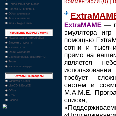
Комментарии (0) | 
Приложения для Mobile
Реалтоны, рингтоны
ExtraMAME 
Обои, анимация
Темы, анимация
ExtraMAME
— г
sms и будильники
эмулятора игр
Украшение рабочего стола
Модификация интерфейса
помощью ExtraM
Виджеты, гаджеты
сотни и тысяч
Иконки, Icon
Обои, wallpapers
прямо на ваше
Скринсейверы, скринмейты
является не
Темы
Часы и календари
использовани
требует слож
Остальные разделы
Windows & Linux
систем и совм
LiveCD & BootCD
M.A.M.E. Прогр
Office
Игры
списка, 
Разное
«Поддержи
«Поддерживаем