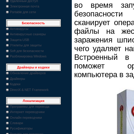
Удаленный доступ
во время зап
Электронная почта
безопасност
Portable для сети
сканирует опер
Безопасность
файлы на жес
Антивирусы
Антивирусные сканеры
заражения шпи
Защита USB
Утилиты для защиты
чего удаляет н
Soft для безопасности
Встроенный в 
Разблокировка Windows
поможет орг
Драйверы и кодеки
компьютера в за
Обновление драйверов
Драйверы
Кодеки
DirectX & NET Framework
Локализация
Программы для перевода
Интернет переводчики
Онлайн переводчики
Словари
Русификаторы
Portable для перевода