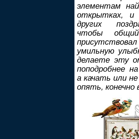
элементам най
открытках, и
других поздра
чтобы общий
присутствов
умильную улыбк
делаете эту от
поподробнее н
а качать или не
опять, конечно 