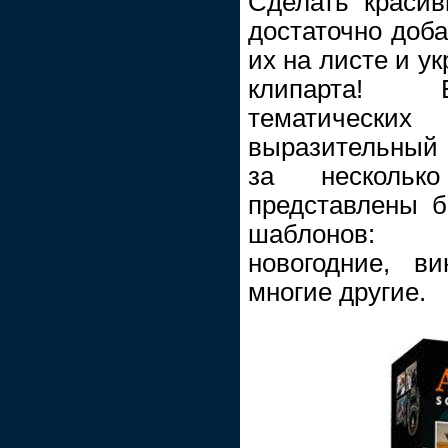
Сделать красив
достаточно доба
их на листе и у
клипарта! Б
тематических
выразительный
за несколь
представлены б
шаблонов: с
новогодние, в
многие другие.