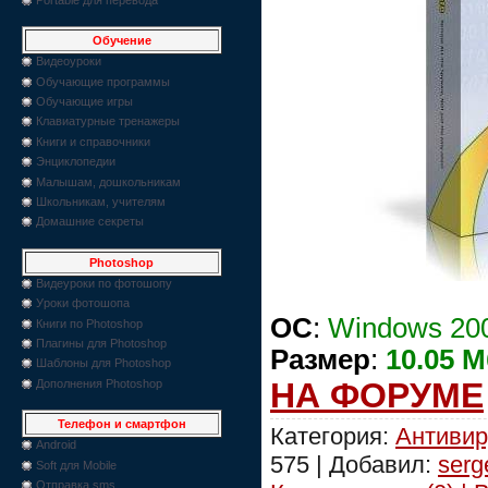
Обучение
Видеоуроки
Обучающие программы
Обучающие игры
Клавиатурные тренажеры
Книги и справочники
Энциклопедии
Малышам, дошкольникам
Школьникам, учителям
Домашние секреты
Photoshop
Видеуроки по фотошопу
Уроки фотошопа
OC
:
Windows 2000
Книги по Photoshop
Плагины для Photoshop
Размер
:
10.05 
Шаблоны для Photoshop
НА ФОРУМЕ
Дополнения Photoshop
Телефон и смартфон
Категория:
Антивир
Android
575 | Добавил:
serg
Soft для Mobile
Отправка sms