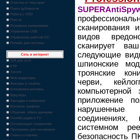
Очистка от «мусора»
SUPERAntiSpy
Поиск дубликатов
Работа с HDD
профессиональн
Реестр
сканирования 
Резервное копирование
Управление USB
видов вредон
Управление работой ОС
Portable для системы
сканирует ва
следующие вид
Сеть и интернет
Soft для сети
шпионские мод
FTP
троянские кон
Torrent
Web-редакторы
черви, кейл
Аватары и смайлы
компьютерной 
Блокировка рекламы
Браузеры
приложение по
Закладки и избранное
Контроль трафика
нарушенные
Общение, обмен данными
соединениях,
Онлайн радио и TV
Оптимизация соединения
системном ре
Программы для скачивания
безопасность П
Скины и плагины