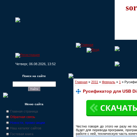
sor
Четверг, 06.08.2026, 13:52
Поиск на сайте
Главная
»
2011
»
Февраль
»
1
» Русифик
Русификатор для USB Disk
Меню сайта
Главная страница
Обратная связь
Новости, промо-акции
Честно говоря до этого ни разу не п
Наш каталог сайтов
будет для перевода программ, програ
работе с ней, техническую часть коне
Гостевая книга