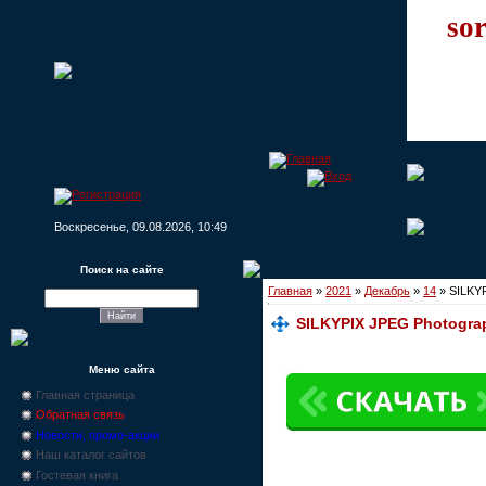
sor
Воскресенье, 09.08.2026, 10:49
Поиск на сайте
Главная
»
2021
»
Декабрь
»
14
» SILKYP
SILKYPIX JPEG Photograp
Меню сайта
Главная страница
Обратная связь
Новости, промо-акции
Наш каталог сайтов
Гостевая книга