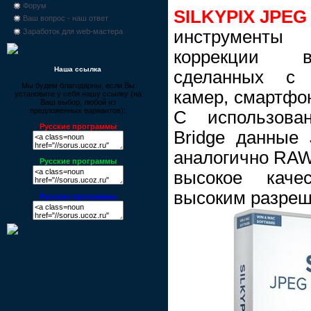
Форум
SILKYPIX JPEG
Ваш вопрос - наш ответ
инструменты
Заработок для web-мастера
коррекции в
Наша ссылка
сделанных с
Мы будем благодарны, если Вы
камер, смартфон
установите у себя нашу ссылку (на
Ваш выбор, любой из
предложенных вариантов):
С использов
Русские программы
Bridge данные
аналогично RAW
Русские программы
высокое каче
высоким разреш
Русские программы