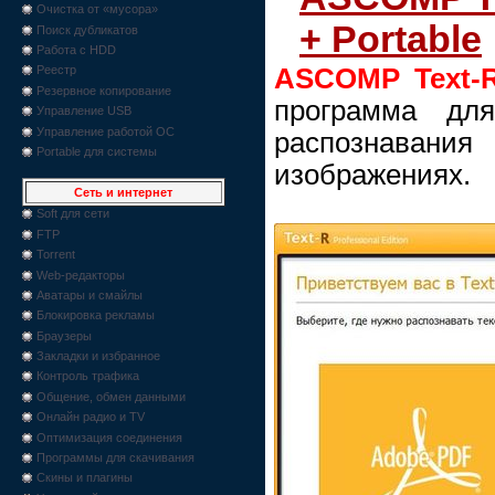
Очистка от «мусора»
+ Portable
Поиск дубликатов
Работа с HDD
ASCOMP Text-
Реестр
Резервное копирование
программа дл
Управление USB
Управление работой ОС
распознавания
Portable для системы
изображениях.
Сеть и интернет
Soft для сети
FTP
Torrent
Web-редакторы
Аватары и смайлы
Блокировка рекламы
Браузеры
Закладки и избранное
Контроль трафика
Общение, обмен данными
Онлайн радио и TV
Оптимизация соединения
Программы для скачивания
Скины и плагины