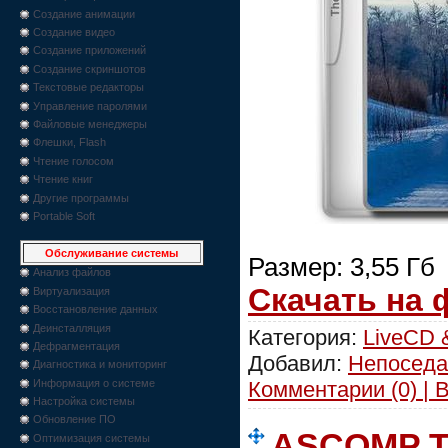
Создание анимации
Создание видео
Создание приложений
Создание скриншотов
Текстовые редакторы
Управление паролями
Файловые менеджеры
Флешки, Flash
Чтение голосом
Чтение книг
Другие программы
Portable Soft
Обслуживание системы
Размер: 3,55 Гб
Анализ файлов
Скачать на
Виртуализация
Восстановление данных
Деинсталляция
Категория:
LiveCD 
Дефрагментация
Добавил:
Непоседа
Диагностика и мониторинг
Комментарии (0) | 
Информация о системе
Настройка системы
Обновление ПО
ASCOMP Te
Оптимизация системы