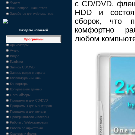
c CD/DVD, фле
Форум
Ваш вопрос - наш ответ
HDD и состоя
Заработок для web-мастера
сборок, что п
комфортно ра
Разделы новостей
любом компьюте
Программы
Архиваторы
Аудио
Видео
Графика
Запись CD/DVD
Запись видео с экрана
Клавиатура и мышь
Конвертеры
Копирование данных
Органайзеры
Программы для CD/DVD
Программы для мониторов
Программы для печати
Проигрыватели и плееры
Работа с Web-камерами
Работа со шрифтами
Сканеры и факсы