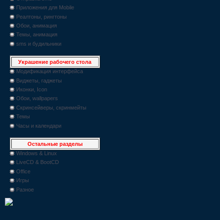
Приложения для Mobile
Реалтоны, рингтоны
Обои, анимация
Темы, анимация
sms и будильники
Украшение рабочего стола
Модификация интерфейса
Виджеты, гаджеты
Иконки, Icon
Обои, wallpapers
Скринсейверы, скринмейты
Темы
Часы и календари
Остальные разделы
Windows & Linux
LiveCD & BootCD
Office
Игры
Разное