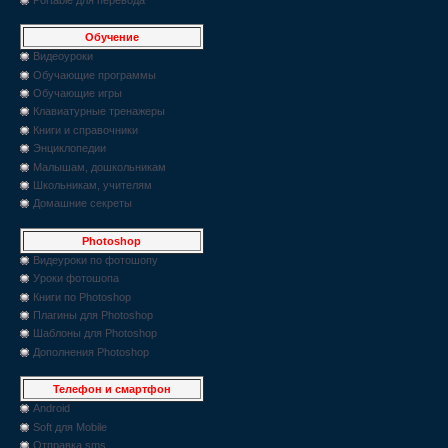
Обучение
Видеоуроки
Обучающие программы
Обучающие игры
Клавиатурные тренажеры
Книги и справочники
Энциклопедии
Малышам, дошкольникам
Школьникам, учителям
Домашние секреты
Photoshop
Видеуроки по фотошопу
Уроки фотошопа
Книги по Photoshop
Плагины для Photoshop
Шаблоны для Photoshop
Дополнения Photoshop
Телефон и смартфон
Android
Soft для Mobile
Отправка sms