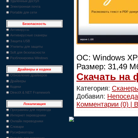
Удаленный доступ
Электронная почта
Portable для сети
Безопасность
Антивирусы
Антивирусные сканеры
Защита USB
Утилиты для защиты
Soft для безопасности
ОС: Windows XP/V
Разблокировка Windows
Размер: 31,49 М
Драйверы и кодеки
Скачать на
Обновление драйверов
Драйверы
Категория:
Сканеры
Кодеки
DirectX & NET Framework
Добавил:
Непоседа
Комментарии (0) | 
Локализация
Программы для перевода
Интернет переводчики
Онлайн переводчики
Словари
Русификаторы
Portable для перевода