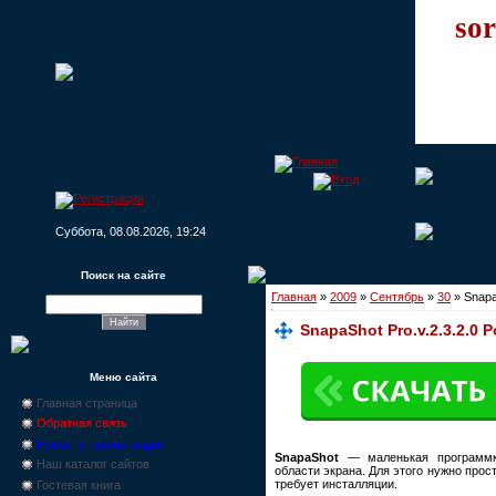
sor
Суббота, 08.08.2026, 19:24
Поиск на сайте
Главная
»
2009
»
Сентябрь
»
30
» Snapa
SnapaShot Pro.v.2.3.2.0 P
Меню сайта
Главная страница
Обратная связь
Новости, промо-акции
SnapaShot
— маленькая программк
Наш каталог сайтов
области экрана. Для этого нужно прос
требует инсталляции.
Гостевая книга