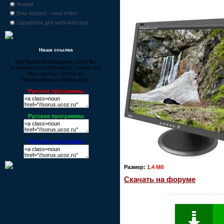
Форум
Ваш вопрос - наш ответ
Заработок для web-мастера
Наша ссылка
Мы будем благодарны, если Вы
установите у себя нашу ссылку (на
Ваш выбор, любой из
предложенных вариантов):
Русские программы
Русские программы
Русские программы
Размер:
1.4 Мб
Скачать на форуме