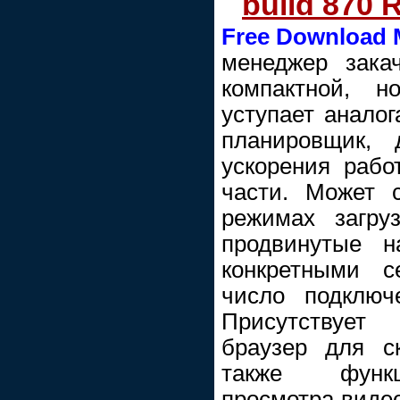
build 870 
Free Download 
менеджер зака
компактной, 
уступает анало
планировщик, 
ускорения рабо
части. Может 
режимах загру
продвинутые н
конкретными с
число подключ
Присутствует
браузер для с
также функц
просмотра видео