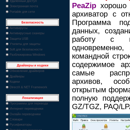
Удаленный доступ
PeaZip
хорошо 
Электронная почта
Portable для сети
архиватор с о
Программа по
Безопасность
Антивирусы
данных, создан
Антивирусные сканеры
работу с не
Защита USB
Утилиты для защиты
одновременно,
Soft для безопасности
командной строк
Разблокировка Windows
содержимое ар
Драйверы и кодеки
самые распр
Обновление драйверов
Драйверы
архивов, осо
Кодеки
DirectX & NET Framework
открытым форма
полную поддерж
Локализация
Программы для перевода
GZ/TGZ, PAQ/LP
Интернет переводчики
Онлайн переводчики
Словари
Русификаторы
Portable для перевода