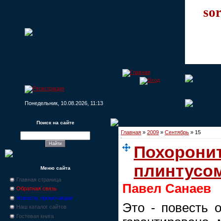
sor
Понедельник, 10.08.2026, 11:13
Поиск на сайте
Главная
»
2009
»
Сентябрь
»
15
Похоронит
плинтусом 
Меню сайта
Главная страница
Павел Санаев
Обратная связь
Новости, промо-акции
Это - повесть о
Наш каталог сайтов
Гостевая книга