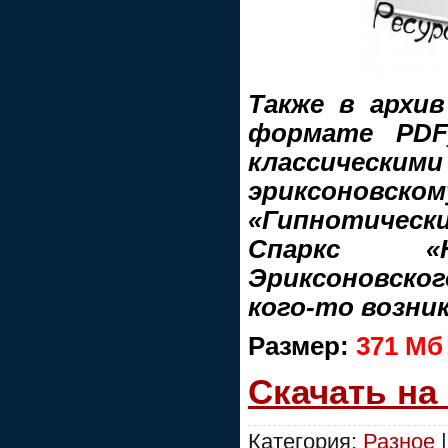
Также в архив
формате PDF
классичес
эриксоновском
«Гипнотически
Спаркс «Н
Эриксоновског
кого-то возник
Размер:
371 Mб
Скачать на
Категория:
Разное
|