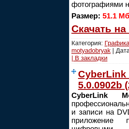
фотографиями н
Размер:
51.1 М
Скачать на
Категория:
График
motyadobryak
| Дат
| В закладки
CyberLink
5.0.0902b 
CyberLink M
профессиональн
и записи на DV
приложение 
цифровыми