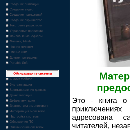
Создание анимации
Создание видео
Создание приложений
Создание скриншотов
Текстовые редакторы
Управление паролями
Файловые менеджеры
Флешки, Flash
Чтение голосом
Чтение книг
Другие программы
Portable Soft
Матер
Обслуживание системы
Анализ файлов
предо
Виртуализация
Восстановление данных
Деинсталляция
Это - книга о
Дефрагментация
Диагностика и мониторинг
приключения
Информация о системе
адресована с
Настройка системы
Обновление ПО
читателей, неза
Оптимизация системы