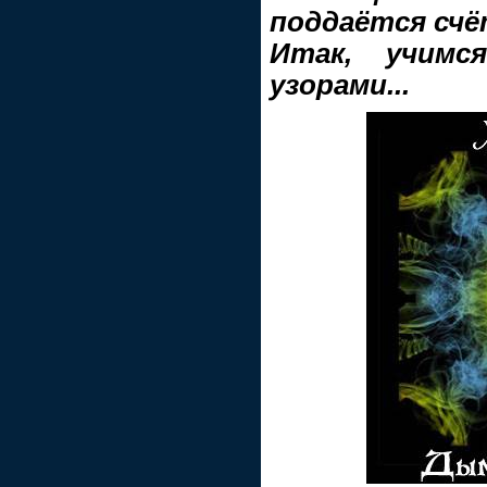
поддаётся счёт
Итак, учимс
узорами...