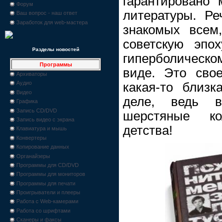
гарантировано 
Форум
литературы. Р
Ваш вопрос - наш ответ
Заработок для web-мастера
знакомых всем
советскую эпо
Разделы новостей
гиперболическ
Программы
виде. Это свое
Архиваторы
Аудио
какая-то близ
Видео
деле, ведь 
Графика
Запись CD/DVD
шерстяные ко
Запись видео с экрана
детства!
Клавиатура и мышь
Конвертеры
Копирование данных
Органайзеры
Программы для CD/DVD
Программы для мониторов
Программы для печати
Проигрыватели и плееры
Работа с Web-камерами
Работа со шрифтами
Сканеры и факсы