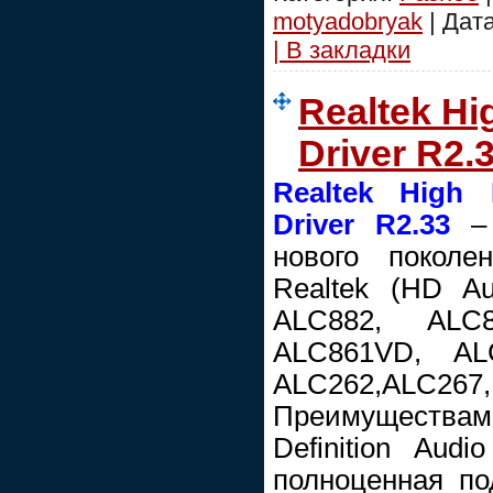
motyadobryak
| Дат
| В закладки
Realtek Hi
Driver R2.
Realtek High 
Driver R2.33
– 
нового поколе
Realtek (HD A
ALC882, ALC
ALC861VD, AL
ALC262,ALC2
Преимущества
Definition Aud
полноценная п