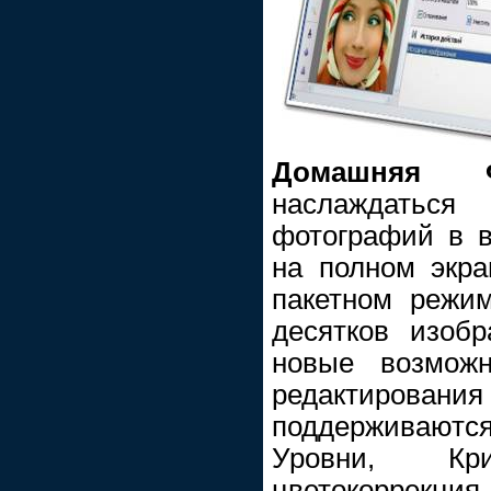
Домашняя Ф
наслаждатьс
фотографий в в
на полном экра
пакетном режим
десятков изоб
новые возмож
редактиров
поддерживаютс
Уровни, Кри
цветокоррекция 