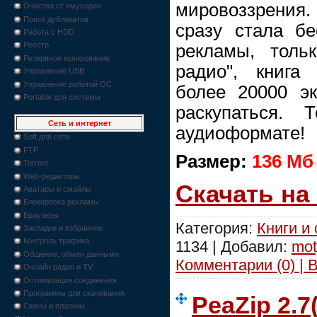
мировоззрения. 
Очистка от «мусора»
Поиск дубликатов
сразу стала бе
Работа с HDD
Реестр
рекламы, толь
Резервное копирование
радио", книга
Управление USB
Управление работой ОС
более 20000 э
Portable для системы
раскупаться. 
Сеть и интернет
аудиоформате!
Soft для сети
FTP
Размер:
136 Мб
Torrent
Web-редакторы
Скачать на
Аватары и смайлы
Блокировка рекламы
Браузеры
Категория:
Книги и
Закладки и избранное
Контроль трафика
1134 | Добавил:
mot
Общение, обмен данными
Комментарии (0) | 
Онлайн радио и TV
Оптимизация соединения
Программы для скачивания
PeaZip 2.7
Скины и плагины