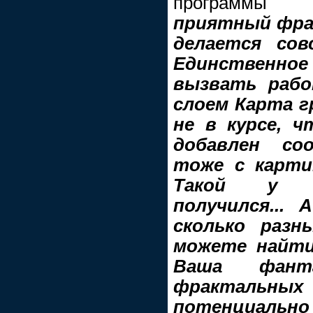
программы
приятный фрак
делается сов
Единственно
вызвать раб
слоем Карта г
не в курсе, ч
добавлен со
тоже с карти
Такой у н
получился...
сколько раз
можете найти
Ваша фан
фрактальных
потенциальн