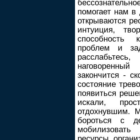
бессознательно
помогает нам в
открываются ре
интуиция, твор
способность
проблем и за
расслабьтес
наговоренный
закончится - ск
состояние трево
появиться решен
искали, прос
отдохнувшим. М
бороться с де
мобилизоват
ресурсы органи