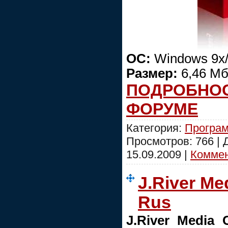
ОС:
Windows 9x/
Размер:
6,46 М
ПОДРОБНО
ФОРУМЕ
Категория:
Програм
Просмотров: 766 |
15.09.2009
|
Коммен
J.River Me
Rus
J.River Media 