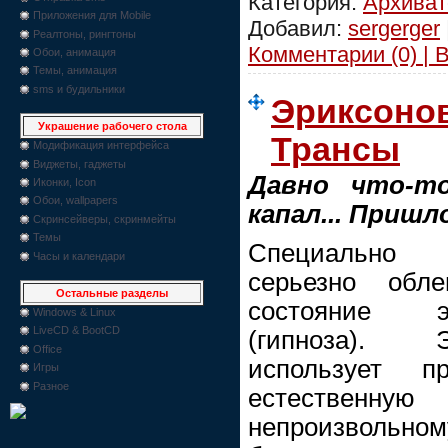
Категория:
Архива
Приложения для Mobile
Добавил:
sergerger
Реалтоны, рингтоны
Комментарии (0) | 
Обои, анимация
Темы, анимация
sms и будильники
Эриксоно
Украшение рабочего стола
Трансы
Модификация интерфейса
Виджеты, гаджеты
Давно что-т
Иконки, Icon
Обои, wallpapers
капал... Пришло
Скринсейверы, скринмейты
Темы
Специально 
Часы и календари
серьезно обл
Остальные разделы
состояние э
Windows & Linux
LiveCD & BootCD
(гипноза). 
Office
использует 
Игры
Разное
естественн
непроизволь