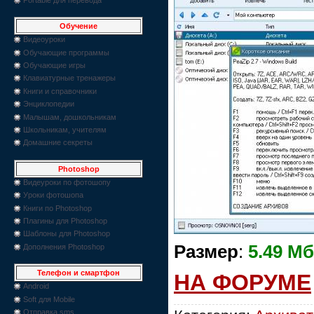
Обучение
Видеоуроки
Обучающие программы
Обучающие игры
Клавиатурные тренажеры
Книги и справочники
Энциклопедии
Малышам, дошкольникам
Школьникам, учителям
Домашние секреты
Photoshop
Видеуроки по фотошопу
Уроки фотошопа
Книги по Photoshop
Плагины для Photoshop
Шаблоны для Photoshop
Размер
:
5.49 Мб
Дополнения Photoshop
Телефон и смартфон
НА ФОРУМЕ
Android
Soft для Mobile
Отправка sms