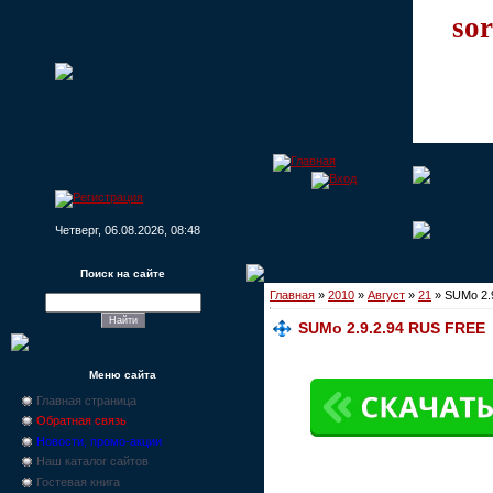
sor
Четверг, 06.08.2026, 08:48
Поиск на сайте
Главная
»
2010
»
Август
»
21
» SUMo 2.
SUMo 2.9.2.94 RUS FREE
Меню сайта
Главная страница
Обратная связь
Новости, промо-акции
Наш каталог сайтов
Гостевая книга