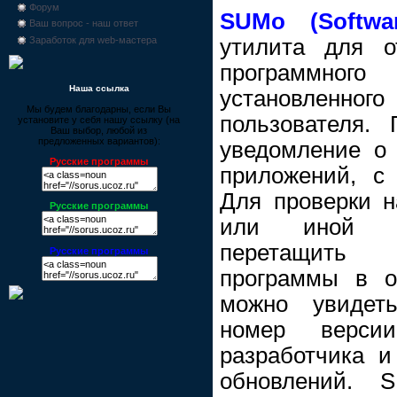
Форум
SUMo (Softwa
Ваш вопрос - наш ответ
утилита для о
Заработок для web-мастера
программн
Наша ссылка
установлен
Мы будем благодарны, если Вы
пользователя.
установите у себя нашу ссылку (на
Ваш выбор, любой из
предложенных вариантов):
уведомление о
Русские программы
приложений, с
Для проверки н
Русские программы
или иной пр
перетащить
Русские программы
программы в о
можно увидеть
номер версии
разработчика 
обновлений. 