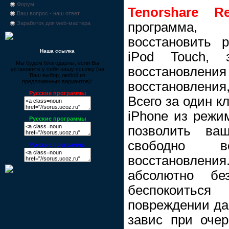
Форум
Tenorshare Re
Ваш вопрос - наш ответ
программа,
Заработок для web-мастера
восстановить р
Наша ссылка
iPod Touch,
Мы будем благодарны, если Вы
восстановления
установите у себя нашу ссылку (на
Ваш выбор, любой из
предложенных вариантов):
восстановления
Русские программы
Всего за один к
iPhone из режи
Русские программы
позволить ва
свободно 
Русские программы
восстановлен
абсолютно б
беспокоить
повреждении да
завис при очер