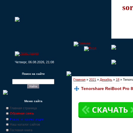
sor
Четверг, 06.08.2026, 21:08
Поиск на сайте
Главная
»
2021
»
Декабрь
»
18
» Tenors
Tenorshare ReiBoot Pro 8
Меню сайта
Главная страница
Обратная связь
Новости, промо-акции
Наш каталог сайтов
Гостевая книга