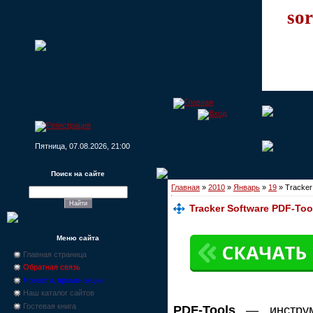
sor
Пятница, 07.08.2026, 21:00
Поиск на сайте
Главная
»
2010
»
Январь
»
19
» Tracker
Tracker Software PDF-Too
Меню сайта
Главная страница
Обратная связь
Новости, промо-акции
Наш каталог сайтов
Гостевая книга
PDF-Tools
— инструм