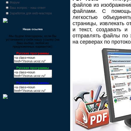
Форум
файлов из изображени
Ваш вопрос - наш ответ
файлами. С помощь
Заработок для web-мастера
легкостью объединя
страницы, извлекать 
и текст, создавать и
Наша ссылка
отправлять файлы по 
Мы будем благодарны, если Вы
установите у себя нашу ссылку (на
на серверах по проток
Ваш выбор, любой из
предложенных вариантов):
Русские программы
Русские программы
Русские программы