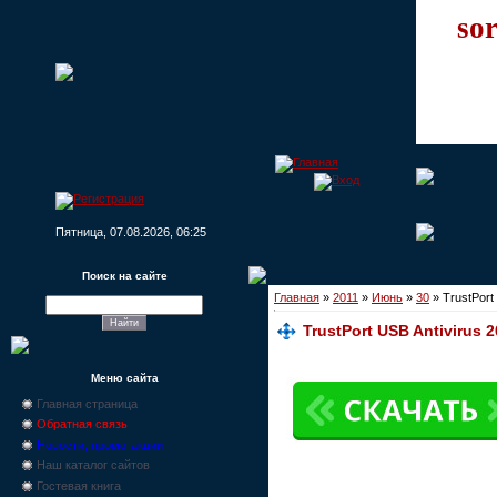
sor
Пятница, 07.08.2026, 06:25
Поиск на сайте
Главная
»
2011
»
Июнь
»
30
» TrustPort 
TrustPort USB Antivirus 2
Меню сайта
Главная страница
Обратная связь
Новости, промо-акции
Наш каталог сайтов
Гостевая книга