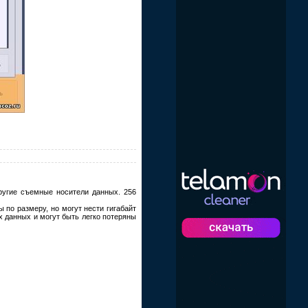
ругие съемные носители данных. 256
по размеру, но могут нести гигабайт
х данных и могут быть легко потеряны