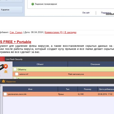
 Добавил:
Сан_Саныч
| Дата:
08.04.2018
|
Комментарии (0) | В закладки
US FREE + Portable
умент для удаление флеш вирусов, а также восстановления скрытых данных на 
ки после работы вируса, который создает кучу ярлыков и все папки делает скры
ограмма же все сделает за вас.