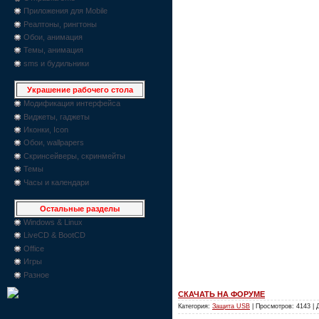
Приложения для Mobile
Реалтоны, рингтоны
Обои, анимация
Темы, анимация
sms и будильники
Украшение рабочего стола
Модификация интерфейса
Виджеты, гаджеты
Иконки, Icon
Обои, wallpapers
Скринсейверы, скринмейты
Темы
Часы и календари
Остальные разделы
Windows & Linux
LiveCD & BootCD
Office
Игры
Разное
СКАЧАТЬ НА ФОРУМЕ
Категория:
Защита USB
| Просмотров: 4143 |