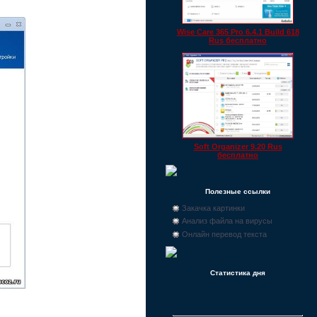
Wise Care 365 Pro 6.4.1 Build 618
Rus бесплатно
Soft Organizer 9.20 Rus
бесплатно
Полезные ссылки
Закачка картинки
Анализ файла на вирусы
Онлайн перевод текста
Статистика дня