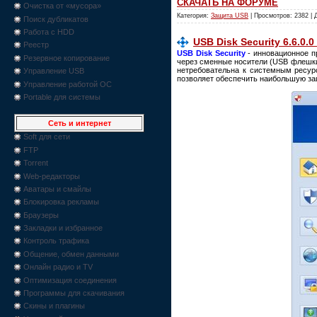
СКАЧАТЬ НА ФОРУМЕ
Очистка от «мусора»
Категория:
Защита USB
| Просмотров: 2382 |
Поиск дубликатов
Работа с HDD
USB Disk Security 6.6.0.0
Реестр
USB Disk Security
- инновационное п
Резервное копирование
через сменные носители (USB флешки
нетребовательна к системным ресур
Управление USB
позволяет обеспечить наибольшую за
Управление работой ОС
Portable для системы
Сеть и интернет
Soft для сети
FTP
Torrent
Web-редакторы
Аватары и смайлы
Блокировка рекламы
Браузеры
Закладки и избранное
Контроль трафика
Общение, обмен данными
Онлайн радио и TV
Оптимизация соединения
Программы для скачивания
Скины и плагины