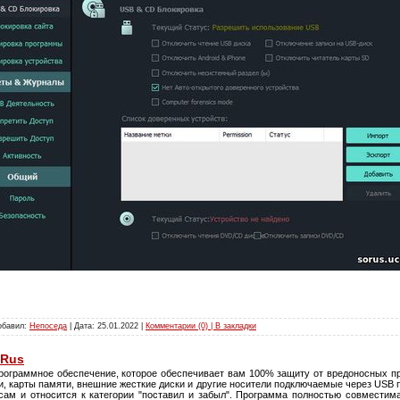
Добавил:
Непоседа
| Дата:
25.01.2022
|
Комментарии (0) | В закладки
 Rus
рограммное обеспечение, которое обеспечивает вам 100% защиту от вредоносных п
, карты памяти, внешние жесткие диски и другие носители подключаемые через USB п
сам и относится к категории "поставил и забыл". Программа полностью совместим