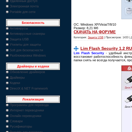
Удаленный доступ
Электронная почта
Portable для сети
Безопасность
ОС: Windows XP/Vista/7/8/10
Размер: 8,21 Мб
Антивирусы
СКАЧАТЬ НА ФОРУМЕ
Антивирусные сканеры
Категория:
Защита USB
| Просмотров: 1433 |
Защита USB
Утилиты для защиты
Lim Flash Security 1.2 R
Soft для безопасности
Lim Flash Security
- удобный инстр
Разблокировка Windows
восстановит работоспособность флеш
папки снять не всегда получается, пр
Драйверы и кодеки
Обновление драйверов
Драйверы
Кодеки
DirectX & NET Framework
Локализация
Программы для перевода
Интернет переводчики
Онлайн переводчики
Словари
Русификаторы
Portable для перевода