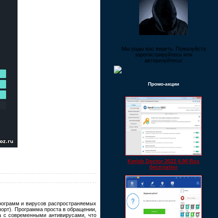
Мы рады вас видеть. Пожалуйста
зарегистрируйтесь или
авторизуйтесь!
Промо-акции
Kerish Doctor 2022 4.90 Rus
бесплатно
рограмм и вирусов распространяемых
орт). Программа проста в обращении,
а с современными антивирусами, что