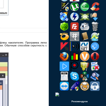
флеш накопителях. Программа легко
тыми. Обычным способом скрытность с
Рекомендуем