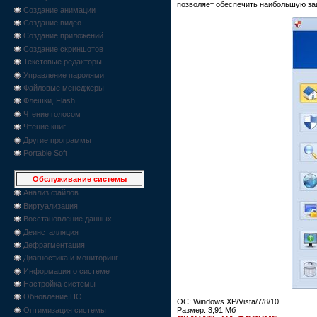
позволяет обеспечить наибольшую за
Создание анимации
Создание видео
Создание приложений
Создание скриншотов
Текстовые редакторы
Управление паролями
Файловые менеджеры
Флешки, Flash
Чтение голосом
Чтение книг
Другие программы
Portable Soft
Обслуживание системы
Анализ файлов
Виртуализация
Восстановление данных
Деинсталляция
Дефрагментация
Диагностика и мониторинг
Информация о системе
Настройка системы
Обновление ПО
ОС: Windows XP/Vista/7/8/10
Размер: 3,91 Мб
Оптимизация системы