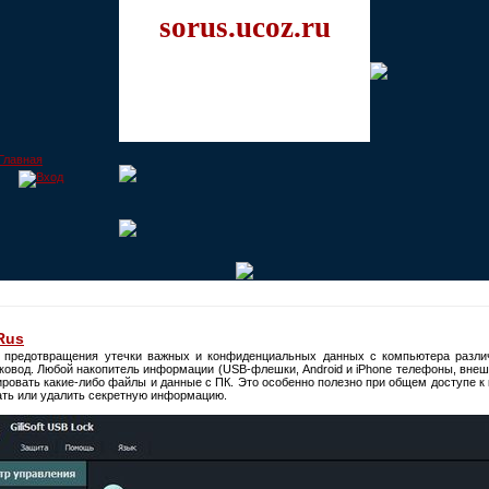
sorus.ucoz.ru
 Rus
 предотвращения утечки важных и конфиденциальных данных с компьютера разли
сковод. Любой накопитель информации (USB-флешки, Android и iPhone телефоны, внешн
ировать какие-либо файлы и данные с ПК. Это особенно полезно при общем доступе к 
ать или удалить секретную информацию.