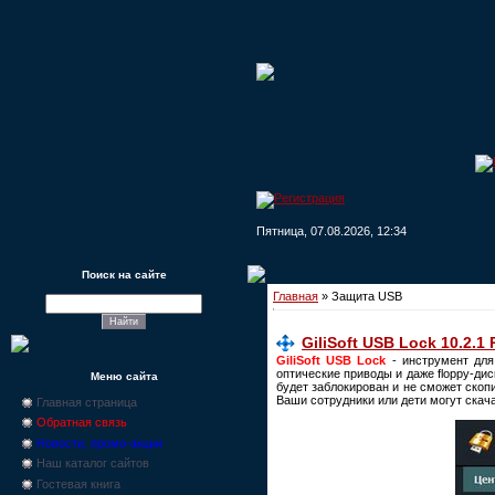
Пятница, 07.08.2026, 12:34
Поиск на сайте
Главная
»
Защита USB
GiliSoft USB Lock 10.2.1
GiliSoft USB Lock
- инструмент для
оптические приводы и даже floppy-ди
Меню сайта
будет заблокирован и не сможет скоп
Ваши сотрудники или дети могут скач
Главная страница
Обратная связь
Новости, промо-акции
Наш каталог сайтов
Гостевая книга