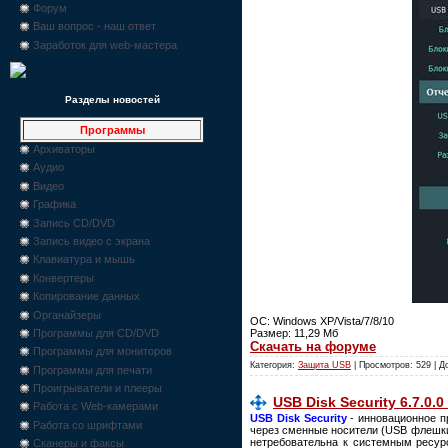
Форум
Ваш вопрос - наш ответ
Заработок для web-мастера
Разделы новостей
Программы
Архиваторы
Аудио
Видео
Графика
Запись CD/DVD
Запись видео с экрана
Клавиатура и мышь
Конвертеры
Копирование данных
Органайзеры
ОС: Windows XP/Vista/7/8/10
Размер: 11,29 Мб
Программы для CD/DVD
Скачать на форуме
Программы для мониторов
Категория:
Защита USB
| Просмотров: 529 | 
Программы для печати
Проигрыватели и плееры
USB Disk Security 6.7.0.0
Работа с Web-камерами
USB Disk Security
- инновационное п
Работа со шрифтами
через сменные носители (USB флешки
нетребовательна к системным ресур
Сканеры и факсы