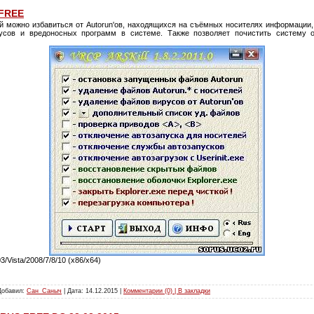
 FREE
й можно избавиться от Autorun'ов, находящихся на съёмных носителях информации
русов и вредоносных программ в системе. Также позволяет почистить систему
Vista/2008/7/8/10 (x86/x64)
 Добавил:
Сан_Саныч
| Дата:
14.12.2015
|
Комментарии (0) | В закладки