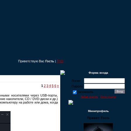
Приветствую Вас
Гость
|
RSS
Форма входа
Логин:
1
2
3
4
5
6
»
Пароль:
запомнить
чными носителями через USB-порты,
Забыл пароль
|
Регистрация
ие накопители, CD / DVD-диски и др.)
компьютеру на работе или дома, когда
Минипрофиль
Привет: Гость