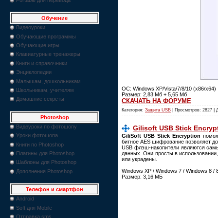
Обучение
Видеоуроки
Обучающие программы
Обучающие игры
Клавиатурные тренажеры
Книги и справочники
Энциклопедии
Малышам, дошкольникам
ОС: Windows XP/Vista/7/8/10 (x86/x64)
Школьникам, учителям
Размер: 2,83 Мб + 5,65 Мб
Домашние секреты
СКАЧАТЬ НА ФОРУМЕ
Категория:
Защита USB
| Просмотров: 2827 |
Photoshop
Видеуроки по фотошопу
Gilisoft USB Stick Encrypt
Уроки фотошопа
GiliSoft USB Stick Encryption
помож
битное AES шифрование позволяет до
Книги по Photoshop
USB флэш-накопители являются самым
данных. Они просты в использовании,
Плагины для Photoshop
или украдены.
Шаблоны для Photoshop
Windows XP / Windows 7 / Windows 8 / 8
Дополнения Photoshop
Размер: 3,16 МБ
Телефон и смартфон
Android
Soft для Mobile
Отправка sms