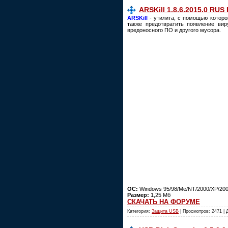
ARSKill 1.8.6.2015.0 RUS
ARSKill
- утилита, с помощью которо
также предотвратить появление ви
вредоносного ПО и другого мусора.
ОС:
Windows 95/98/Me/NT/2000/XP/2003/
Размер:
1,25 Мб
СКАЧАТЬ НА ФОРУМЕ
Категория:
Защита USB
| Просмотров: 2471 |