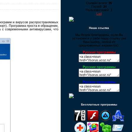
Онлайн всего:
35
Гостей:
34
Пользователей:
1
Lad
рограмм и вирусов распространяемых
орт). Программа проста в обращении,
Наша ссылка
а с современными антивирусами, что
Мы будем благодарны, если Вы
установите у себя нашу ссылку (на
Ваш выбор, любой из
предложенных вариантов):
Русские программы
Русские программы
Русские программы
Бесплатные программы