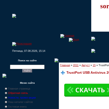
sor
Пятница, 07.08.2026, 15:14
Поиск на сайте
Главная
»
2011
»
Август
»
15
» TrustPor
TrustPort USB Antivirus 2
Меню сайта
Главная страница
Обратная связь
Новости, промо-акции
Наш каталог сайтов
Гостевая книга