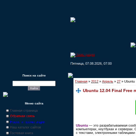
Пятница, 07.08.2026, 07:00
Поиск на сайте
Главная
»
2012
»
Апрель
»
27
» Ubuntu 1
Ubuntu 12.04 Final Free r
Меню сайта
Главная страница
Обратная связь
Новости, промо-акции
Ubuntu
— это разрабатываемая сообщ
Наш каталог сайтов
компьютерах, ноутбуках и серверах.
с текстами, электронными таблицами 
Гостевая книга