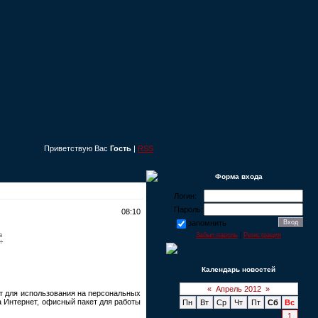
Приветствую Вас
Гость
|
RSS
Форма входа
Логин:
Пароль:
08:10
запомнить
Забыл пароль
|
Регистрация
Календарь новостей
«
Апрель 2012
»
т для использования на персональных
 Интернет, офисный пакет для работы
Пн
Вт
Ср
Чт
Пт
Сб
Вс
1