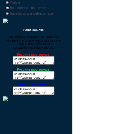
Форум
Ваш вопрос - наш ответ
Заработок для web-мастера
Наша ссылка
Мы будем благодарны, если Вы
установите у себя нашу ссылку (на
Ваш выбор, любой из
предложенных вариантов):
Русские программы
Русские программы
Русские программы