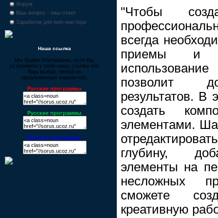
Форум
"Чтобы созд
Ваш вопрос - наш ответ
профессиональн
Заработок для web-мастера
всегда необход
Наша ссылка
приемы и т
Мы будем благодарны, если Вы
использование
установите у себя нашу ссылку (на
Ваш выбор, любой из
предложенных вариантов):
позволит до
Русские программы
результатов. В 
создать ком
Русские программы
элементами. Шаг
отредактирова
Русские программы
глубину, доб
элементы на п
несложных п
сможете соз
креативную рабо