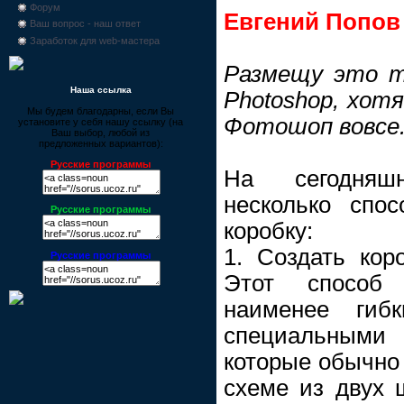
Форум
Евгений Попов
Ваш вопрос - наш ответ
Заработок для web-мастера
Размещу это т
Наша ссылка
Photoshop, хотя
Мы будем благодарны, если Вы
Фотошоп вовсе.
установите у себя нашу ссылку (на
Ваш выбор, любой из
предложенных вариантов):
Русские программы
На сегодняш
несколько спо
Русские программы
коробку:
1. Создать кор
Русские программы
Этот способ
наименее гибк
специальным
которые обычно 
схеме из двух ш