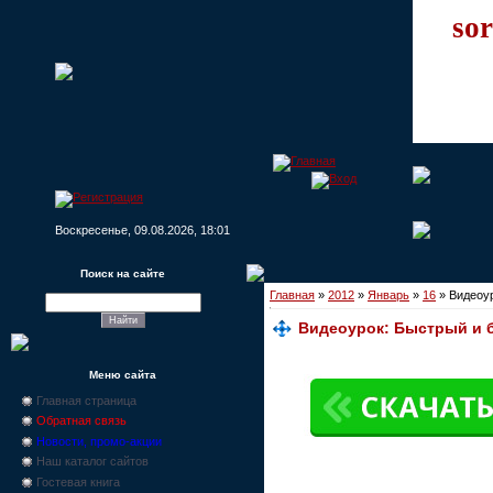
sor
Воскресенье, 09.08.2026, 18:01
Поиск на сайте
Главная
»
2012
»
Январь
»
16
» Видеоур
Видеоурок: Быстрый и 
Меню сайта
Главная страница
Обратная связь
Новости, промо-акции
Наш каталог сайтов
Гостевая книга