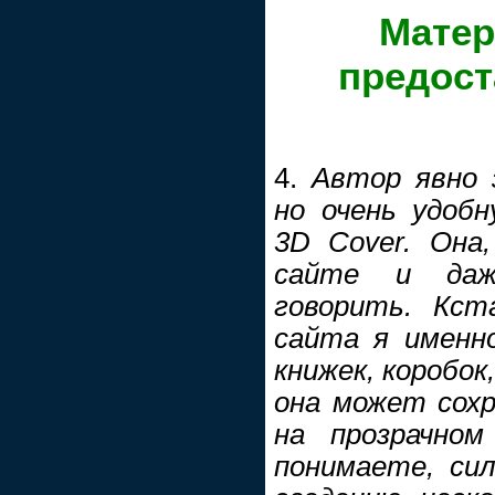
Матер
предос
4.
Автор явно 
но очень удобн
3D Cover. Она
сайте и даже
говорить. Кст
сайта я именн
книжек, коробок
она может сох
на прозрачно
понимаете, си