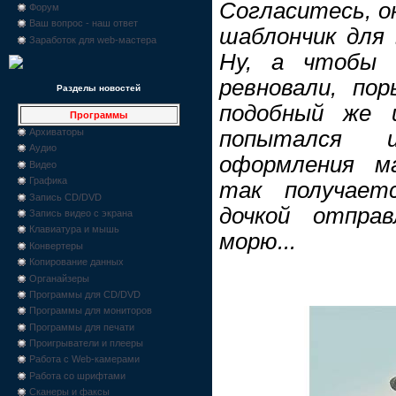
Согласитесь, о
Форум
Ваш вопрос - наш ответ
шаблончик для в
Заработок для web-мастера
Ну, а чтобы 
ревновали, по
Разделы новостей
подобный же 
Программы
попытался 
Архиваторы
Аудио
оформления ма
Видео
Графика
так получает
Запись CD/DVD
дочкой отпра
Запись видео с экрана
Клавиатура и мышь
морю...
Конвертеры
Копирование данных
Органайзеры
Программы для CD/DVD
Программы для мониторов
Программы для печати
Проигрыватели и плееры
Работа с Web-камерами
Работа со шрифтами
Сканеры и факсы