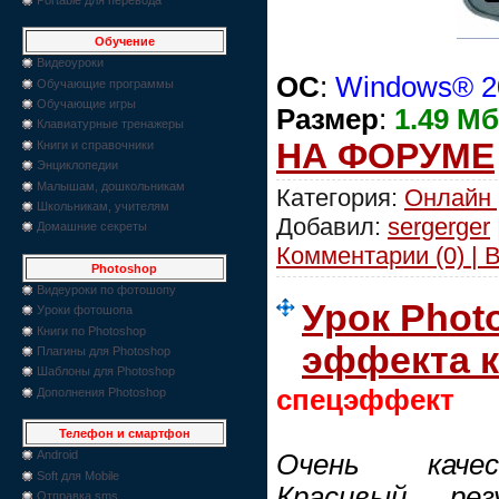
Обучение
Видеоуроки
ОС
:
Windows® 20
Обучающие программы
Обучающие игры
Размер
:
1.49 Мб
Клавиатурные тренажеры
НА ФОРУМЕ
Книги и справочники
Энциклопедии
Малышам, дошкольникам
Категория:
Онлайн 
Школьникам, учителям
Добавил:
sergerger
Домашние секреты
Комментарии (0) | 
Photoshop
Видеуроки по фотошопу
Урок Phot
Уроки фотошопа
Книги по Photoshop
эффекта 
Плагины для Photoshop
Шаблоны для Photoshop
спецэффект
Дополнения Photoshop
Телефон и смартфон
Android
Очень качес
Soft для Mobile
Красивый ре
Отправка sms