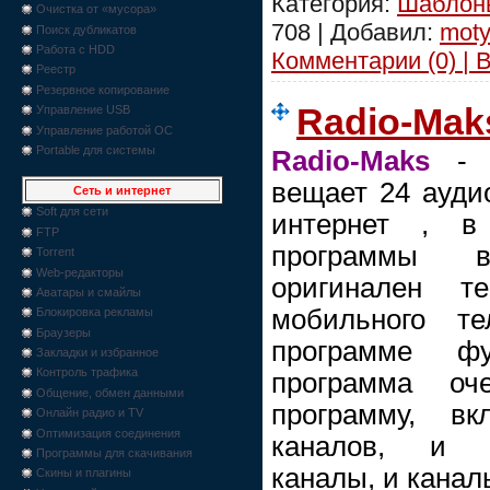
Категория:
Шаблоны
Очистка от «мусора»
708 | Добавил:
moty
Поиск дубликатов
Работа с HDD
Комментарии (0) | 
Реестр
Резервное копирование
Radio-Maks
Управление USB
Управление работой ОС
Portable для системы
Radio-Maks
- э
вещает 24 ауди
Сеть и интернет
Soft для сети
интернет , в
FTP
программы 
Torrent
Web-редакторы
оригинален 
Аватары и смайлы
мобильного т
Блокировка рекламы
Браузеры
программе фу
Закладки и избранное
Контроль трафика
программа оче
Общение, обмен данными
программу, в
Онлайн радио и TV
Оптимизация соединения
каналов, и 
Программы для скачивания
каналы, и канал
Скины и плагины