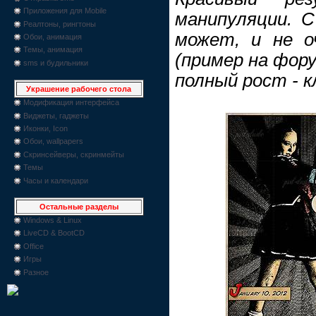
Приложения для Mobile
манипуляции. С
Реалтоны, рингтоны
может, и не о
Обои, анимация
Темы, анимация
(пример на фору
sms и будильники
полный рост - кл
Украшение рабочего стола
Модификация интерфейса
Виджеты, гаджеты
Иконки, Icon
Обои, wallpapers
Скринсейверы, скринмейты
Темы
Часы и календари
Остальные разделы
Windows & Linux
LiveCD & BootCD
Office
Игры
Разное