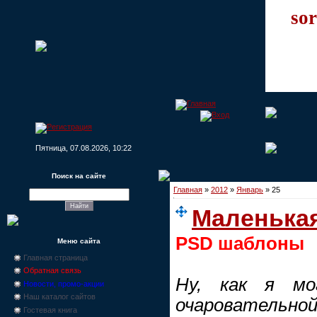
sor
Пятница, 07.08.2026, 10:22
Поиск на сайте
Главная
»
2012
»
Январь
»
25
Маленька
PSD шаблоны
Меню сайта
Главная страница
Обратная связь
Ну, как я м
Новости, промо-акции
Наш каталог сайтов
очарователь
Гостевая книга