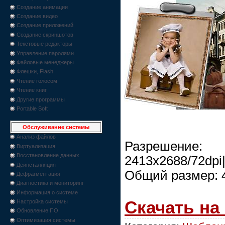
Создание анимации
Создание видео
Создание приложений
Создание скриншотов
Текстовые редакторы
Управление паролями
Файловые менеджеры
Флешки, Flash
Чтение голосом
Чтение книг
Другие программы
Portable Soft
Обслуживание системы
Анализ файлов
Разрешение:
Виртуализация
Восстановление данных
2413x2688/72dpi
Деинсталляция
Общий размер: 
Дефрагментация
Диагностика и мониторинг
Информация о системе
Скачать на
Настройка системы
Обновление ПО
Оптимизация системы