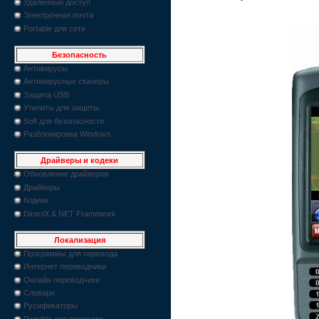
Удаленный доступ
Электронная почта
Portable для сети
Безопасность
Антивирусы
Антивирусные сканеры
Защита USB
Утилиты для защиты
Soft для безопасности
Разблокировка Windows
Драйверы и кодеки
Обновление драйверов
Драйверы
Кодеки
DirectX & NET Framework
Локализация
Программы для перевода
Интернет переводчики
Онлайн переводчики
Словари
Русификаторы
Portable для перевода