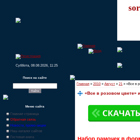
sor
Суббота, 08.08.2026, 11:25
Поиск на сайте
Главная
»
2010
»
Август
»
21
» «Все в р
«Все в розовом цвете» 
Меню сайта
Главная страница
Обратная связь
Новости, промо-акции
Наш каталог сайтов
Гостевая книга
Набор рамочек в фор