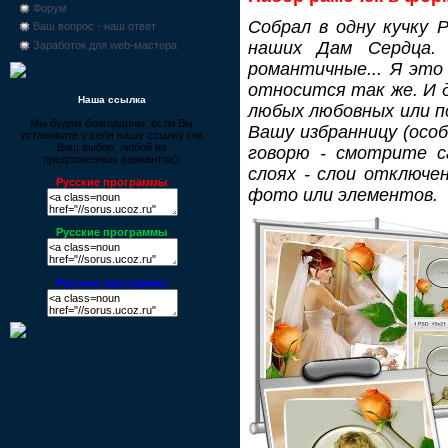
Форум
Собрал в одну кучку 
Ваш вопрос - наш ответ
наших Дам Сердца. 
Заработок для web-мастера
романтичные... Я это
относится так же. И 
Наша ссылка
любых любовных или п
Мы будем благодарны, если Вы
Вашу избранницу (особ
установите у себя нашу ссылку (на
Ваш выбор, любой из
говорю - смотрите с
предложенных вариантов):
слоях - слои отключе
Русские программы
фото или элементов.
Русские программы
Русские программы