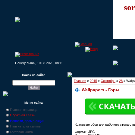
sor
Понедельник, 10.08.2026, 08:15
Поиск на сайте
Главная
»
2015
»
Сентябрь
»
28
» Wallp
Wallpapers - Горы
Меню сайта
Главная страница
Обратная связь
Новости, промо-акции
Красивые обои для рабочего стола с в
Наш каталог сайтов
Формат: JPG
Гостевая книга