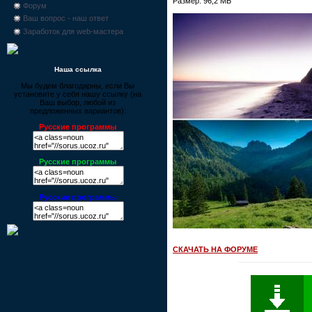
Размер: 96,2 МБ
Форум
Ваш вопрос - наш ответ
Заработок для web-мастера
Наша ссылка
Мы будем благодарны, если Вы
установите у себя нашу ссылку (на
Ваш выбор, любой из
предложенных вариантов):
Русские программы
Русские программы
Русские программы
СКАЧАТЬ НА ФОРУМЕ