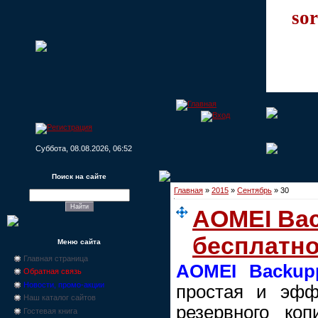
sor
Суббота, 08.08.2026, 06:52
Поиск на сайте
Главная
»
2015
»
Сентябрь
»
30
AOMEI Bac
бесплатн
Меню сайта
Главная страница
AOMEI Backup
Обратная связь
Новости, промо-акции
простая и эфф
Наш каталог сайтов
резервного ко
Гостевая книга