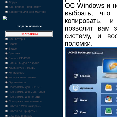
Форум
ОС Windows и но
Ваш вопрос - наш ответ
выбрать, что 
Заработок для web-мастера
копировать, и
позволит вам 
Разделы новостей
систему, и во
Программы
Архиваторы
поломки.
Аудио
Видео
Графика
Запись CD/DVD
Запись видео с экрана
Клавиатура и мышь
Конвертеры
Копирование данных
Органайзеры
Программы для CD/DVD
Программы для мониторов
Программы для печати
Проигрыватели и плееры
Работа с Web-камерами
Работа со шрифтами
Сканеры и факсы