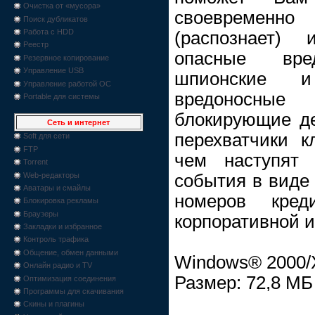
Очистка от «мусора»
своевремен
Поиск дубликатов
Работа с HDD
(распознает) 
Реестр
опасные вр
Резервное копирование
Управление USB
шпионские и
Управление работой ОС
вредоносны
Portable для системы
блокирующие де
Сеть и интернет
перехватчики к
Soft для сети
FTP
чем наступят 
Torrent
Web-редакторы
события в виде 
Аватары и смайлы
номеров кред
Блокировка рекламы
Браузеры
корпоративной 
Закладки и избранное
Контроль трафика
Общение, обмен данными
Windows® 2000/X
Онлайн радио и TV
Размер: 72,8 МБ
Оптимизация соединения
Программы для скачивания
Скины и плагины