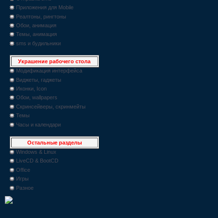
Приложения для Mobile
Реалтоны, рингтоны
Обои, анимация
Темы, анимация
sms и будильники
Украшение рабочего стола
Модификация интерфейса
Виджеты, гаджеты
Иконки, Icon
Обои, wallpapers
Скринсейверы, скринмейты
Темы
Часы и календари
Остальные разделы
Windows & Linux
LiveCD & BootCD
Office
Игры
Разное