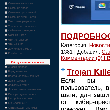
Создание анимации
Создание видео
Создание приложений
Создание скриншотов
Текстовые редакторы
Управление паролями
Файловые менеджеры
ПОДРОБНОС
Флешки, Flash
Чтение голосом
Категория:
Новости
Чтение книг
Другие программы
1381 | Добавил:
Са
Portable Soft
Комментарии (0) | 
Обслуживание системы
Анализ файлов
Trojan Kille
Виртуализация
Восстановление данных
Если вы - 
Деинсталляция
Дефрагментация
пользователь, 
Диагностика и мониторинг
шаги, для защ
Информация о системе
Настройка системы
от кибер-пре
Обновление ПО
поможет Вам
Оптимизация системы