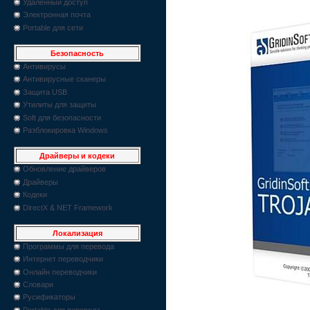
Удаленный доступ
Электронная почта
Portable для сети
Безопасность
Антивирусы
Антивирусные сканеры
Защита USB
Утилиты для защиты
Soft для безопасности
Разблокировка Windows
Драйверы и кодеки
Обновление драйверов
Драйверы
Кодеки
DirectX & NET Framework
Локализация
Программы для перевода
Интернет переводчики
Онлайн переводчики
Словари
Русификаторы
Portable для перевода