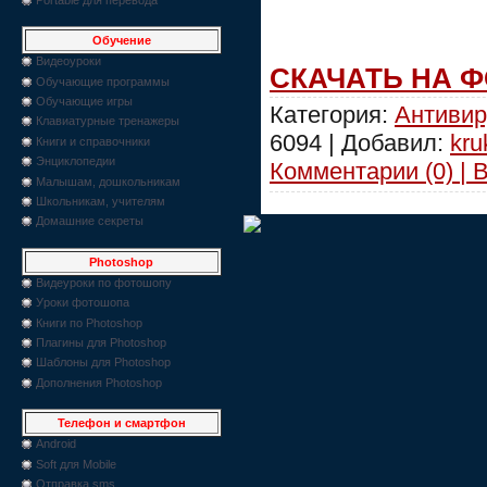
Обучение
Видеоуроки
СКАЧАТЬ НА 
Обучающие программы
Обучающие игры
Категория:
Антивир
Клавиатурные тренажеры
6094 | Добавил:
kru
Книги и справочники
Энциклопедии
Комментарии (0) | 
Малышам, дошкольникам
Школьникам, учителям
Домашние секреты
Photoshop
Видеуроки по фотошопу
Уроки фотошопа
Книги по Photoshop
Плагины для Photoshop
Шаблоны для Photoshop
Дополнения Photoshop
Телефон и смартфон
Android
Soft для Mobile
Отправка sms