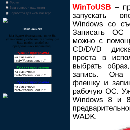
Форум
WinToUSB
– пр
Ваш вопрос - наш ответ
запускать оп
Заработок для web-мастера
Windows со съ
Наша ссылка
Записать ОС
Мы будем благодарны, если Вы
можно с помощ
установите у себя нашу ссылку (на
Ваш выбор, любой из
предложенных вариантов):
CD/DVD диск
Русские программы
проста в испол
выбрать образ,
Русские программы
запись. Она
флешку и запи
Русские программы
рабочую ОС. Уж
Windows 8 и 8
предварительно
WADK.