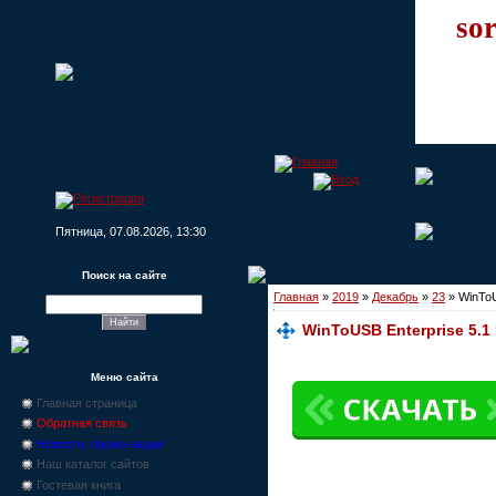
sor
Пятница, 07.08.2026, 13:30
Поиск на сайте
Главная
»
2019
»
Декабрь
»
23
» WinToU
WinToUSB Enterprise 5.1
Меню сайта
Главная страница
Обратная связь
Новости, промо-акции
Наш каталог сайтов
Гостевая книга