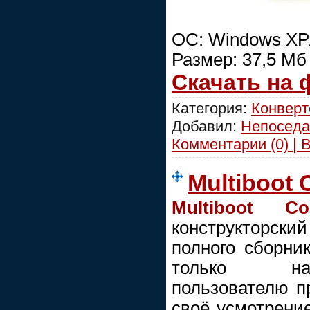
ОС: Windows XP/
Размер: 37,5 Мб
Скачать на
Категория:
Конвер
Добавил:
Непоседа
Комментарии (0) | 
Multiboot C
Multiboot Col
конструкторск
полного сборника
только нап
пользователю п
своё усмотрение