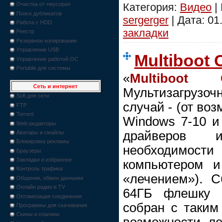
Категория:
Видео
|
Очистка от «мусора»
Поиск дубликатов
sergerger
| Дата:
01
Работа с HDD
закладки
Реестр
Резервное копирование
Управление USB
Multiboot C
Управление работой ОС
Portable для системы
«
Multiboot C
Сеть и интернет
Мультизагрузо
Soft для сети
случай - (от во
FTP
Torrent
Windows 7-10 и
Web-редакторы
драйверов 
Аватары и смайлы
Блокировка рекламы
необходимост
Браузеры
Закладки и избранное
компьютером и
Контроль трафика
«лечением»). С
Общение, обмен данными
Онлайн радио и TV
64ГБ флешку 
Оптимизация соединения
собран с таким
Программы для скачивания
Скины и плагины
возможности ле