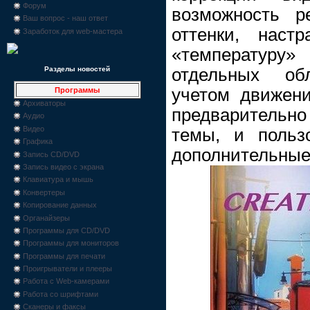
Форум
возможность р
Ваш вопрос - наш ответ
оттенки, наст
Заработок для web-мастера
«температуру»
отдельных об
Разделы новостей
учетом движени
Программы
Архиваторы
предварительн
Аудио
Видео
темы, и польз
Графика
дополнительные 
Запись CD/DVD
Запись видео с экрана
Клавиатура и мышь
Конвертеры
Копирование данных
Органайзеры
Программы для CD/DVD
Программы для мониторов
Программы для печати
Проигрыватели и плееры
Работа с Web-камерами
Работа со шрифтами
Сканеры и факсы