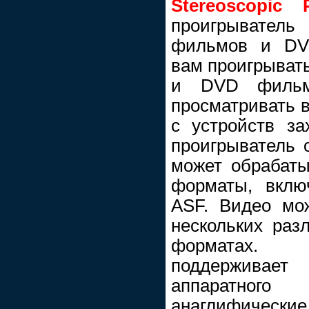
Stereoscopic P
проигрыватель
фильмов и DVD
вам проигрывать
и DVD фильм
просматривать 
с устройств за
проигрыватель о
может обрабат
форматы, вкл
ASF. Видео мо
нескольких раз
форматах. S
поддерживает
аппаратного 
анаглифические