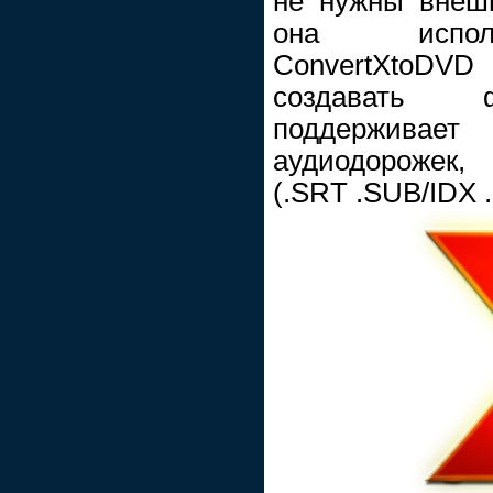
не нужны внешн
она исполь
ConvertXtoDV
создавать ф
поддерживае
аудиодорожек,
(.SRT .SUB/IDX 