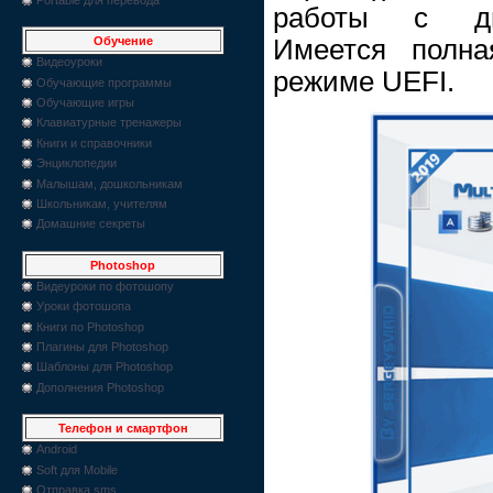
работы с дв
Имеется полна
Обучение
Видеоуроки
режиме UEFI.
Обучающие программы
Обучающие игры
Клавиатурные тренажеры
Книги и справочники
Энциклопедии
Малышам, дошкольникам
Школьникам, учителям
Домашние секреты
Photoshop
Видеуроки по фотошопу
Уроки фотошопа
Книги по Photoshop
Плагины для Photoshop
Шаблоны для Photoshop
Дополнения Photoshop
Телефон и смартфон
Android
Soft для Mobile
Отправка sms