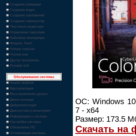
Создание анимации
Создание видео
Создание приложений
Создание скриншотов
Текстовые редакторы
Управление паролями
Файловые менеджеры
Флешки, Flash
Чтение голосом
Чтение книг
Другие программы
Portable Soft
Обслуживание системы
Анализ файлов
Виртуализация
Восстановление данных
ОС: Windows 10,
Деинсталляция
Дефрагментация
7 - x64
Диагностика и мониторинг
Информация о системе
Размер: 173.5 М
Настройка системы
Скачать на
Обновление ПО
Оптимизация системы