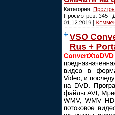
Категория:
Проигры
Просмотров: 345 |
01.12.2019
|
Коммен
VSO Conve
Rus + Port
ConvertXtoDVD
предназначенн
видео в форм
Video, и послед
на DVD. Прогр
файлы AVI, Mpeg
WMV, WMV HD, 
потоковое виде