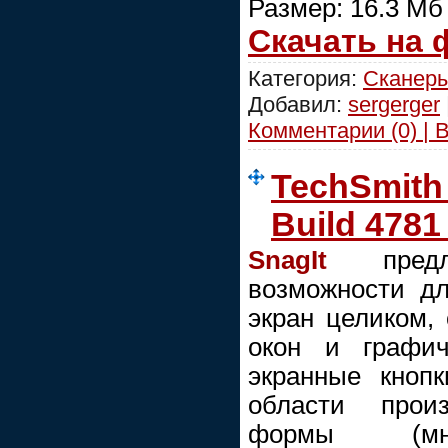
Размер: 16.3 Мб
Скачать на
Категория:
Сканеры
Добавил:
sergerger
Комментарии (0) | 
TechSmith 
Build 4781
SnagIt
предла
возможности дл
экран целиком, 
окон и графич
экранные кнопк
области прои
формы (мног