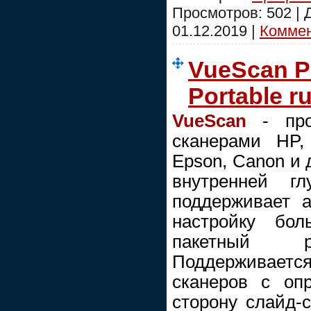
Просмотров: 502 |
01.12.2019
|
Коммен
VueScan P
Portable r
VueScan
- про
сканерами HP, M
Epson, Canon и 
внутренней гл
поддерживает 
настройку бол
пакетный р
Поддерживает
сканеров с оп
сторону слайд-с