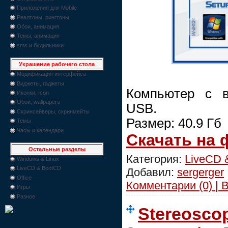
Приложения для Mobile
Реалтоны, рингтоны
Обои, анимация
Темы, анимация
sms и будильники
Украшение рабочего стола
Модификация интерфейса
Виджеты, гаджеты
Компьютер с в
Иконки, Icon
Обои, wallpapers
USB.
Скринсейверы, скринмейты
Размер: 40.9 Гб
Темы
Часы и календари
Скачать на
Остальные разделы
Категория:
LiveCD 
Windows & Linux
LiveCD & BootCD
Добавил:
sergerger
Office
Комментарии (0) | 
Игры
Разное
Stereoscop