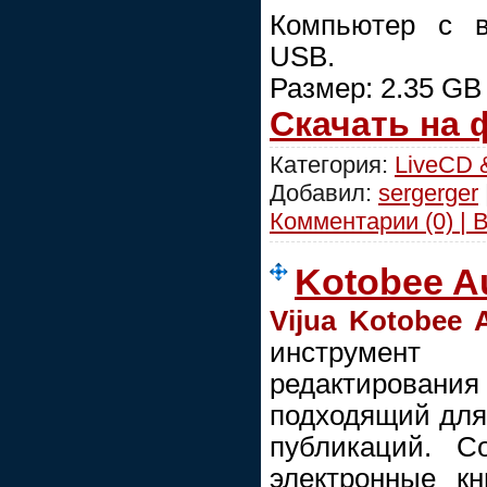
Компьютер с в
USB.
Размер: 2.35 GB
Скачать на
Категория:
LiveCD 
Добавил:
sergerger
Комментарии (0) | 
Kotobee Au
Vijua Kotobee 
инструмен
редактирован
подходящий для 
публикаций. С
электронные кн