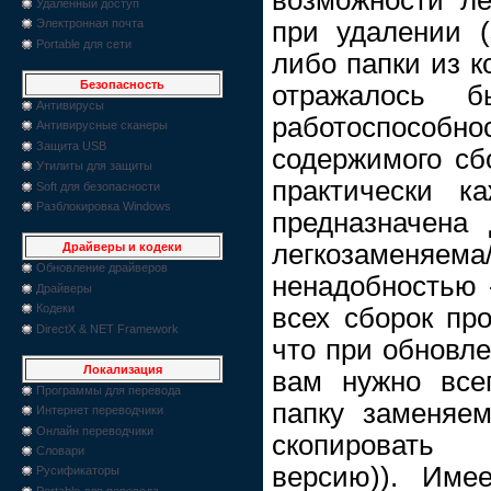
Удаленный доступ
при удалении (
Электронная почта
Portable для сети
либо папки из к
Безопасность
отражалось 
Антивирусы
работоспос
Антивирусные сканеры
Защита USB
содержимого сб
Утилиты для защиты
практически к
Soft для безопасности
Разблокировка Windows
предназначена
легкозаменя
Драйверы и кодеки
Обновление драйверов
ненадобностью -
Драйверы
Кодеки
всех сборок пр
DirectX & NET Framework
что при обновле
Локализация
вам нужно все
Программы для перевода
папку заменяе
Интернет переводчики
Онлайн переводчики
скопировать
Словари
версию)). Имее
Русификаторы
Portable для перевода