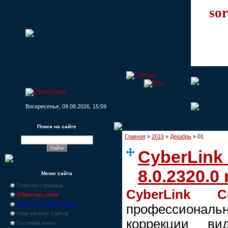
sor
Воскресенье, 09.08.2026, 15:59
Поиск на сайте
Главная
»
2019
»
Декабрь
»
01
CyberLink 
8.0.2320.0 
Меню сайта
Главная страница
CyberLink Co
Обратная связь
Новости, промо-акции
профессион
Наш каталог сайтов
коррекции вид
Гостевая книга