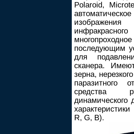
Polaroid, Micro
автоматическ
изображени
инфракрасн
многопроход
последующим у
для подавлен
сканера. Имею
зерна, нерезког
паразитного о
средства ру
динамического 
характеристики
R, G, B).