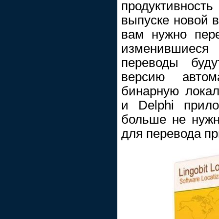
продуктивность 
выпуске новой 
вам нужно пер
изменившиес
переводы буд
версию автома
бинарную лока
и Delphi прил
больше не нужн
для перевода п