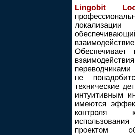
Lingobit Loc
профессиона
локализа
обеспечивающи
взаимодейст
Обеспечивает 
взаимодейств
переводчиками 
не понадобит
технические де
интуитивным и
имеются эффек
контроля ка
использования
проектом об