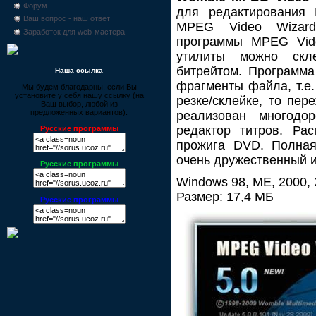
Форум
для редактирования
Ваш вопрос - наш ответ
MPEG Video Wizar
Заработок для web-мастера
программы MPEG Vid
утилиты можно скл
битрейтом. Программа
Наша ссылка
фрагменты файла, т.е.
Мы будем благодарны, если Вы
установите у себя нашу ссылку (на
резке/склейке, то пер
Ваш выбор, любой из
предложенных вариантов):
реализован многодо
редактор титров. Ра
Русские программы
прожига DVD. Полная
очень дружественный 
Русские программы
Windows 98, ME, 2000, 
Размер: 17,4 МБ
Русские программы