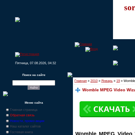
sor
Пятница, 07.08.2026, 04:32
Поиск на сайте
Главная
»
2010
»
Январь
»
19
» Womble 
Womble MPEG Video Wizar
Меню сайта
Главная страница
Обратная связь
Новости, промо-акции
Наш каталог сайтов
Гостевая книга
Womble MPEG Video 