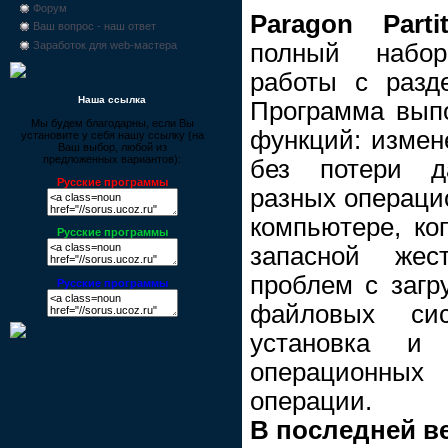
Форум
Paragon Parti
Ваш вопрос - наш ответ
полный набо
Заработок для web-мастера
работы с разде
Наша ссылка
Программа выпо
Мы будем благодарны, если Вы
функций: измен
установите у себя нашу ссылку (на
Ваш выбор, любой из
предложенных вариантов):
без потери д
Русские программы
разных операци
компьютере, ко
Русские программы
запасной жес
проблем с загр
Русские программы
файловых сис
установка и 
операционны
операции.
В последней в