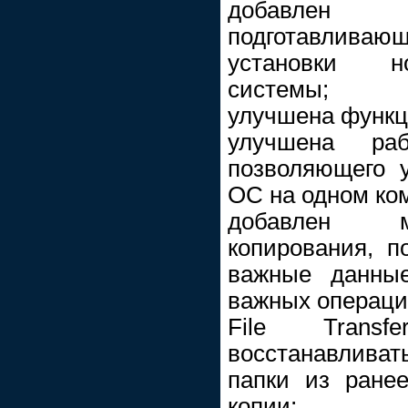
добавлен 
подготавливаю
установки н
системы;
улучшена функци
улучшена ра
позволяющего у
ОС на одном ко
добавлен м
копирования, п
важные данны
важных операци
File Trans
восстанавлива
папки из ранее
копии;