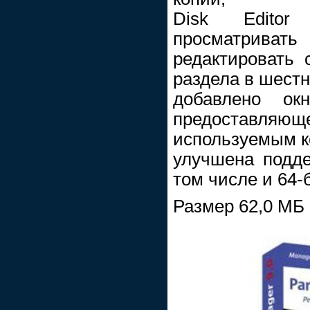
Disk Editor
просматри
редактировать 
раздела в шест
добавлено окн
предоставляю
используемым к
улучшена подде
том числе и 64-
Размер 62,0 МБ