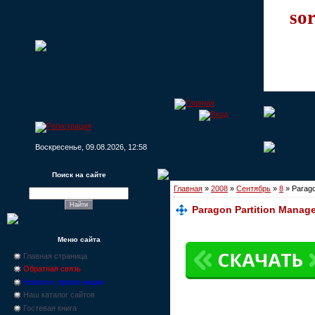
sor
Воскресенье, 09.08.2026, 12:58
Поиск на сайте
Главная
»
2008
»
Сентябрь
»
8
» Parago
Paragon Partition Manage
Меню сайта
Главная страница
Обратная связь
Новости, промо-акции
Наш каталог сайтов
Гостевая книга