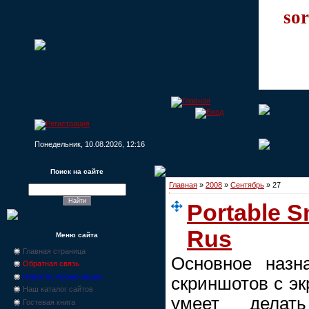
sor
Понедельник, 10.08.2026, 12:16
Поиск на сайте
Главная
»
2008
»
Сентябрь
»
27
Portable Sn
Rus
Меню сайта
Главная страница
Основное назн
Обратная связь
Новости, промо-акции
скриншотов с эк
Наш каталог сайтов
умеет делат
Гостевая книга