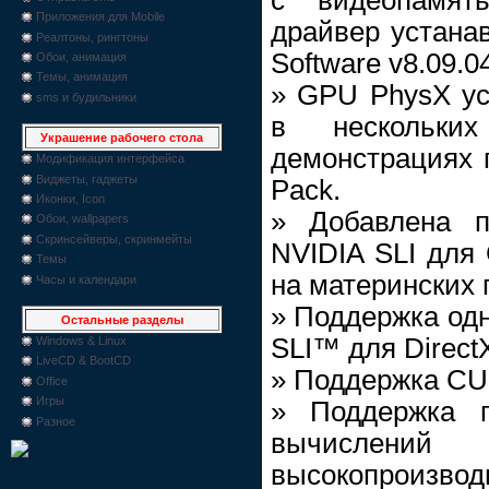
Приложения для Mobile
драйвер устана
Реалтоны, рингтоны
Software v8.09.04
Обои, анимация
Темы, анимация
» GPU PhysX ус
sms и будильники
в нескольки
Украшение рабочего стола
демонстрациях 
Модификация интерфейса
Виджеты, гаджеты
Pack.
Иконки, Icon
» Добавлена п
Обои, wallpapers
Скринсейверы, скринмейты
NVIDIA SLI для
Темы
на материнских 
Часы и календари
» Поддержка одн
Остальные разделы
SLI™ для Direct
Windows & Linux
LiveCD & BootCD
» Поддержка C
Office
Игры
» Поддержка п
Разное
вычислений F
высокопроизвод