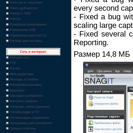
Очистка от «мусора»
every second cap
Поиск дубликатов
Работа с HDD
- Fixed a bug wi
Реестр
scaling large cap
Резервное копирование
Управление USB
- Fixed several 
Управление работой ОС
Reporting.
Portable для системы
Размер 14,8 МБ
Сеть и интернет
Soft для сети
FTP
Torrent
Web-редакторы
Аватары и смайлы
Блокировка рекламы
Браузеры
Закладки и избранное
Контроль трафика
Общение, обмен данными
Онлайн радио и TV
Оптимизация соединения
Программы для скачивания
Скины и плагины