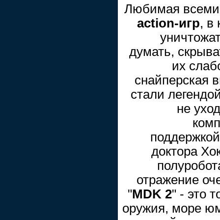
Любимая всеми
action-игр
, в
уничтожат
думать, скрыва
их слаб
снайперская ви
стали легендой
не ухо
комп
поддержкой
доктора Хок
полуробот
отражение оч
"
MDK 2
" - это
оружия, море юм