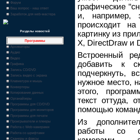
Форум
графические "сн
Ваш вопрос - наш ответ
и, например, 
Заработок для web-мастера
происходит на
картинку из при
Разделы новостей
X, DirectDraw и D
Программы
Архиваторы
Аудио
Встроенный ре
Видео
добавить к ск
Графика
Запись CD/DVD
подчеркнуть, в
Запись видео с экрана
нужное место, н
Клавиатура и мышь
Конвертеры
этого, програм
Копирование данных
текст оттуда, 
Органайзеры
Программы для CD/DVD
помощью команд
Программы для мониторов
Программы для печати
Из дополните
Проигрыватели и плееры
Работа с Web-камерами
работы со с
Работа со шрифтами
камерами, 
Сканеры и факсы