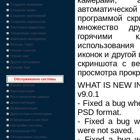
Создание анимации
автоматичес
Создание видео
программой скр
Создание приложений
Создание скриншотов
множество др
Текстовые редакторы
Управление паролями
горячими кл
Файловые менеджеры
использования 
Флешки, Flash
Чтение голосом
иконок и другой
Чтение книг
скриншота с в
Другие программы
Portable Soft
просмотра прокру
Обслуживание системы
WHAT IS NEW I
Анализ файлов
Виртуализация
v9.0.1
Восстановление данных
- Fixed a bug whe
Деинсталляция
Дефрагментация
PSD format.
Диагностика и мониторинг
- Fixed a bug wh
Информация о системе
Настройка системы
were not saved.
Обновление ПО
- Fixed a bug w
Оптимизация системы