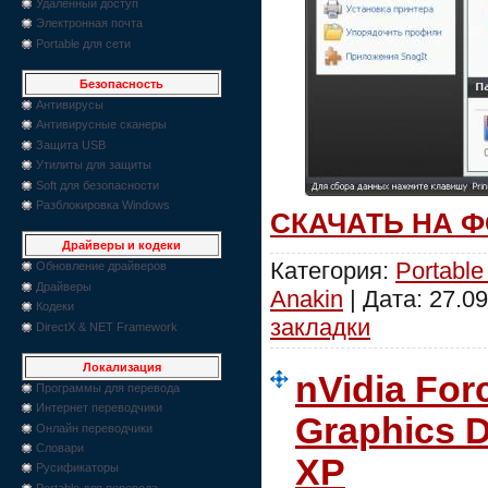
Удаленный доступ
Электронная почта
Portable для сети
Безопасность
Антивирусы
Антивирусные сканеры
Защита USB
Утилиты для защиты
Soft для безопасности
Разблокировка Windows
СКАЧАТЬ НА 
Драйверы и кодеки
Категория:
Portable
Обновление драйверов
Драйверы
Anakin
| Дата:
27.09
Кодеки
закладки
DirectX & NET Framework
Локализация
nVidia Fo
Программы для перевода
Интернет переводчики
Graphics 
Онлайн переводчики
Словари
XP
Русификаторы
Portable для перевода