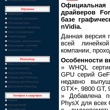
Официальна
Обучение
драйверов Fo
Видеоуроки
базе графичес
Обучающие программы
Обучающие игры
nVidia.
Клавиатурные тренажеры
Книги и справочники
Данная версия 
Энциклопедии
Малышам, дошкольникам
всей линейкой
Школьникам, учителям
компании, прох
Домашние секреты
Особенности в
Photoshop
Видеуроки по фотошопу
» WHQL серти
Уроки фотошопа
GPU серий GeFor
Книги по Photoshop
Плагины для Photoshop
недавно выпу
Шаблоны для Photoshop
Дополнения Photoshop
GTX+, 9800 GT, 
» Добавлена п
Телефон и смартфон
Android
PhysX для всех 
Soft для Mobile
с видеопамят
Отправка sms