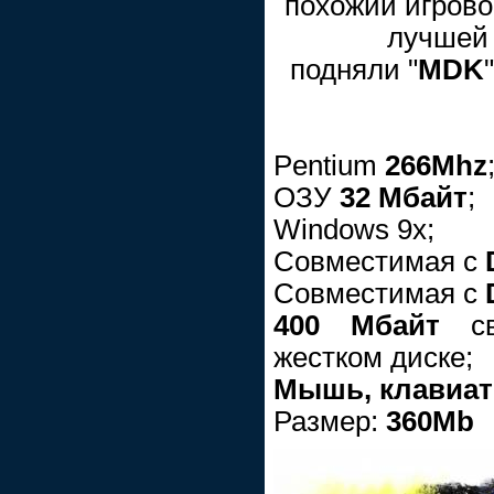
похожий игрово
лучшей 
подняли "
MDK
Pentium
266Mhz
ОЗУ
32 Мбайт
;
Windows 9х;
Совместимая с
Совместимая с
400 Мбайт
сво
жестком диске;
Мышь, клавиат
Размер:
360Mb