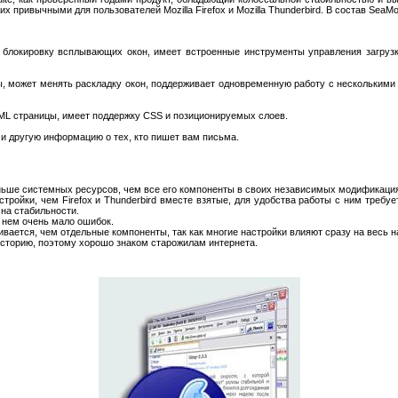
 привычными для пользователей Mozilla Firefox и Mozilla Thunderbird. В состав SeaM
 блокировку всплывающих окон, имеет встроенные инструменты управления загруз
, может менять раскладку окон, поддерживает одновременную работу с несколькими
ML страницы, имеет поддержку CSS и позиционируемых слоев.
и другую информацию о тех, кто пишет вам письма.
ньше системных ресурсов, чем все его компоненты в своих независимых модификаци
тройки, чем Firefox и Thunderbird вместе взятые, для удобства работы с ним треб
на стабильности.
в нем очень мало ошибок.
вается, чем отдельные компоненты, так как многие настройки влияют сразу на весь н
ю историю, поэтому хорошо знаком старожилам интернета.