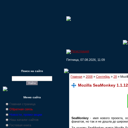
Пятница, 07.08.2026, 11:09
Поиск на сайте
Главная
»
2008
»
Сентябрь
»
28
» Mozil
Mozilla SeaMonkey 1.1.12
Меню сайта
Главная страница
Обратная связь
Новости, промо-акции
SeaMonkey
- имя нового проекта, ос
Наш каталог сайтов
фанатов, но так и не дошла до широки
Гостевая книга
За основу SeaMonkey взята Mozilla 