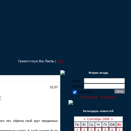
Приветствую Вас
Гость
|
RSS
Форма входа
Логин:
Пароль:
01:57
запомнить
Забыл пароль
|
Регистрация
Календарь новостей
«
Сентябрь 2008
»
ного лет, обрела свой круг преданных
Пн
Вт
Ср
Чт
Пт
Сб
Вс
1
2
3
4
5
6
7
ыверенным кодом. К этой основе было