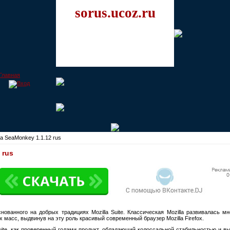
sorus.ucoz.ru
la SeaMonkey 1.1.12 rus
 rus
нованного на добрых традициях Mozilla Suite. Классическая Mozilla развивалась м
х масс, выдвинув на эту роль красивый современный браузер Mozilla Firefox.
Suite, как проверенный годами продукт, обладающий колоссальной стабильностью и в