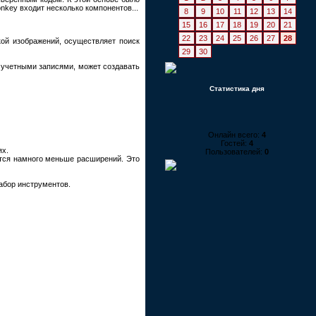
onkey входит несколько компонентов...
8
9
10
11
12
13
14
15
16
17
18
19
20
21
22
23
24
25
26
27
28
кой изображений, осуществляет поиск
29
30
 учетными записями, может создавать
Статистика дня
Онлайн всего:
4
Гостей:
4
ях.
Пользователей:
0
уется намного меньше расширений. Это
абор инструментов.