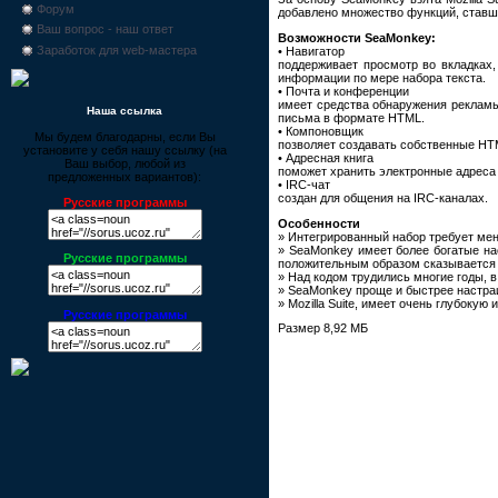
Форум
добавлено множество функций, ставших
Ваш вопрос - наш ответ
Возможности SeaMonkey:
Заработок для web-мастера
• Навигатор
поддерживает просмотр во вкладках,
информации по мере набора текста.
• Почта и конференции
имеет средства обнаружения рекламы
Наша ссылка
письма в формате HTML.
• Компоновщик
Мы будем благодарны, если Вы
позволяет создавать собственные HT
установите у себя нашу ссылку (на
• Адресная книга
Ваш выбор, любой из
поможет хранить электронные адреса 
предложенных вариантов):
• IRC-чат
создан для общения на IRC-каналах.
Русские программы
Особенности
» Интегрированный набор требует ме
» SeaMonkey имеет более богатые нас
Русские программы
положительным образом сказывается 
» Над кодом трудились многие годы, 
» SeaMonkey проще и быстрее настраи
» Mozilla Suite, имеет очень глубоку
Русские программы
Размер 8,92 МБ