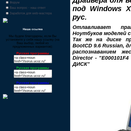
Форум
под Windows XP
Ваш вопрос - наш ответ
Заработок для web-мастера
рус.
Отлавливает пра
Наша ссылка
Ноутбуков моделей с 
Мы будем благодарны, если Вы
Так же на диске пр
установите у себя нашу ссылку (на
Ваш выбор, любой из
BootCD 9.6 Russian, д
предложенных вариантов):
распознаванием же
Русские программы
Director - "E00010
ДИСК"
Русские программы
Русские программы