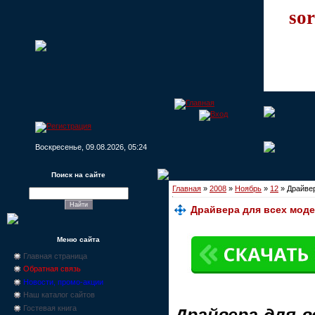
sor
Воскресенье, 09.08.2026, 05:24
Поиск на сайте
Главная
»
2008
»
Ноябрь
»
12
» Драйвер
Драйвера для всех моде
Меню сайта
Главная страница
Обратная связь
Новости, промо-акции
Наш каталог сайтов
Гостевая книга
Драйвера для в