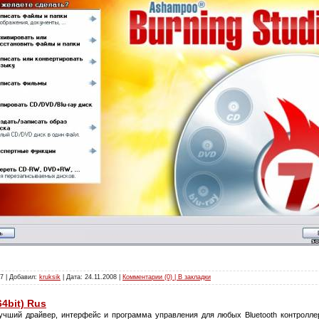
7 | Добавил:
kruksik
| Дата:
24.11.2008
|
Комментарии (0) | В закладки
64bit) Rus
учший драйвер, интерфейс и программа управления для любых Bluetooth контроллеро