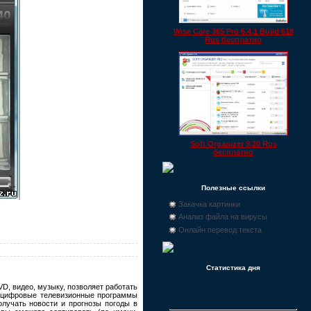
Wise Care 365 Pro 6.4.1 Build 618
Rus бесплатно
Soft Organizer 9.20 Rus
бесплатно
Полезные ссылки
Закачка картинки
Анализ файла на вирусы
Онлайн перевод текста
Статистика дня
, видео, музыку, позволяет работать
и цифровые телевизионные программы
олучать новости и прогнозы погоды в