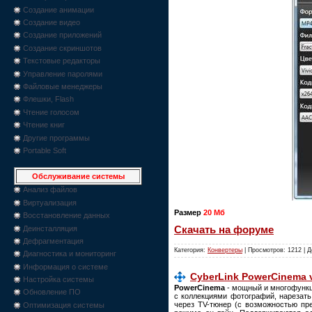
Создание анимации
Создание видео
Создание приложений
Создание скриншотов
Текстовые редакторы
Управление паролями
Файловые менеджеры
Флешки, Flash
Чтение голосом
Чтение книг
Другие программы
Portable Soft
Обслуживание системы
Анализ файлов
Виртуализация
Размер
20 Мб
Восстановление данных
Деинсталляция
Скачать на форуме
Дефрагментация
Категория:
Конвертеры
| Просмотров: 1212 | 
Диагностика и мониторинг
Информация о системе
CyberLink PowerCinema v
Настройка системы
PowerCinema
- мощный и многофункц
Обновление ПО
с коллекциями фотографий, нарезат
через TV-тюнер (с возможностью пре
Оптимизация системы