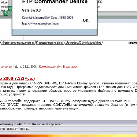
:
sergerger
| Дата:
24.11.2008
|
Комментарии (0) | В закладки
 2008 7.32(Рус.)
рограмм для записи CD-RW, DVD-RW, DVD+RW и Blu-ray дисков. Утилита позволяет со
Blu-ray). Программа поддерживает длинные имена файлов (127 знаков для DVD и B
и загрузку проекта, создание образов, простое управление файлами с помощью D
ющих устройств.
 интерфейс; поддержка CD, DVD и Blu-ray; создание аудио-дисков из WAV, MP3, FLA
 CD (S-VCD); создание и запись CD/DVD/Blu-ray-имиджей; создание бэкапов (в том ч
разнообразных приводов; широкий перечень опций.