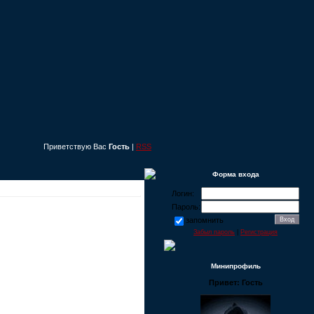
Приветствую Вас
Гость
|
RSS
Форма входа
Логин:
Пароль:
запомнить
Забыл пароль
|
Регистрация
Минипрофиль
Привет: Гость