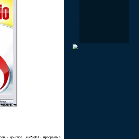
в и донглов. BlueSoleil - программа,