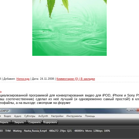
8 | Добавил:
Непоседа
| Дата:
24.11.2008
|
Комментарии (0) | В закладки
.
циализированной программой для конвертирования видео для iPOD, iPhone и Sony P
аш соотечественник) сделал из неё лучший (и одновременно самый простой!) в к
еофайлы, а на выходе:
смотрим на форуме