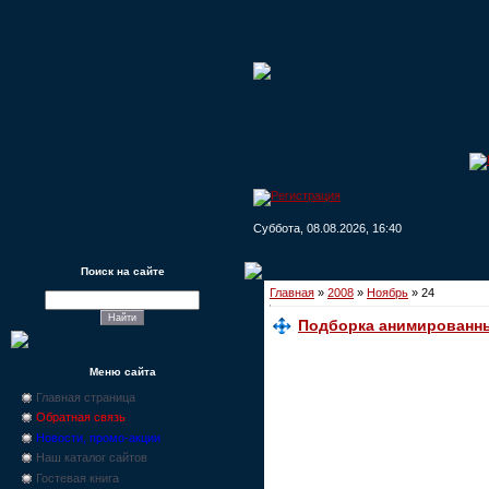
Суббота, 08.08.2026, 16:40
Поиск на сайте
Главная
»
2008
»
Ноябрь
»
24
Подборка анимированн
Меню сайта
Главная страница
Обратная связь
Новости, промо-акции
Наш каталог сайтов
Гостевая книга