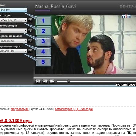
Добавил:
motyadobryak
| Дата:
24.11.2008
|
Комментарии (0) | В закладки
6.0.0.1309 рус.
иональный цифровой мультимедийный центр для вашего компьютера. Проигрывает DVD
ь музыкальные диски в сжатом формате. Также вы сможете смотреть аналоговые 
дпросмотра до 12 каналов), осуществлять запись теле- и радиопрограмм на ПК, п