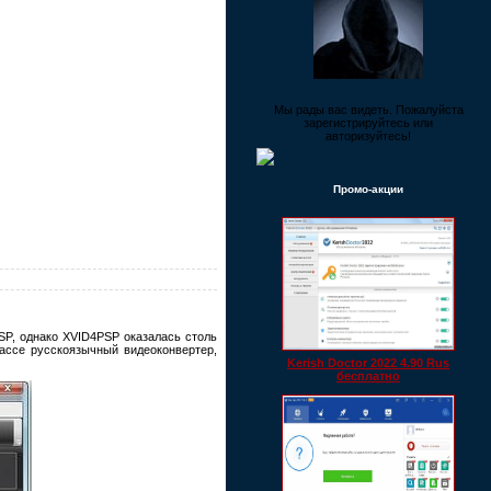
Мы рады вас видеть. Пожалуйста
зарегистрируйтесь или
авторизуйтесь!
Промо-акции
SP, однако XVID4PSP оказалась столь
лассе русскоязычный видеоконвертер,
Kerish Doctor 2022 4.90 Rus
бесплатно