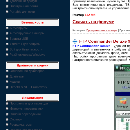
Удаленный доступ
прямому назначению, нужен пульт. Пр
Все многочисленные владельцы ТВ-
Электронная почта
настроить свои пульты на управление
Portable для сети
Размер
142 Mб
Скачать на форуме
Безопасность
Антивирусы
Категория:
Проигрыватели и плееры
| Просмот
Антивирусные сканеры
Защита USB
FTP Commander Deluxe 9
Утилиты для защиты
FTP Commander Deluxe
- удобная п
Soft для безопасности
директорий и изменения атрибутов ф
автоматически докачать файл, если
Разблокировка Windows
Настройки программы дают возможн
настроенного списка их расширений. 
Драйверы и кодеки
Обновление драйверов
Драйверы
Кодеки
DirectX & NET Framework
Локализация
Программы для перевода
Интернет переводчики
Онлайн переводчики
Словари
Русификаторы
Portable для перевода