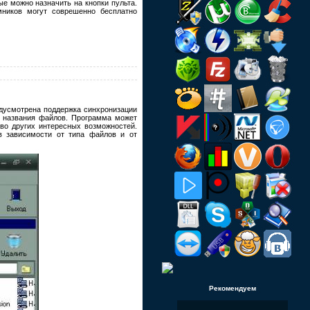
ые можно назначить на кнопки пульта.
мников могут соврешенно бесплатно
едусмотрена поддержка синхронизации
ра названия файлов. Программа может
во других интересных возможностей.
в зависимости от типа файлов и от
Рекомендуем