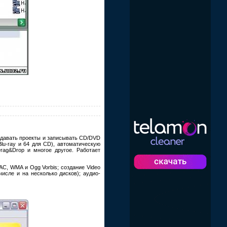
здавать проекты и записывать CD/DVD
lu-ray и 64 для CD), автоматическую
rag&Drop и многое другое. Работает
C, WMA и Ogg Vorbis; создание Video
исле и на несколько дисков); аудио-