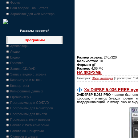
Форум
Ваш вопрос - наш ответ
Заработок для web-мастера
Разделы новостей
Программы
Архиваторы
Аудио
Размер экрана:
240х320
Видео
Количество:
10
Графика
Формат:
gif
Размер:
4,06 Мб
Запись CD/DVD
НА ФОРУМЕ
Запись видео с экрана
Категория:
Обои, анимация
| Просмотров: 112
Клавиатура и мышь
Конвертеры
XviD4PSP 5.036 FREE рус
Копирование данных
XviD4PSP 5.032 PRO
- ранее был спе
Органайзеры
хороша, что автор (между прочим, н
поддерживающий на входе любые вид
Программы для CD/DVD
Программы для мониторов
Программы для печати
Проигрыватели и плееры
Работа с Web-камерами
Работа со шрифтами
Сканеры и факсы