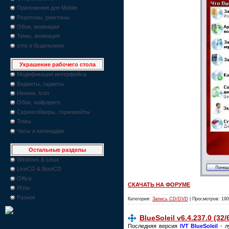
Приложения для Mobile
Реалтоны, рингтоны
Обои, анимация
Темы, анимация
sms и будильники
Украшение рабочего стола
Модификация интерфейса
Виджеты, гаджеты
Иконки, Icon
Обои, wallpapers
Скринсейверы, скринмейты
Темы
Часы и календари
Остальные разделы
Windows & Linux
LiveCD & BootCD
Office
СКАЧАТЬ НА ФОРУМЕ
Игры
Разное
Категория:
Запись CD/DVD
| Просмотров: 190
BlueSoleil v6.4.237.0 (32/
Последняя версия
IVT BlueSoleil
- л