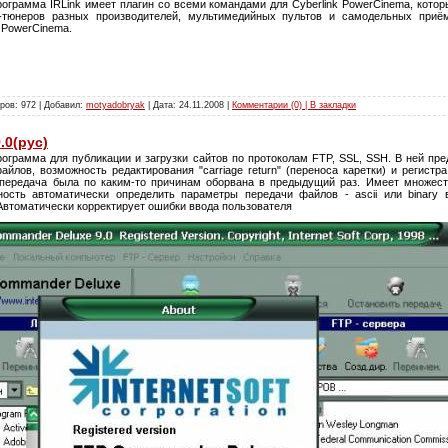
ограмма IRLink имеет плагин со всеми командами для Cyberlink PowerCinema, котор
тюнеров разных производителей, мультимедийных пультов и самодельных приё
 PowerCinema.
ров: 972 | Добавил:
motyadobryak
| Дата:
24.11.2008
|
Комментарии (0) | В закладки
.0(рус)
рограмма для публикации и загрузки сайтов по протоколам FTP, SSL, SSH. В ней пр
айлов, возможность редактирования "carriage return" (переноса каретки) и регист
 передача была по каким-то причинам оборвана в предыдущий раз. Имеет множест
ость автоматически определить параметры передачи файлов - ascii или binary 
Автоматически корректирует ошибки ввода пользователя