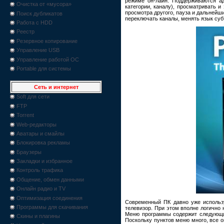
режиме он-лайн. Поддерживаются а
Очистка от «мусора»
категории, каналу), просматривать 
просмотра другого, пауза и дальнейш
Поиск дубликатов
переключать каналы, менять язык суб
Работа с HDD
Реестр
Резервное копирование
Управление USB
Управление работой ОС
Portable для системы
Сеть и интернет
Soft для сети
FTP
Torrent
Web-редакторы
Аватары и смайлы
Блокировка рекламы
Браузеры
Закладки и избранное
Контроль трафика
Общение, обмен данными
Онлайн радио и TV
Оптимизация соединения
Современный ПК давно уже использу
Программы для скачивания
телевизор. При этом вполне логично
Меню программы содержит следующие 
Скины и плагины
Поскольку пунктов меню много, все 