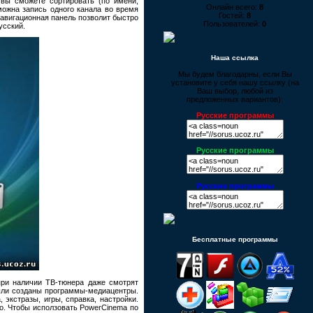
вы сможете сортировать (по имени,
Онлайн всего:
8
можна запись одного канала во время
Гостей:
8
навигационная панель позволит быстро
Пользователей:
0
усский.
Наша ссылка
Мы будем благодарны, если Вы
установите у себя нашу ссылку (на
Ваш выбор, любой из
предложенных вариантов):
Русские программы
Русские программы
Русские программы
Бесплатные программы
при наличии ТВ-тюнера даже смотрят
были созданы программы-медиацентры.
экстразы, игры, справка, настройки.
о. Чтобы исползовать PowerCinema по