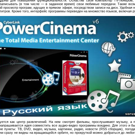
ддоны для повышения функциональности. Оснастив свой компьютер TV-тюнером, 
и записывать (в том числе — в заданное время) свои любимые передачи. Также воз
ий просмотр програм, идущих в прямом эфире, посредством записи на диск. Удобная 
титров. Кроме того, интерфейс программы переведен на множество языков, включая р
ется как центр развлечений. На нем смотрят фильмы, прослушивают музыку, а 
 напрашивается идея совместить все аудио-видео программы воедино. Для этого и 
пункты: ТВ, DVD, видео, музыка, картинки, радио, новости (RSS сборщик), погода, 
они сразу не видны на вращающейся орбите, но прокруткой можно добраться до любог