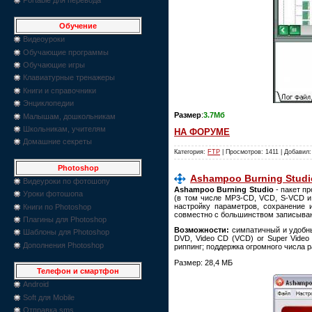
Обучение
Видеоуроки
Обучающие программы
Обучающие игры
Клавиатурные тренажеры
Книги и справочники
Энциклопедии
Размер
:
3.7Мб
Малышам, дошкольникам
Школьникам, учителям
НА ФОРУМЕ
Домашние секреты
Категория:
FTP
| Просмотров: 1411 | Добавил
Photoshop
Ashampoo Burning Studio
Видеуроки по фотошопу
Ashampoo Burning Studio
- пакет п
Уроки фотошопа
(в том числе MP3-CD, VCD, S-VCD и 
настройку параметров, сохранение 
Книги по Photoshop
совместно с большинством записыва
Плагины для Photoshop
Возможности:
симпатичный и удобный
Шаблоны для Photoshop
DVD, Video CD (VCD) or Super Video
Дополнения Photoshop
риппинг; поддержка огромного числа 
Размер: 28,4 МБ
Телефон и смартфон
Android
Soft для Mobile
Отправка sms