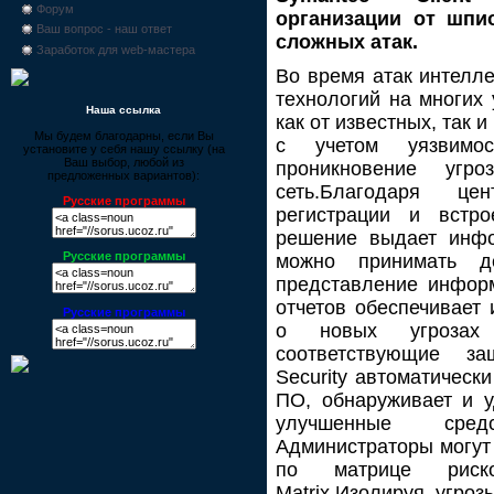
Форум
организации от шпи
Ваш вопрос - наш ответ
сложных атак.
Заработок для web-мастера
Во время атак интелле
технологий на многих 
Наша ссылка
как от известных, так 
Мы будем благодарны, если Вы
с учетом уязвимос
установите у себя нашу ссылку (на
Ваш выбор, любой из
проникновение уг
предложенных вариантов):
сеть.Благодаря цен
Русские программы
регистрации и встр
решение выдает инфо
Русские программы
можно принимать д
представление инфор
отчетов обеспечивает
Русские программы
о новых угрозах
соответствующие за
Security автоматическ
ПО, обнаруживает и 
улучшенные сред
Администраторы могут
по матрице риск
Matrix.Изолируя угро