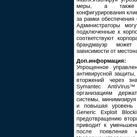
меры, а также г
конфигурирования клие
за рамки обеспечения 
Администраторы мог
подключенные к корп
соответствуют корпор
брандмауэр может
зависимости от местон
Доп.информация:
Упрощенное управле
антивирусной защиты,
вторжений через зн
Symantec AntiVirus™
организациям держа
системы, минимизируя
и повышая уровень б
Generic Exploit Bloc
предотвращению вторж
приводит к уменьшен
после появления и