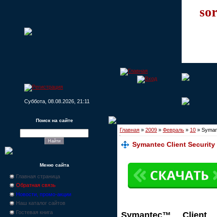
sor
Суббота, 08.08.2026, 21:11
Поиск на сайте
Главная
»
2009
»
Февраль
»
10
» Symant
Symantec Client Security 
Меню сайта
Главная страница
Обратная связь
Новости, промо-акции
Наш каталог сайтов
Гостевая книга
Symantec™ Client 