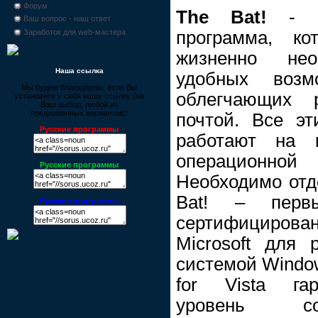
Форум
The Bat!
- эт
Ваш вопрос - наш ответ
программа, ко
Заработок для web-мастера
жизненно не
Наша ссылка
удобных возмо
Мы будем благодарны, если Вы
облегчающих 
установите у себя нашу ссылку (на
Ваш выбор, любой из
предложенных вариантов):
почтой. Все эт
Русские программы
работают на 
операционной
Русские программы
Необходимо отд
Bat! – первы
Русские программы
сертифициро
Microsoft для 
системой Windows
for Vista га
уровень со