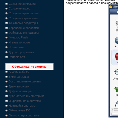
поддерживается работа с несколькими
Создание анимации
Создание видео
Создание приложений
Создание скриншотов
Текстовые редакторы
Управление паролями
Файловые менеджеры
Флешки, Flash
Чтение голосом
Чтение книг
Другие программы
Portable Soft
Обслуживание системы
Анализ файлов
Виртуализация
Восстановление данных
Деинсталляция
Дефрагментация
Диагностика и мониторинг
Информация о системе
Настройка системы
Обновление ПО
Оптимизация системы