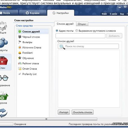
 аккаунтами, присутствует система визуальных и аудио извещений о приходе новых 