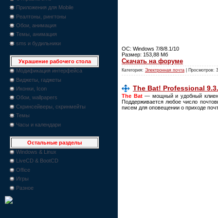
Приложения для Mobile
Реалтоны, рингтоны
Обои, анимация
Темы, анимация
sms и будильники
ОС: Windows 7/8/8.1/10
Размер: 153,88 Мб
Скачать на форуме
Украшение рабочего стола
Категория:
Электронная почта
| Просмотров: 
Модификация интерфейса
Виджеты, гаджеты
The Bat! Professional 9.3
Иконки, Icon
The Bat
— мощный и удобный клиент
Обои, wallpapers
Поддерживается любое число почтов
Скринсейверы, скринмейты
писем для оповещении о приходе почт
Темы
Часы и календари
Остальные разделы
Windows & Linux
LiveCD & BootCD
Office
Игры
Разное