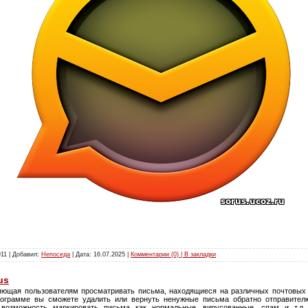
911 | Добавил:
Непоседа
| Дата:
16.07.2025
|
Комментарии (0) | В закладки
us
яющая пользователям просматривать письма, находящиеся на различных почтовых а
рограмме вы сможете удалить или вернуть ненужные письма обратно отправител
 возможность маркировать письма как нормальные, вирусованные, спам и т.д