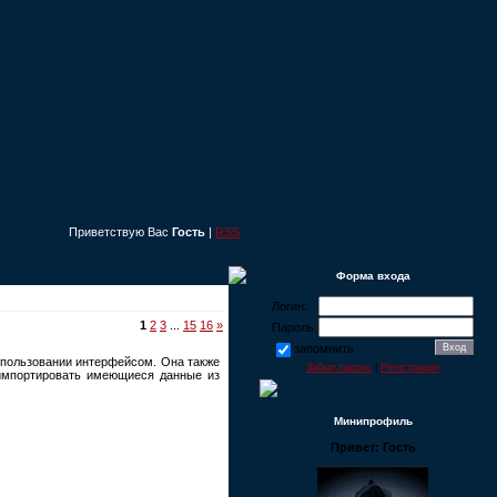
Приветствую Вас
Гость
|
RSS
Форма входа
Логин:
1
2
3
...
15
16
»
Пароль:
запомнить
спользовании интерфейсом. Она также
Забыл пароль
|
Регистрация
т импортировать имеющиеся данные из
Минипрофиль
Привет: Гость