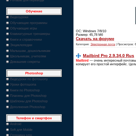
Обучение
Видеоуроки
Обучающие программы
Обучающие игры
ОС: Windows 7/8/10
Клавиатурные тренажеры
Размер: 45,78 Мб
Скачать на форуме
Книги и справочники
Категория:
Электронная почта
| Просмотров: 
Энциклопедии
Малышам, дошкольникам
Mailbird Pro 2.9.34.0 Rus
Школьникам, учителям
Mailbird
— очень интересный почтовый
Домашние секреты
копирует его простой интерфейс. Цел
Photoshop
Видеуроки по фотошопу
Уроки фотошопа
Книги по Photoshop
Плагины для Photoshop
Шаблоны для Photoshop
Дополнения Photoshop
Телефон и смартфон
Android
Soft для Mobile
Отправка sms