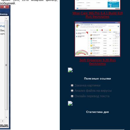
сообщений.
Wise Care 365 Pro 6.4.1 Build 618
Rus бесплатно
Soft Organizer 9.20 Rus
бесплатно
Полезные ссылки
Закачка картинки
Анализ файла на вирусы
Онлайн перевод текста
Статистика дня