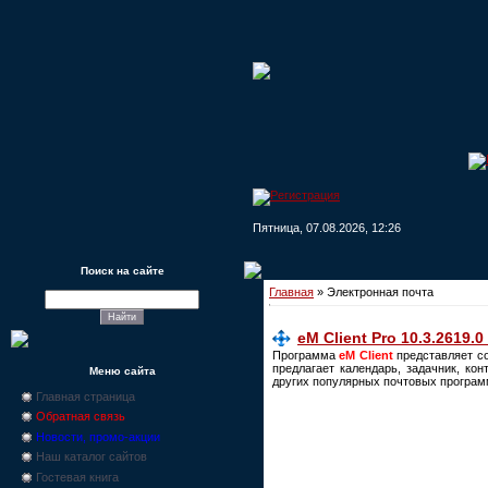
Пятница, 07.08.2026, 12:26
Поиск на сайте
Главная
»
Электронная почта
eM Client Pro 10.3.2619.0
Программа
eM Client
представляет с
предлагает календарь, задачник, ко
Меню сайта
других популярных почтовых програм
Главная страница
Обратная связь
Новости, промо-акции
Наш каталог сайтов
Гостевая книга