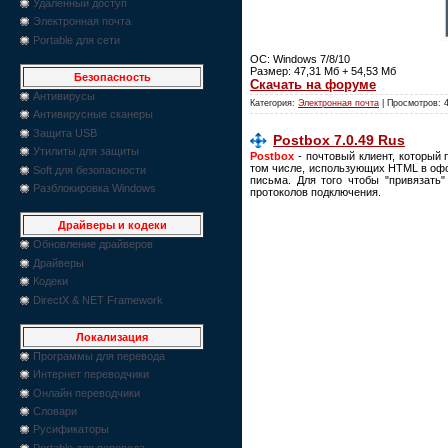
Удаленный доступ
Электронная почта
Portable для сети
ОС: Windows 7/8/10
Размер: 47,31 Мб + 54,53 Мб
Безопасность
Скачать на форуме
Антивирусы
Категория:
Электронная почта
| Просмотров: 
Антивирусные сканеры
Защита USB
Postbox 7.0.49 Rus
Утилиты для защиты
Postbox
- почтовый клиент, который
том числе, использующих HTML в офо
Soft для безопасности
письма. Для того чтобы "привязать
Разблокировка Windows
протоколов подключения.
Драйверы и кодеки
Обновление драйверов
Драйверы
Кодеки
DirectX & NET Framework
Локализация
Программы для перевода
Интернет переводчики
Онлайн переводчики
Словари
Русификаторы
Portable для перевода