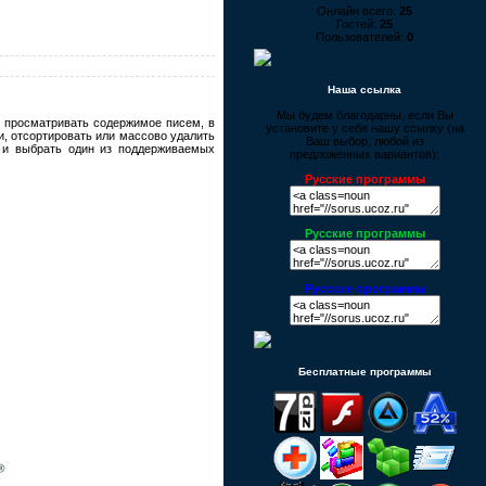
Онлайн всего:
25
Гостей:
25
Пользователей:
0
Наша ссылка
Мы будем благодарны, если Вы
о просматривать содержимое писем, в
установите у себя нашу ссылку (на
, отсортировать или массово удалить
Ваш выбор, любой из
ь и выбрать один из поддерживаемых
предложенных вариантов):
Русские программы
Русские программы
Русские программы
Бесплатные программы