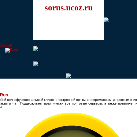
sorus.ucoz.ru
 Rus
обой полнофункциональный клиент электронной почты с современным и простым в и
нтакты и чат. Поддерживает практически все почтовые серверы, а также позволяе
м.