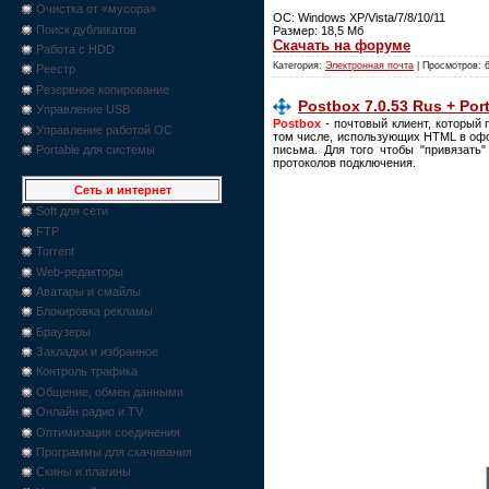
Очистка от «мусора»
ОС: Windows XP/Vista/7/8/10/11
Поиск дубликатов
Размер: 18,5 Мб
Скачать на форуме
Работа с HDD
Категория:
Электронная почта
| Просмотров: 
Реестр
Резервное копирование
Postbox 7.0.53 Rus + Por
Управление USB
Postbox
- почтовый клиент, который
Управление работой ОС
том числе, использующих HTML в офо
письма. Для того чтобы "привязать
Portable для системы
протоколов подключения.
Сеть и интернет
Soft для сети
FTP
Torrent
Web-редакторы
Аватары и смайлы
Блокировка рекламы
Браузеры
Закладки и избранное
Контроль трафика
Общение, обмен данными
Онлайн радио и TV
Оптимизация соединения
Программы для скачивания
Скины и плагины