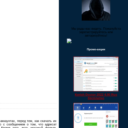
Мы рады вас видеть. Пожалуйста
зарегистрируйтесь или
авторизуйтесь!
Промо-акции
Kerish Doctor 2022 4.90 Rus
бесплатно
ккаунтах, перед тем, как скачать их
ю с сообщением о том, что адресат
. Кроме того, есть мощный фильтр,