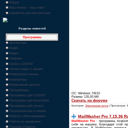
Форум
Ваш вопрос - наш ответ
Заработок для web-мастера
Разделы новостей
Программы
Архиваторы
Аудио
Видео
Графика
Запись CD/DVD
Запись видео с экрана
Клавиатура и мышь
Конвертеры
Копирование данных
Органайзеры
ОС: Windows 7/8/10
Программы для CD/DVD
Размер: 135,93 Мб
Скачать на форуме
Программы для мониторов
Программы для печати
Категория:
Электронная почта
| Просмотров: 
Проигрыватели и плееры
MailWasher Pro 7.15.36 R
Работа с Web-камерами
MailWasher Pro
- программа, позвол
Работа со шрифтами
себе на машину. Благодаря этой п
Сканеры и факсы
неизвестен. В MailWasher имеется