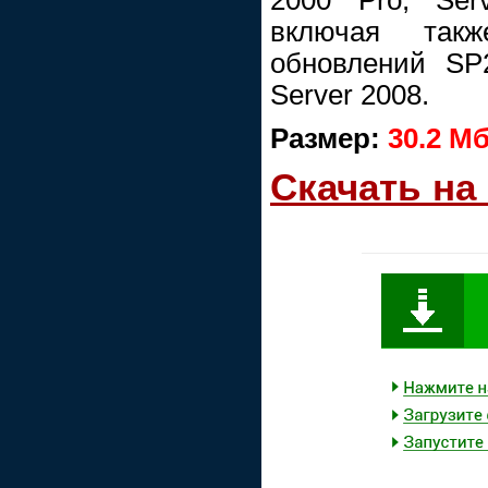
включая такж
обновлений SP
Server 2008.
Размер:
30.2 Мб
Скачать на