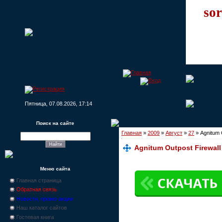
sor
Пятница, 07.08.2026, 17:14
Поиск на сайте
Главная
»
2009
»
Август
»
27
» Agnitum O
Agnitum Outpost Firewall 
Меню сайта
Главная страница
Обратная связь
Новости, промо-акции
Наш каталог сайтов
Гостевая книга