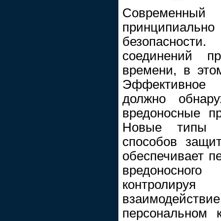
Современный
принципиальн
безопасност
соединений п
времени, в это
Эффективное с
должно обнару
вредоносные пр
Новые типы у
способов защит
обеспечивает п
вредоносно
контролир
взаимодейст
персональном 