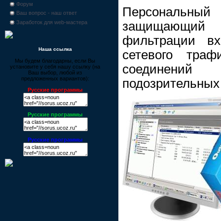
Форум
Персональ
Ваш вопрос - наш ответ
защищающий 
Заработок для web-мастера
фильтрации вх
Наша ссылка
сетевого траф
Мы будем благодарны, если Вы
соединен
установите у себя нашу ссылку (на
Ваш выбор, любой из
предложенных вариантов):
подозрительных
Русские программы
Русские программы
Русские программы