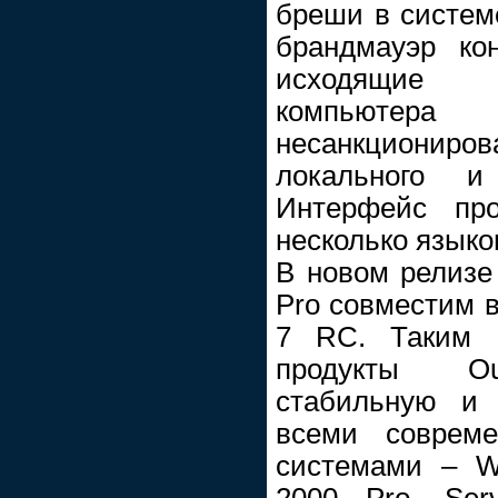
бреши в систем
брандмауэр ко
исходящие 
компьютера
несанкцион
локального и
Интерфейс пр
несколько языко
В новом релизе 
Pro совместим 
7 RC. Таким о
продукты Ou
стабильную и 
всеми соврем
системами – W
2000 Pro, Serv