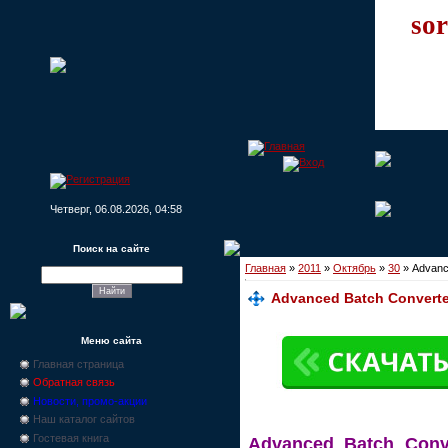
sor
Четверг, 06.08.2026, 04:58
Поиск на сайте
Главная
»
2011
»
Октябрь
»
30
» Advance
Advanced Batch Converter
Меню сайта
Главная страница
Обратная связь
Новости, промо-акции
Наш каталог сайтов
Гостевая книга
Advanced Batch Conv