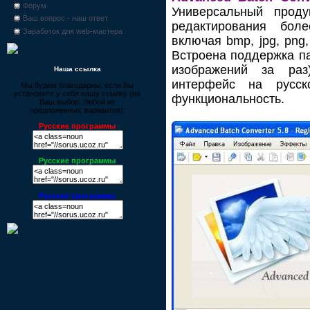
Форум
Универсальный проду
Ваш вопрос - наш ответ
редактирования бол
Заработок для web-мастера
включая bmp, jpg, png, p
Встроена поддержка па
изображений за раз
Наша ссылка
интерфейс на русс
Мы будем благодарны, если Вы
установите у себя нашу ссылку (на
функциональность.
Ваш выбор, любой из
предложенных вариантов):
Русские программы
Русские программы
Русские программы