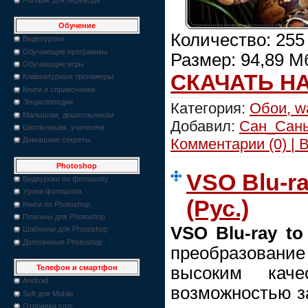
Обучение
Количество: 255
Видеоуроки
Обучающие программы
Размер: 94,89 М
Обучающие игры
СКАЧАТЬ Н
Клавиатурные тренажеры
Книги и справочники
Энциклопедии
Категория:
Обои, wa
Малышам, дошкольникам
Добавил:
Сан_Сан
Школьникам, учителям
Комментарии (0) | 
Домашние секреты
Photoshop
VSO Blu-ray
Видеуроки по фотошопу
Уроки фотошопа
(Рус.)
Книги по Photoshop
Плагины для Photoshop
VSO Blu-ray to
Шаблоны для Photoshop
Дополнения Photoshop
преобразовани
высоким каче
Телефон и смартфон
Android
возможностью за
Soft для Mobile
Отправка sms