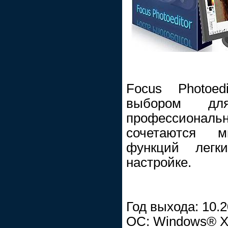
Focus Photoed
выбором д
профессионально
сочетаются м
функций легк
настройке.
Год выхода: 10.
ОС: Windows® XP