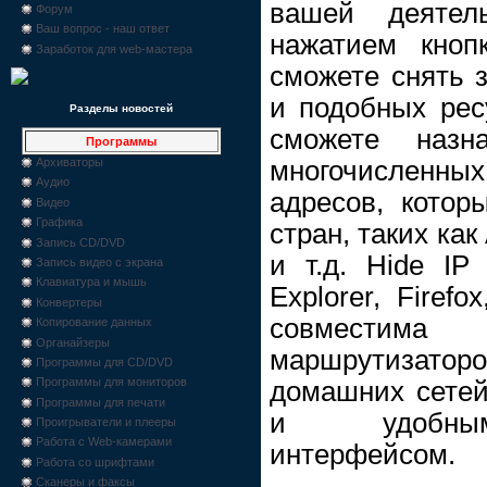
вашей деятел
Форум
Ваш вопрос - наш ответ
нажатием кноп
Заработок для web-мастера
сможете снять з
и подобных ре
Разделы новостей
сможете наз
Программы
многочисленны
Архиваторы
Аудио
адресов, котор
Видео
Графика
стран, таких ка
Запись CD/DVD
и т.д. Hide IP 
Запись видео с экрана
Клавиатура и мышь
Explorer, Firef
Конвертеры
совместима
Копирование данных
Органайзеры
маршрутизатор
Программы для CD/DVD
Программы для мониторов
домашних сетей
Программы для печати
и удобным 
Проигрыватели и плееры
Работа с Web-камерами
интерфейсом.
Работа со шрифтами
Сканеры и факсы