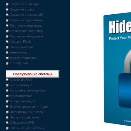
Создание анимации
Создание видео
Создание приложений
Создание скриншотов
Текстовые редакторы
Управление паролями
Файловые менеджеры
Флешки, Flash
Чтение голосом
Чтение книг
Другие программы
Portable Soft
Обслуживание системы
Анализ файлов
Виртуализация
Восстановление данных
Деинсталляция
Дефрагментация
Диагностика и мониторинг
Информация о системе
Настройка системы
Обновление ПО
Оптимизация системы