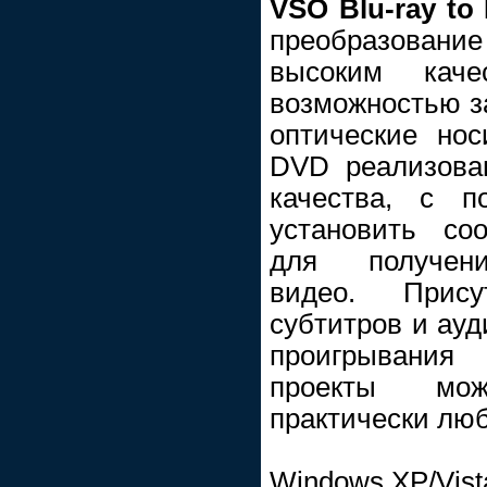
VSO Blu-ray to
преобразовани
высоким каче
возможностью за
оптические нос
DVD реализова
качества, с п
установить со
для получени
видео. Прис
субтитров и ауд
проигрывания
проекты мо
практически лю
Windows XP/Vist