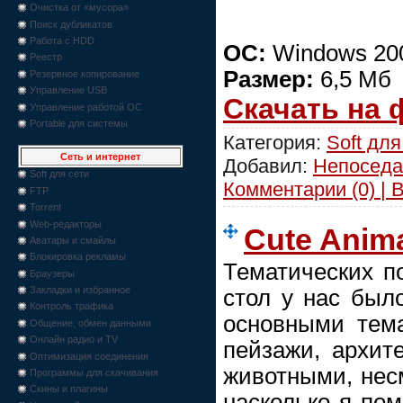
Очистка от «мусора»
Поиск дубликатов
Работа с HDD
ОС:
Windows 200
Реестр
Размер:
6,5 Мб
Резервное копирование
Управление USB
Скачать на
Управление работой ОС
Portable для системы
Категория:
Soft для
Сеть и интернет
Добавил:
Непоседа
Soft для сети
Комментарии (0) | 
FTP
Torrent
Web-редакторы
Cute Anima
Аватары и смайлы
Блокировка рекламы
Тематических п
Браузеры
Закладки и избранное
стол у нас был
Контроль трафика
основными тем
Общение, обмен данными
Онлайн радио и TV
пейзажи, архите
Оптимизация соединения
животными, несм
Программы для скачивания
Скины и плагины
насколько я пом