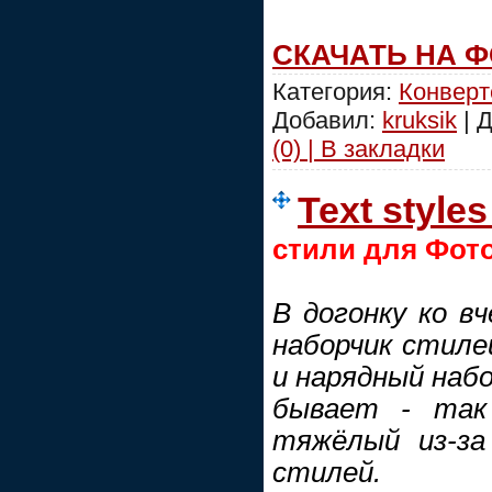
СКАЧАТЬ НА 
Категория:
Конвер
Добавил:
kruksik
| 
(0) | В закладки
Text styles
стили для Фот
В догонку ко в
наборчик стилей
и нарядный набо
бывает - так
тяжёлый из-за
стилей.