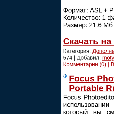
Формат: ASL + 
Количество: 1 ф
Размер: 21.6 Mб
Скачать на
Категория:
Дополне
574 | Добавил:
moty
Комментарии (0) | 
Focus Phot
Portable R
Focus Photoedit
использовании
который вы см