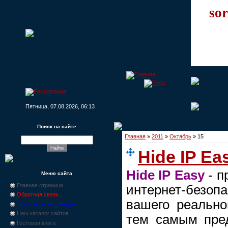
sor
Пятница, 07.08.2026, 06:13
Поиск на сайте
Главная
»
2011
»
Октябрь
»
15
Hide IP Ea
Hide IP Easy
- п
Меню сайта
Главная страница
интернет-безо
Обратная связь
вашего реально
Новости, промо-акции
Наш каталог сайтов
тем самым пре
Гостевая книга