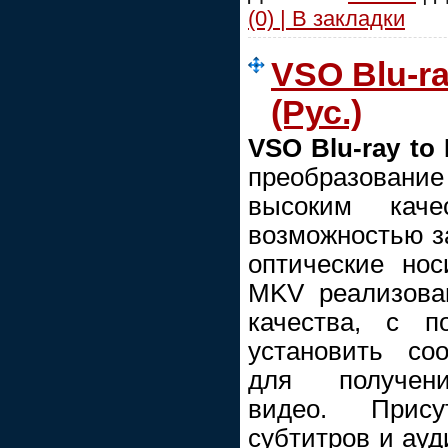
(0) | В закладки
VSO Blu-ra
(Рус.)
VSO Blu-ray to
преобразовани
высоким каче
возможностью за
оптические нос
MKV реализова
качества, с п
установить со
для получени
видео. Прис
субтитров и ауд