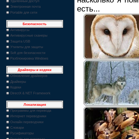
Удаленный доступ
есть...
Электронная почта
Portable для сети
Безопасность
Антивирусы
Антивирусные сканеры
Защита USB
Утилиты для защиты
Soft для безопасности
Разблокировка Windows
Драйверы и кодеки
Обновление драйверов
Драйверы
Кодеки
DirectX & NET Framework
Локализация
Программы для перевода
Интернет переводчики
Онлайн переводчики
Словари
Русификаторы
Portable для перевода