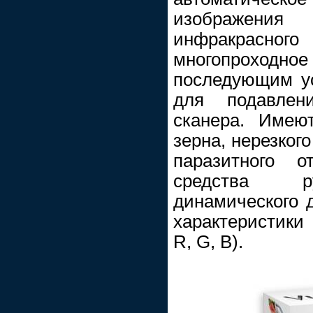
изображени
инфракрасн
многопроход
последующим у
для подавлен
сканера. Имею
зерна, нерезког
паразитного о
средства ру
динамического 
характеристики
R, G, B).