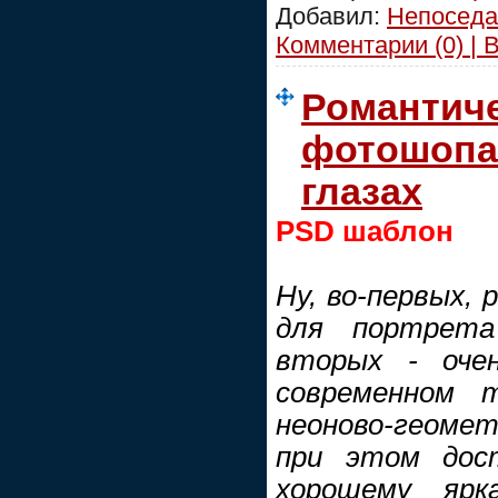
Добавил:
Непоседа
Комментарии (0) | 
Романтиче
фотошопа 
глазах
PSD шаблон
Ну, во-первых, 
для портрет
вторых - очен
современном 
неоново-геоме
при этом дос
хорошему ярк