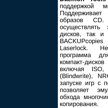
поддержкой м
Поддерживае
образов CD.
осуществлять
дисков, так и
BACKUPcopies 
Laserlock. 
программа д
компакт-диско
включая ISO
(Blindwrite), 
запуске игр с 
позволяет эм
обхода многоч
копирования.