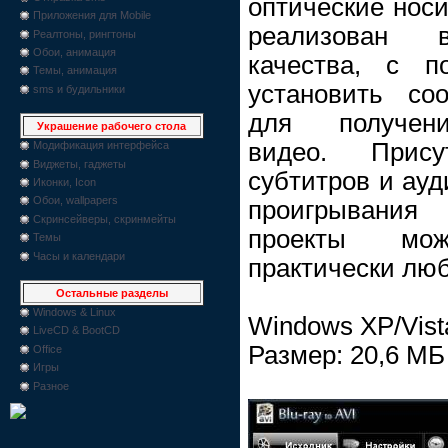
оптические носи
Приложения для Mobile
реализован в
Реалтоны, рингтоны
Обои, анимация
качества, с п
Темы, анимация
установить со
sms и будильники
для получени
Украшение рабочего стола
видео. Прис
Модификация интерфейса
Виджеты, гаджеты
субтитров и ауд
Иконки, Icon
Обои, wallpapers
проигрывания
Скринсейверы, скринмейты
проекты мо
Темы
Часы и календари
практически лю
Остальные разделы
Windows & Linux
Windows XP/Vist
LiveCD & BootCD
Размер: 20,6 МБ
Office
Игры
Разное