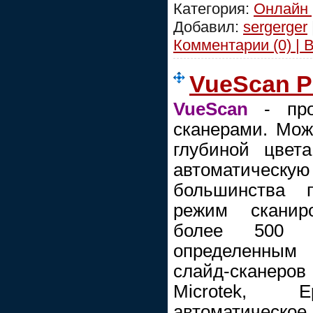
Категория:
Онлайн 
Добавил:
sergerger
Комментарии (0) | 
VueScan Pr
VueScan
- про
сканерами. Мож
глубиной цвет
автоматическ
большинства 
режим сканиро
более 500 
определенным
слайд-сканеров —
Microtek, E
автоматическ