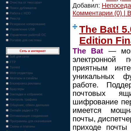
Очистка от «мусора»
Добавил:
Непоседа
Поиск дубликатов
Комментарии (0) | 
Работа с HDD
Реестр
Резервное копирование
The Bat! 5
Управление USB
Управление работой ОС
Edition Fi
Portable для системы
The Bat
— мощ
Сеть и интернет
Soft для сети
электронной
FTP
приятным инт
Torrent
Web-редакторы
уникальных ф
Аватары и смайлы
работе. Подде
Блокировка рекламы
Браузеры
почтовых я
Закладки и избранное
шифрование пе
Контроль трафика
Общение, обмен данными
имеется мощн
Онлайн радио и TV
Оптимизация соединения
почты, диспетче
Программы для скачивания
приходе почты
Скины и плагины