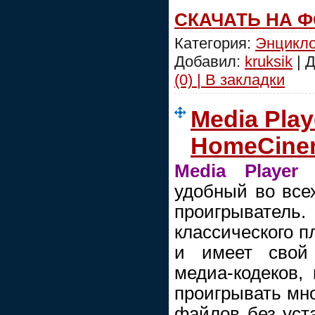
СКАЧАТЬ НА 
Категория:
Энцикл
Добавил:
kruksik
| 
(0) | В закладки
Media Play
HomeCinem
Media Player
удобный во все
проигрыватель
классического пл
и имеет свой 
медиа-кодеков,
проигрывать мн
файлов без уста