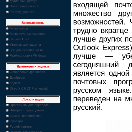
Удаленный доступ
входящей почт
Электронная почта
множество дру
Portable для сети
возможностей. 
Безопасность
трудно вкратце
Антивирусы
Антивирусные сканеры
лучше других по
Защита USB
Утилиты для защиты
Outlook Express
Soft для безопасности
лучше — убе
Разблокировка Windows
сегодняшний 
Драйверы и кодеки
является одной
Обновление драйверов
Драйверы
почтовых прог
Кодеки
русском языке
DirectX & NET Framework
переведен на м
Локализация
русский.
Программы для перевода
Интернет переводчики
Онлайн переводчики
Словари
Русификаторы
Portable для перевода