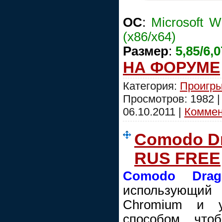
OC
:
Microsoft W
(x86/x64)
Размер
:
5,85/6,
НА ФОРУМЕ
Категория:
Проигры
Просмотров: 1982 
06.10.2011
|
Коммент
Comodo Dra
RUS FREE
Comodo Drag
использующий
Chromium и 
способом, что