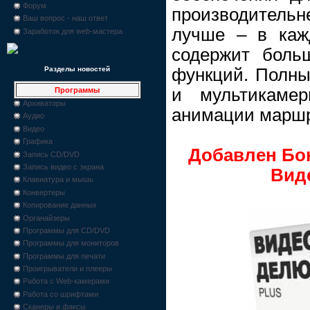
Форум
производитель
Ваш вопрос - наш ответ
лучше – в каж
Заработок для web-мастера
содержит боль
функций. Полный
Разделы новостей
и мультикамер
Программы
Архиваторы
анимации маршр
Аудио
Видео
Графика
Добавлен Бо
Запись CD/DVD
Запись видео с экрана
Вид
Клавиатура и мышь
Конвертеры
Копирование данных
Органайзеры
Программы для CD/DVD
Программы для мониторов
Программы для печати
Проигрыватели и плееры
Работа с Web-камерами
Работа со шрифтами
Сканеры и факсы