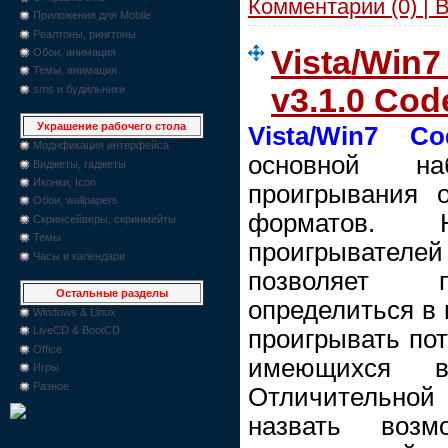
Комментарии (0) | 
Приложения для Mobile
Реалтоны, рингтоны
Vista/Win
Обои, анимация
Темы, анимация
v3.1.0 Co
sms и будильники
Украшение рабочего стола
Vista/Win7 C
Модификация интерфейса
основной н
Виджеты, гаджеты
Иконки, Icon
проигрывания 
Обои, wallpapers
форматов. 
Скринсейверы, скринмейты
Темы
проигрывате
Часы и календари
позволяет п
Остальные разделы
определиться в 
Windows & Linux
LiveCD & BootCD
проигрывать по
Office
имеющихся в
Игры
Разное
Отличительно
назвать возм