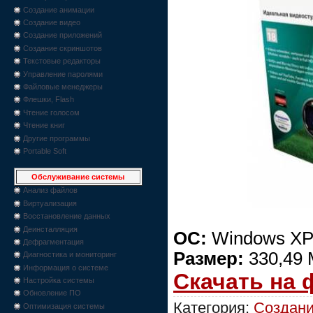
Создание анимации
Создание видео
Создание приложений
Создание скриншотов
Текстовые редакторы
Управление паролями
Файловые менеджеры
Флешки, Flash
Чтение голосом
Чтение книг
Другие программы
Portable Soft
Обслуживание системы
Анализ файлов
Виртуализация
Восстановление данных
Деинсталляция
ОС:
Windows XP/
Дефрагментация
Размер:
330,49
Диагностика и мониторинг
Информация о системе
Скачать на
Настройка системы
Обновление ПО
Категория:
Создани
Оптимизация системы