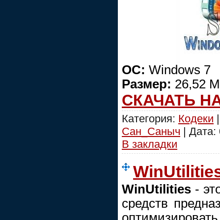
ОС:
Windows 7
Размер:
26,52 
СКАЧАТЬ Н
Категория:
Кодеки
|
Сан_Саныч
| Дата:
В закладки
WinUtilitie
WinUtilities
- эт
средств предна
оптимизироват