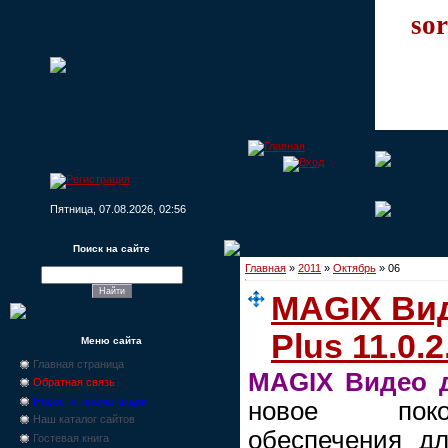
sor
Пятница, 07.08.2026, 02:56
Поиск на сайте
Главная
»
2011
»
Октябрь
»
06
MAGIX Ви
Plus 11.0.
Меню сайта
Главная страница
MAGIX Видео д
Обратная связь
Новости, промо-акции
новое поко
Наш каталог сайтов
обеспечения д
Гостевая книга