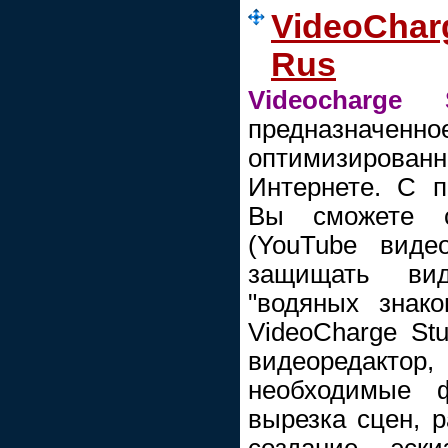
VideoCharg
Rus
Videocharge 
предназначенн
оптимизирова
Интернете. С 
Вы сможете со
(YouTube видео
защищать ви
"водяных знако
VideoCharge Stu
видеоредактор
необходимые ф
вырезка сцен, р
создание эск