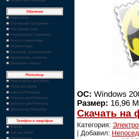
Обучение
Видеоуроки
Обучающие программы
Обучающие игры
Клавиатурные тренажеры
Книги и справочники
Энциклопедии
Малышам, дошкольникам
Школьникам, учителям
Домашние секреты
Photoshop
Видеуроки по фотошопу
Уроки фотошопа
ОС:
Windows 200
Книги по Photoshop
Плагины для Photoshop
Размер:
16,96 М
Шаблоны для Photoshop
Дополнения Photoshop
Скачать на
Телефон и смартфон
Категория:
Электро
Android
| Добавил:
Непосед
Soft для Mobile
Отправка sms