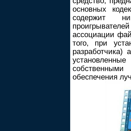
средство, предн
основных коде
содержит ни
проигрывателе
ассоциации фай
того, при уст
разработчика) 
установленны
собственным
обеспечения лу