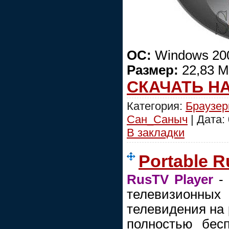
ОС:
Windows 200
Размер:
22,83 
СКАЧАТЬ Н
Категория:
Браузе
Сан_Саныч
| Дата:
В закладки
Portable R
RusTV Player
- 
телевизионных 
телевидения на 
полностью бес