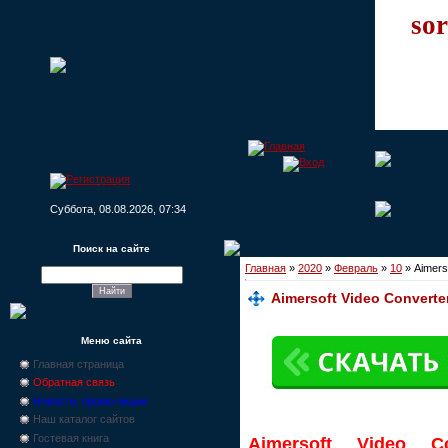
sor
Суббота, 08.08.2026, 07:34
Поиск на сайте
Главная
»
2020
»
Февраль
»
10
» Aimerso
Aimersoft Video Converter
Меню сайта
Главная страница
Обратная связь
Новости, промо-акции
Наш каталог сайтов
Гостевая книга
Aimersoft Video Co