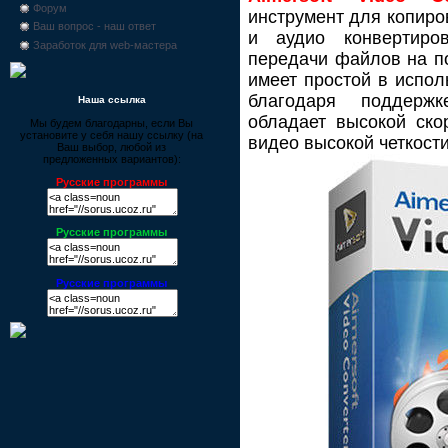
Форум
инструмент для копиров
Ваш вопрос - наш ответ
и аудио конвертиров
Заработок для web-мастера
передачи файлов на п
имеет простой в испол
благодаря поддерж
Наша ссылка
обладает высокой ско
Мы будем благодарны, если Вы
установите у себя нашу ссылку (на
видео высокой четкости
Ваш выбор, любой из
предложенных вариантов):
Русские программы
Русские программы
Русские программы