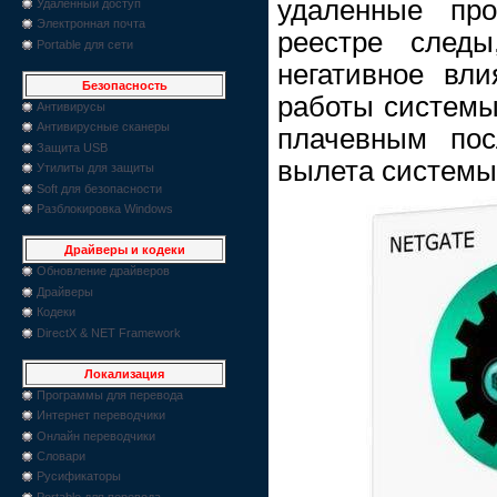
удаленные пр
Удаленный доступ
Электронная почта
реестре следы
Portable для сети
негативное вли
Безопасность
работы системы
Антивирусы
Антивирусные сканеры
плачевным пос
Защита USB
вылета системы 
Утилиты для защиты
Soft для безопасности
Разблокировка Windows
Драйверы и кодеки
Обновление драйверов
Драйверы
Кодеки
DirectX & NET Framework
Локализация
Программы для перевода
Интернет переводчики
Онлайн переводчики
Словари
Русификаторы
Portable для перевода