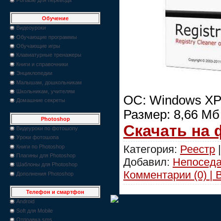
Обучение
Видеоуроки
Обучающие программы
Обучающие игры
Клавиатурные тренажеры
Книги и справочники
Энциклопедии
Малышам, дошкольникам
Школьникам, учителям
ОС: Windows XP/
Домашние секреты
Размер: 8,66 Мб
Photoshop
Скачать на
Видеуроки по фотошопу
Уроки фотошопа
Категория:
Реестр
|
Книги по Photoshop
Плагины для Photoshop
Добавил:
Непосед
Шаблоны для Photoshop
Комментарии (0) | 
Дополнения Photoshop
Телефон и смартфон
Android
Soft для Mobile
Отправка sms