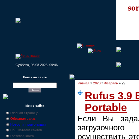
sor
Суббота, 08.08.2026, 09:46
Поиск на сайте
Главная
»
2020
»
Февраль
»
29
Rufus 3.9 
Portable
Меню сайта
Главная страница
Если Вы зада
Обратная связь
Новости, промо-акции
загрузочно
Наш каталог сайтов
осуществить эт
Гостевая книга