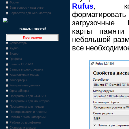
Форум
Rufus
, кот
Ваш вопрос - наш ответ
форматиров
Заработок для web-мастера
загрузочные F
карты памяти
Разделы новостей
небольшой разм
Программы
Архиваторы
все необходимо
Аудио
Видео
Графика
Запись CD/DVD
Запись видео с экрана
Клавиатура и мышь
Конвертеры
Копирование данных
Органайзеры
Программы для CD/DVD
Программы для мониторов
Программы для печати
Проигрыватели и плееры
Работа с Web-камерами
Работа со шрифтами
Сканеры и факсы