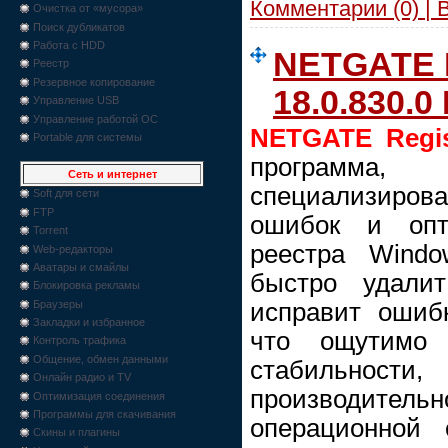
Комментарии (0) | 
Очистка от «мусора»
Поиск дубликатов
Работа с HDD
NETGATE R
Реестр
Резервное копирование
18.0.830.0
Управление USB
Управление работой ОС
NETGATE Regis
Portable для системы
програм
Сеть и интернет
специализиров
Soft для сети
FTP
ошибок и опт
Torrent
реестра Windo
Web-редакторы
Аватары и смайлы
быстро удали
Блокировка рекламы
исправит ошибк
Браузеры
Закладки и избранное
что ощутимо
Контроль трафика
Общение, обмен данными
стабильности
Онлайн радио и TV
производи
Оптимизация соединения
Программы для скачивания
операционной 
Скины и плагины