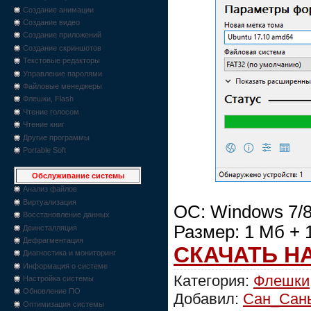
Создание анимации
Создание видео
Создание приложений
Создание скриншотов
Текстовые редакторы
Управление паролями
Файловые менеджеры
Флешки, Flash
Чтение голосом
Чтение книг
Другие программы
Portable Soft
Обслуживание системы
Анализ файлов
Виртуализация
ОС: Windows 7/8
Восстановление данных
Размер: 1 Мб + 
Деинсталляция
Дефрагментация
СКАЧАТЬ Н
Диагностика и мониторинг
Информация о системе
Категория:
Флешки,
Настройка системы
Обновление ПО
Добавил:
Сан_Сан
Оптимизация системы