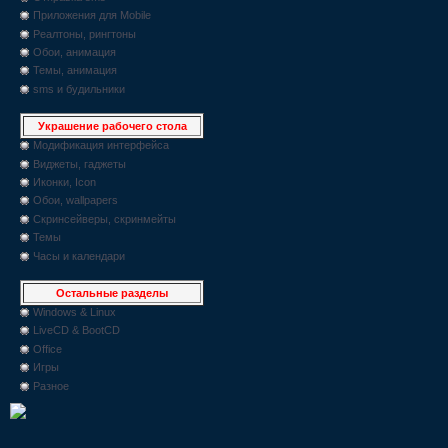
Приложения для Mobile
Реалтоны, рингтоны
Обои, анимация
Темы, анимация
sms и будильники
Украшение рабочего стола
Модификация интерфейса
Виджеты, гаджеты
Иконки, Icon
Обои, wallpapers
Скринсейверы, скринмейты
Темы
Часы и календари
Остальные разделы
Windows & Linux
LiveCD & BootCD
Office
Игры
Разное